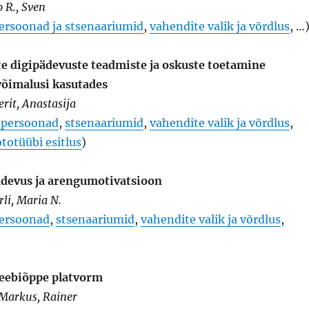
o R., Sven
persoonad ja stsenaariumid
,
vahendite valik ja võrdlus
, …
te digipädevuste teadmiste ja oskuste toetamine
õimalusi kasutades
erit, Anastasija
a persoonad
,
stsenaariumid
,
vahendite valik ja võrdlus
,
totüübi esitlus
)
ädevus ja arengumotivatsioon
rli, Maria N.
ersoonad
,
stsenaariumid
,
vahendite valik ja võrdlus
,
veebiõppe platvorm
 Markus, Rainer