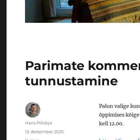
Parimate kommen
tunnustamine
Palun valige kun
õppimises kõige 
Autor
Hans Põldoja
kell 12.00.
Postitatud
13. detsember 2025