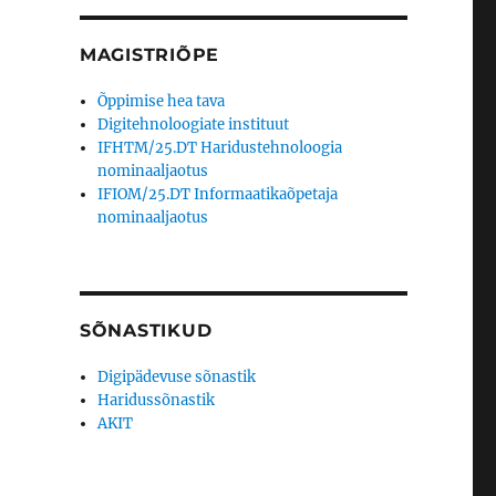
)
MAGISTRIÕPE
Õppimise hea tava
Digitehnoloogiate instituut
IFHTM/25.DT Haridustehnoloogia
nominaaljaotus
IFIOM/25.DT Informaatikaõpetaja
nominaaljaotus
SÕNASTIKUD
Digipädevuse sõnastik
Haridussõnastik
AKIT