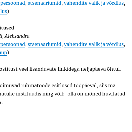
a persoonad
,
stsenaariumid
,
vahendite valik ja võrdlus
,
tlus
)
itused
elli, Aleksandra
a persoonad
,
stsenaariumid
,
vahendite valik ja võrdlus
,
üüp
)
stitust veel lisanduvate linkidega neljapäeva õhtul.
toimuvad rühmatööde esitlused tööpäeval, siis ma
natuke instituudis ning võib-olla on mõned huvitatud
s.