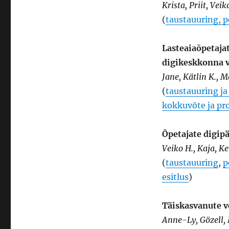
Krista, Priit, Veik
(
taustauuring, 
Lasteaiaõpetaja
digikeskkonna v
Jane, Kätlin K., M
(
taustauuring j
kokkuvõte ja pro
Õpetajate digip
Veiko H., Kaja, Ke
(
taustauuring
,
p
esitlus
)
Täiskasvanute 
Anne-Ly, Gözell,