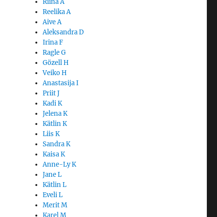
Riina A
Reelika A
Aive A
Aleksandra D
Irina F
Ragle G
Gözell H
Veiko H
Anastasija I
Priit J
Kadi K
Jelena K
Kätlin K
Liis K
Sandra K
Kaisa K
Anne-Ly K
Jane L
Kätlin L
Eveli L
Merit M
Karel M