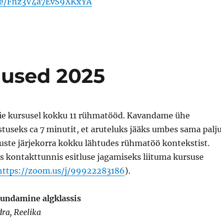
gle/Fhz3V4a7EvS9XKxYA
lused 2025
eie kursusel kokku 11 rühmatööd. Kavandame ühe
useks ca 7 minutit, et aruteluks jääks umbes sama palj
luste järjekorra kokku lähtudes rühmatöö kontekstist.
s kontakttunnis esitluse jagamiseks liituma kursuse
https://zoom.us/j/99922283186
).
undamine algklassis
dra, Reelika