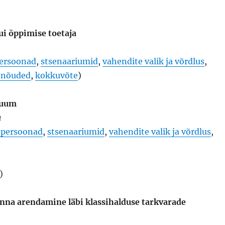
ui õppimise toetaja
ersoonad
,
stsenaariumid
,
vahendite valik ja võrdlus
,
 nõuded
,
kokkuvõte
)
ruum
a
a persoonad
,
stsenaariumid
,
vahendite valik ja võrdlus
,
)
nna arendamine läbi klassihalduse tarkvarade