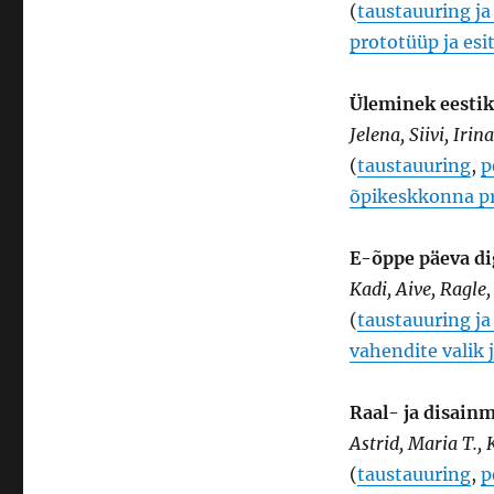
(
taustauuring j
prototüüp ja esi
Üleminek eestik
Jelena, Siivi, Irin
(
taustauuring
,
p
õpikeskkonna pr
E-õppe päeva d
Kadi, Aive, Ragle,
(
taustauuring j
vahendite valik 
Raal- ja disain
Astrid, Maria T., 
(
taustauuring
,
p