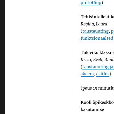
prototüüp
)
Tehisintellekt k
Regina, Laura
(
taustauuring
,
p
funktsionaalsed
Tuleviku klassi
Kristi, Eveli, Riin
(
taustauuring j
skeem
,
esitlus
)
(paus 15 minutit
Kooli õpikeskko
kasutamise