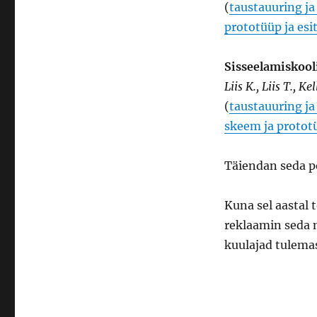
(
taustauuring j
prototüüp ja esi
Sisseelamiskool
Liis K., Liis T., K
(
taustauuring j
skeem ja protot
Täiendan seda po
Kuna sel aastal 
reklaamin seda 
kuulajad tulema