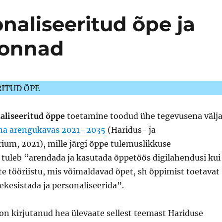
naliseeritud õpe ja
konnad
ITUD ÕPE
aliseeritud õppe
toetamine toodud ühe tegevusena välj
na arengukavas 2021–2035
(Haridus- ja
ium, 2021), mille järgi õppe tulemuslikkuse
tuleb “arendada ja kasutada õppetöös digilahendusi kui
e tööriistu, mis võimaldavad õpet, sh õppimist toetavat
kesistada ja personaliseerida”.
on kirjutanud hea ülevaate sellest teemast Hariduse