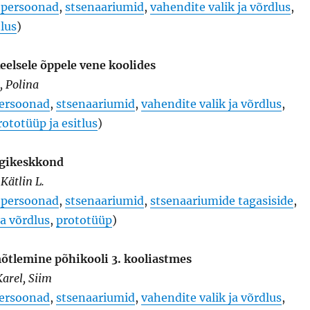
a persoonad
,
stsenaariumid
,
vahendite valik ja võrdlus
,
tlus
)
eelsele õppele vene koolides
a, Polina
ersoonad
,
stsenaariumid
,
vahendite valik ja võrdlus
,
ototüüp ja esitlus
)
igikeskkond
 Kätlin L.
a persoonad
,
stsenaariumid
,
stsenaariumide tagasiside
,
ja võrdlus
,
prototüüp
)
mõtlemine põhikooli 3. kooliastmes
Karel, Siim
ersoonad
,
stsenaariumid
,
vahendite valik ja võrdlus
,