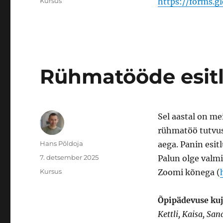
Rubriigid
Kursus
https://forms.
Rühmatööde esit
Sel aastal on m
rühmatöö tutvust
Autor
Hans Põldoja
aega. Panin esit
Postitatud
7. detsember 2025
Palun olge valmi
Rubriigid
Kursus
Zoomi kõnega (
Õpipädevuse kuj
Kettli, Kaisa, San