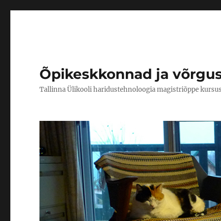
Õpikeskkonnad ja võrgu
Tallinna Ülikooli haridustehnoloogia magistriõppe kursu