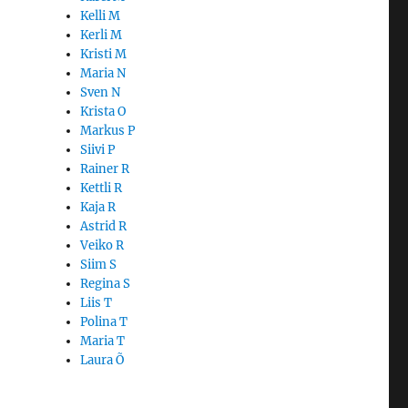
Kelli M
Kerli M
Kristi M
Maria N
Sven N
Krista O
Markus P
Siivi P
Rainer R
Kettli R
Kaja R
Astrid R
Veiko R
Siim S
Regina S
Liis T
Polina T
Maria T
Laura Õ