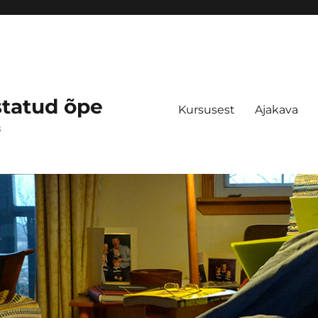
statud õpe
Kursusest
Ajakava
s