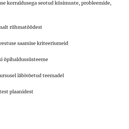
use korraldusega seotud küsimuste, probleemide,
malt rühmatöödest
estuse saamise kriteeriumeid
si õpihaldussüsteeme
kursusel läbivõetud teemadel
test plaanidest