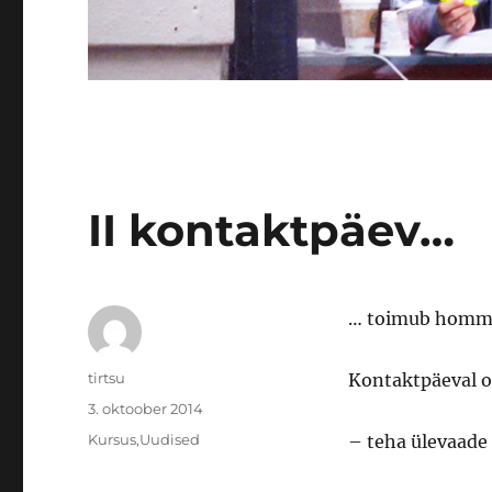
II kontaktpäev…
… toimub homme,
Autor
tirtsu
Kontaktpäeval o
Postitatud
3. oktoober 2014
Rubriigid
Kursus
,
Uudised
– teha ülevaade