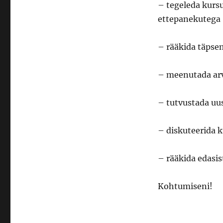
– tegeleda kurs
ettepanekutega
– rääkida täpse
– meenutada arv
– tutvustada uu
– diskuteerida 
– rääkida edasis
Kohtumiseni!