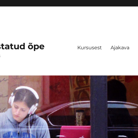
statud õpe
Kursusest
Ajakava
s