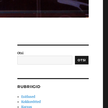
Otsi
OTSI
RUBRIIGID
Esitlused
Kokkuvõtted
Kursus