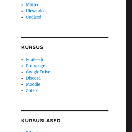
Mõtted
Ülesanded
Uudised
KURSUS
EduFeedr
Protopage
Google Drive
Discord
Moodle
Zotero
KURSUSLASED