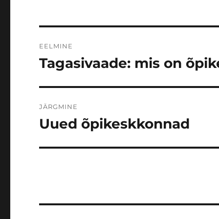
Navigeerimine
EELMINE
Tagasivaade: mis on õpi
Eelmine
postitus:
JÄRGMINE
Uued õpikeskkonnad
Järgmine
postitus: