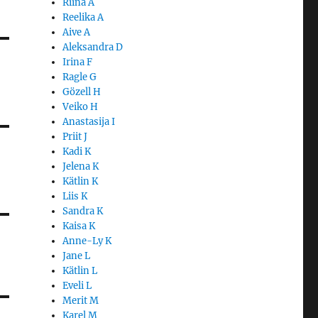
Riina A
Reelika A
Aive A
Aleksandra D
Irina F
Ragle G
Gözell H
Veiko H
Anastasija I
Priit J
Kadi K
Jelena K
Kätlin K
Liis K
Sandra K
Kaisa K
Anne-Ly K
Jane L
Kätlin L
Eveli L
Merit M
Karel M