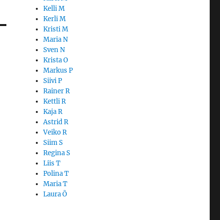
Kelli M
Kerli M
Kristi M
Maria N
Sven N
Krista O
Markus P
Siivi P
Rainer R
Kettli R
Kaja R
Astrid R
Veiko R
Siim S
Regina S
Liis T
Polina T
Maria T
Laura Õ