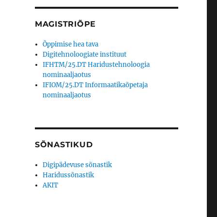
MAGISTRIÕPE
Õppimise hea tava
Digitehnoloogiate instituut
IFHTM/25.DT Haridustehnoloogia
nominaaljaotus
IFIOM/25.DT Informaatikaõpetaja
nominaaljaotus
SÕNASTIKUD
Digipädevuse sõnastik
Haridussõnastik
AKIT