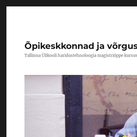
Õpikeskkonnad ja võrgu
Tallinna Ülikooli haridustehnoloogia magistriõppe kursu