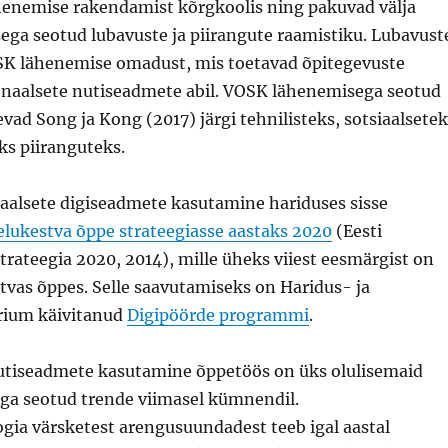
henemise rakendamist kõrgkoolis ning pakuvad välja
ga seotud lubavuste ja piirangute raamistiku. Lubavust
OSK lähenemise omadust, mis toetavad õpitegevuste
sonaalsete nutiseadmete abil. VOSK lähenemisega seotud
vad Song ja Kong (2017) järgi tehnilisteks, sotsiaalsetek
ks piiranguteks.
naalsete digiseadmete kasutamine hariduses sisse
 elukestva õppe strateegiasse aastaks 2020
(Eesti
trateegia 2020, 2014), mille üheks viiest eesmärgist on
tvas õppes. Selle saavutamiseks on Haridus- ja
rium käivitanud
Digipöörde programmi
.
utiseadmete kasutamine õppetöös on üks olulisemaid
a seotud trende viimasel kümnendil.
gia värsketest arengusuundadest teeb igal aastal