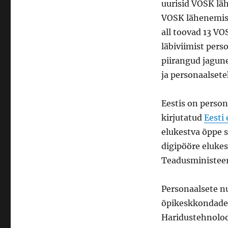
uurisid VOSK lä
VOSK lähenemise
all toovad 13 V
läbiviimist per
piirangud jagune
ja personaalsete
Eestis on perso
kirjutatud
Eesti
elukestva õppe s
digipööre elukes
Teadusministee
Personaalsete n
õpikeskkondadeg
Haridustehnoloo