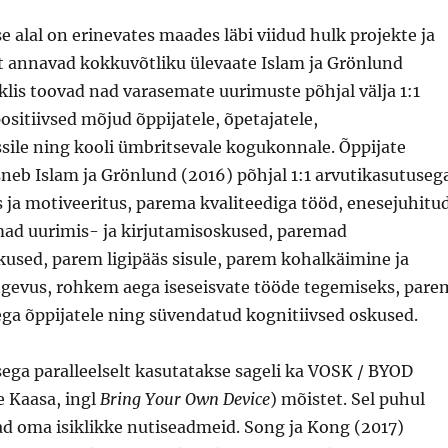
se alal on erinevates maades läbi viidud hulk projekte ja
st annavad kokkuvõtliku ülevaate Islam ja Grönlund
klis toovad nad varasemate uurimuste põhjal välja 1:1
ositiivsed mõjud õppijatele, õpetajatele,
sile ning kooli ümbritsevale kogukonnale. Õppijate
neb Islam ja Grönlund (2016) põhjal 1:1 arvutikasutuseg
 ja motiveeritus, parema kvaliteediga tööd, enesejuhitu
ad uurimis- ja kirjutamisoskused, paremad
used, parem ligipääs sisule, parem kohalkäimine ja
ngevus, rohkem aega iseseisvate tööde tegemiseks, pare
ega õppijatele ning süvendatud kognitiivsed oskused.
sega paralleelselt kasutatakse sageli ka VOSK / BYOD
 Kaasa, ingl
Bring Your Own Device
) mõistet. Sel puhul
ad oma isiklikke nutiseadmeid. Song ja Kong (2017)