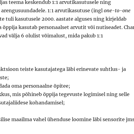
ljas teema keskendub 1:1 arvutikasutusele ning
arengusuundadele. 1:1 arvutikasutuse (ingl
one-to-one
te tuli kasutusele 2000. aastate alguses ning kirjeldab
a õppija kasutab personaalset arvutit või nutiseadet. Cha
vad välja 6 olulist võimalust, mida pakub 1:1
;
aktsioon teiste kasutajatega läbi erinevate suhtlus- ja
ste;
ada oma personaalne õpitee;
kus, mis põhineb õppija tegevuste logimisel ning selle
asutajaliidese kohandamisel;
üsilise maailma vahel ühenduse loomine läbi sensorite jm