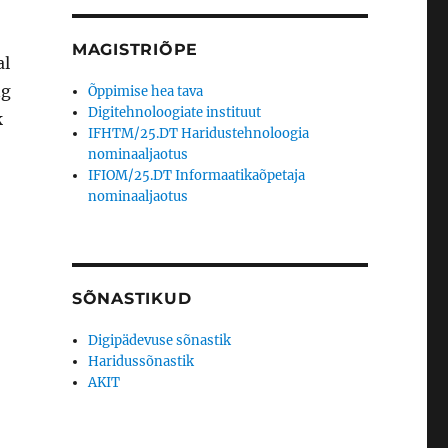
MAGISTRIÕPE
al
ng
Õppimise hea tava
Digitehnoloogiate instituut
k
IFHTM/25.DT Haridustehnoloogia
nominaaljaotus
IFIOM/25.DT Informaatikaõpetaja
nominaaljaotus
SÕNASTIKUD
Digipädevuse sõnastik
Haridussõnastik
AKIT