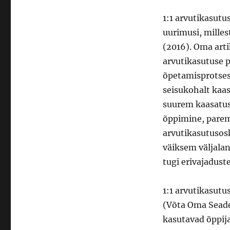
1:1 arvutikasutu
uurimusi, mille
(2016). Oma arti
arvutikasutuse p
õpetamisprotses
seisukohalt kaas
suurem kaasatus
õppimine, parem
arvutikasutusosk
väiksem väljala
tugi erivajadust
1:1 arvutikasutu
(Võta Oma Seade
kasutavad õppij