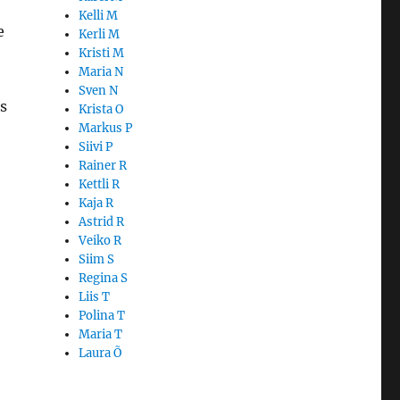
Kelli M
e
Kerli M
Kristi M
Maria N
Sven N
s
Krista O
Markus P
Siivi P
Rainer R
Kettli R
Kaja R
Astrid R
Veiko R
Siim S
Regina S
Liis T
Polina T
Maria T
Laura Õ