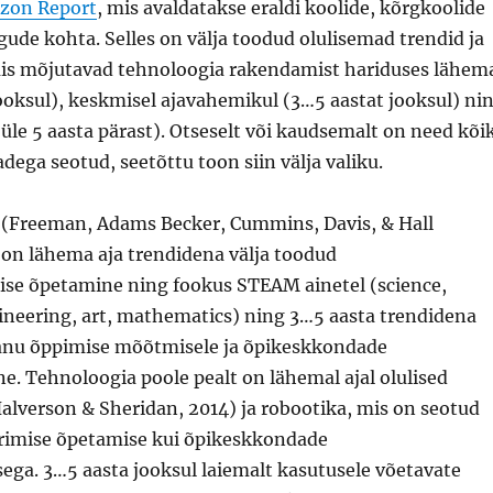
izon Report
, mis avaldatakse eraldi koolide, kõrgkoolide
de kohta. Selles on välja toodud olulisemad trendid ja
is mõjutavad tehnoloogia rakendamist hariduses lähem
jooksul), keskmisel ajavahemikul (3…5 aastat jooksul) ni
(üle 5 aasta pärast). Otseselt või kaudsemalt on need kõi
ega seotud, seetõttu toon siin välja valiku.
(Freeman, Adams Becker, Cummins, Davis, & Hall
 on lähema aja trendidena välja toodud
e õpetamine ning fookus STEAM ainetel (science,
ineering, art, mathematics) ning 3…5 aasta trendidena
anu õppimise mõõtmisele ja õpikeskkondade
. Tehnoloogia poole pealt on lähemal ajal olulised
Halverson & Sheridan, 2014) ja robootika, mis on seotud
rimise õpetamise kui õpikeskkondade
ega. 3…5 aasta jooksul laiemalt kasutusele võetavate