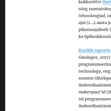
kokkuvõtte
Hor
ning raamatukogu
tehnoloogiad, m
ajal (1…2 aasta 
pikemaajaliselt 
ka õpikeskkondad
Koolide raportis
Giesinger, 2017)
programmeerimis
technology, eng
suurem tähelep
ümberdisainimine
makerspace
’id (
nii programmee
ümberdisainimis