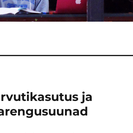
arvutikasutus ja
 arengusuunad