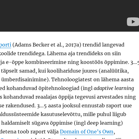
porti
(Adams Becker et al., 2017a) trendid langevad
koolide trendidega. Lähema aja trendideks on siin
 ja e-õppe kombineerimine ning koostöös õppimine. 3…
 täpselt samad, kui koolihariduse juures (analüütika,
ümberdisainimine). Tehnoloogiatest on lähema aasta
sed kohanduvad õpitehnoloogiad (ingl
adaptive learning
is kohanduvad reaalajas õppija tegevusi arvestades ning
se rakendused. 3…5 aasta jooksul ennustab raport uue
ldussüsteemide kasutuselevõttu, mille puhul liigub
 haldamiselt sügava õppimise (ingl deep learning)
detena toob raport välja
Domain of One’s Own
,