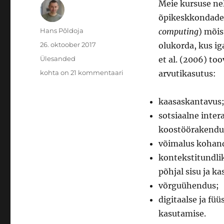
Meie kursuse ne
õpikeskkondade 
Autor
Hans Põldoja
computing
) mõis
Postitatud
26. oktoober 2017
olukorda, kus ig
Rubriigid
Ülesanded
et al. (2006) too
Neljas
kohta on 21 kommentaari
arvutikasutus:
teema:
1:1
kaasaskantavus
arvutikasutus
ja
sotsiaalne inter
õpikeskkondade arengusuunad
koostöörakendu
võimalus kohand
kontekstitundlik
põhjal sisu ja k
võrguühendus;
digitaalse ja fü
kasutamise.