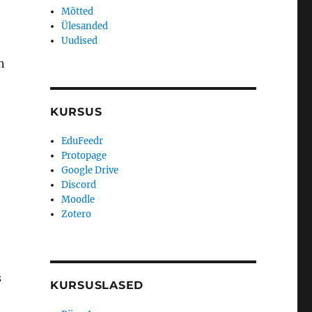
Mõtted
Ülesanded
Uudised
n
KURSUS
EduFeedr
Protopage
Google Drive
Discord
Moodle
Zotero
s
KURSUSLASED