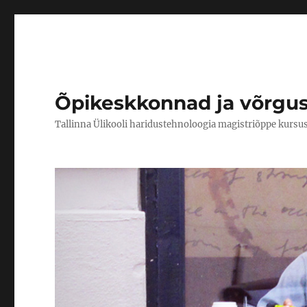
Õpikeskkonnad ja võrgu
Tallinna Ülikooli haridustehnoloogia magistriõppe kursu