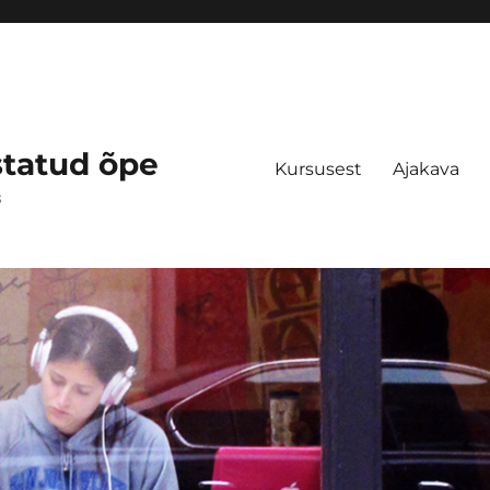
statud õpe
Kursusest
Ajakava
s