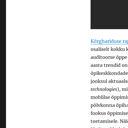
Kõrghariduse ra
osaliselt kokku 
auditoorse õppe
aasta trendid on
õpikeskkondade 
jooksul aktuaal
technologies
), m
mobiilse õppimi
põlvkonna õpiha
fookus õppimise
toetamisele. Näi