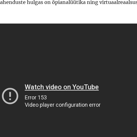
lahenduste hulgas on õpianalüütika ning virtuaalreaalsu