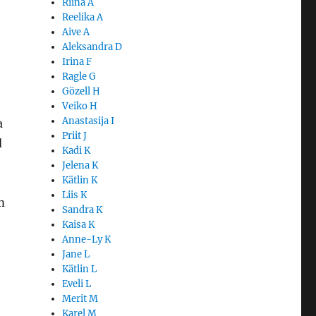
Riina A
Reelika A
Aive A
Aleksandra D
Irina F
Ragle G
Gözell H
Veiko H
Anastasija I
a
Priit J
d
Kadi K
Jelena K
Kätlin K
Liis K
m
Sandra K
Kaisa K
Anne-Ly K
Jane L
Kätlin L
Eveli L
Merit M
Karel M