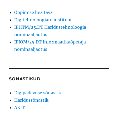
Õppimise hea tava
Digitehnoloogiate instituut
IFHTM/25.DT Haridustehnoloogia
nominaaljaotus
IFIOM/25.DT Informaatikaõpetaja
nominaaljaotus
SÕNASTIKUD
Digipädevuse sõnastik
Haridussõnastik
AKIT