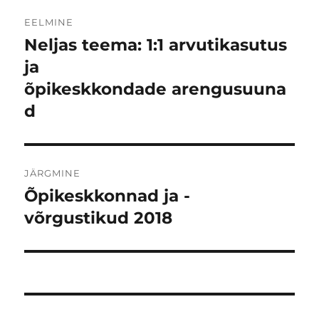
Navigeerimine
EELMINE
Neljas teema: 1:1 arvutikasutus
Eelmine
postitus:
ja
õpikeskkondade arengusuuna
d
JÄRGMINE
Õpikeskkonnad ja -
Järgmine
postitus:
võrgustikud 2018