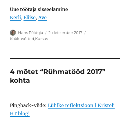
Uue töötaja sisseelamine
Kerli
,
Eliise
,
Ave
Autor
Postitatud
Rubriigid
Hans Põldoja
2. detsember 2017
Kokkuvõtted
,
Kursus
4 mõtet “Rühmatööd 2017”
kohta
Pingback-viide:
Lühike reflektsioon | Kristeli
HT blogi