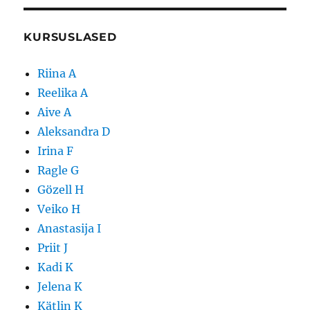
KURSUSLASED
Riina A
Reelika A
Aive A
Aleksandra D
Irina F
Ragle G
Gözell H
Veiko H
Anastasija I
Priit J
Kadi K
Jelena K
Kätlin K