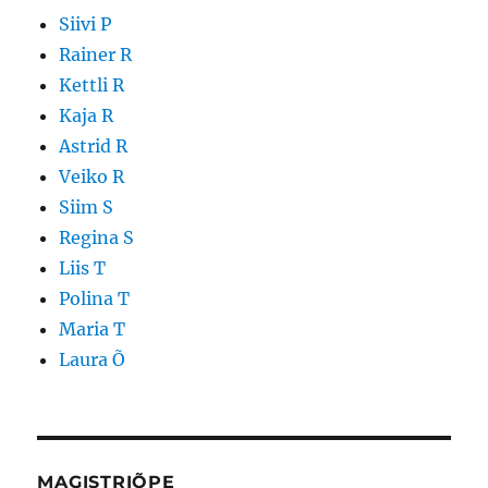
Siivi P
Rainer R
Kettli R
Kaja R
Astrid R
Veiko R
Siim S
Regina S
Liis T
Polina T
Maria T
Laura Õ
MAGISTRIÕPE