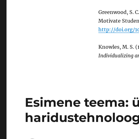
Greenwood, S. C.
Motivate Studen
http://doi.org/
Knowles, M. S. (1
Individualizing a
Esimene teema: 
haridustehnoloog