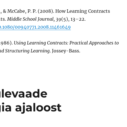
, & McCabe, P. P. (2008). How Learning Contracts
ts.
Middle School Journal, 39
(5), 13–22.
10.1080/00940771.2008.11461649
986). ‪
Using Learning Contracts: Practical Approaches to
nd Structuring Learning
‬. Jossey-Bass.
ülevaade
ia ajaloost