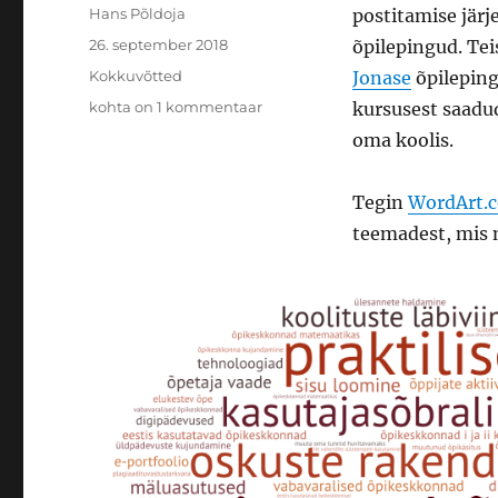
Autor
Hans Põldoja
postitamise järj
Postitatud
26. september 2018
õpilepingud. Tei
Rubriigid
Kokkuvõtted
Jonase
õpileping
Kokkuvõte
kohta on 1 kommentaar
kursusest saadu
õpilepingutest
oma koolis.
Tegin
WordArt.
teemadest, mis m