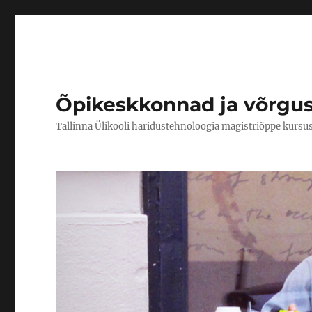
Õpikeskkonnad ja võrgu
Tallinna Ülikooli haridustehnoloogia magistriõppe kursu