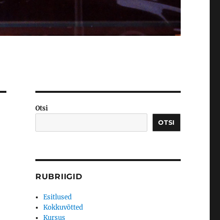
Otsi
OTSI
RUBRIIGID
Esitlused
Kokkuvõtted
Kursus