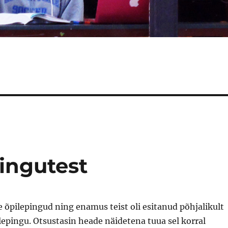
ingutest
ie õpilepingud ning enamus teist oli esitanud põhjalikult
epingu. Otsustasin heade näidetena tuua sel korral