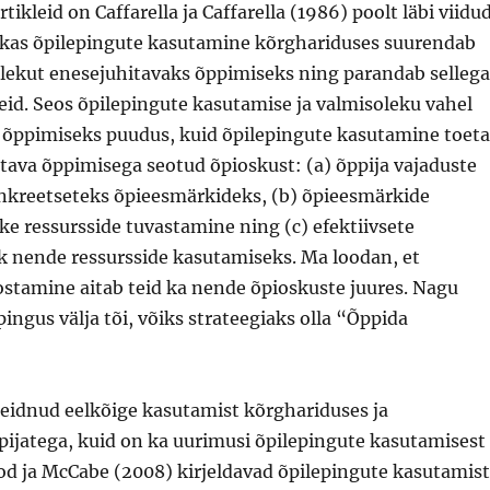
tikleid on Caffarella ja Caffarella (1986) poolt läbi viidu
, kas õpilepingute kasutamine kõrghariduses suurendab
olekut enesejuhitavaks õppimiseks ning parandab sellega
id. Seos õpilepingute kasutamise ja valmisoleku vahel
 õppimiseks puudus, kuid õpilepingute kasutamine toeta
tava õppimisega seotud õpioskust: (a) õppija vajaduste
kreetseteks õpieesmärkideks, (b) õpieesmärkide
ike ressursside tuvastamine ning (c) efektiivsete
ik nende ressursside kasutamiseks. Ma loodan, et
ostamine aitab teid ka nende õpioskuste juures. Nagu
ingus välja tõi, võiks strateegiaks olla “Õppida
leidnud eelkõige kasutamist kõrghariduses ja
pijatega, kuid on ka uurimusi õpilepingute kasutamisest
od ja McCabe (2008) kirjeldavad õpilepingute kasutamist