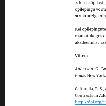
7. klassi õpilas
õpilepingu vorm
struktuuriga nin
Kel õpilepingute
raamatukogus ol
akadeemilise ra
Viited:
Anderson, G., Bo
Guide
. New York
Caffarella, R. S.
Contracts In Adu
http://doi.org/