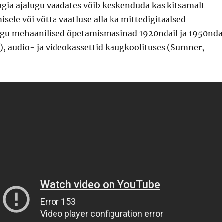
gia ajalugu vaadates võib keskenduda kas kitsamalt
isele või võtta vaatluse alla ka mittedigitaalsed
gu mehaanilised õpetamismasinad 1920ndail ja 1950nda
), audio- ja videokassettid kaugkoolituses (Sumner,