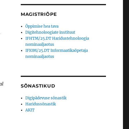
MAGISTRIÕPE
Õppimise hea tava
Digitehnoloogiate instituut
Ü
IFHTM/25.DT Haridustehnoloogia
nominaaljaotus
IFIOM/25.DT Informaatikaõpetaja
nominaaljaotus
al
SÕNASTIKUD
Digipädevuse sõnastik
Haridussõnastik
AKIT