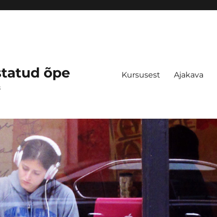
statud õpe
Kursusest
Ajakava
s