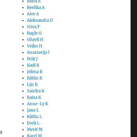
Riina A
Reelika A
Aive A
Aleksandra D
Irina F
Ragle G
Gözell H
Veiko H
Anastasija I
Priit J
Kadi K
Jelena K
Kätlin K
Liis K
Sandra K
Kaisa K
Anne-Ly K
Jane L
Kätlin L
Eveli L
Merit M
m
Karel M