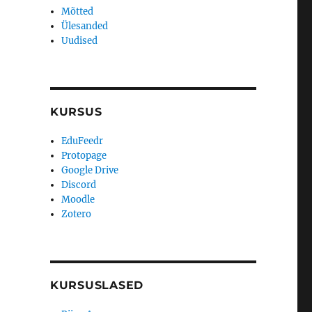
Mõtted
Ülesanded
Uudised
KURSUS
EduFeedr
Protopage
Google Drive
Discord
Moodle
Zotero
KURSUSLASED