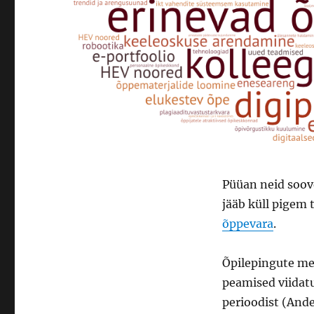
Püüan neid soov
jääb küll pigem 
õppevara
.
Õpilepingute me
peamised viidat
perioodist (And