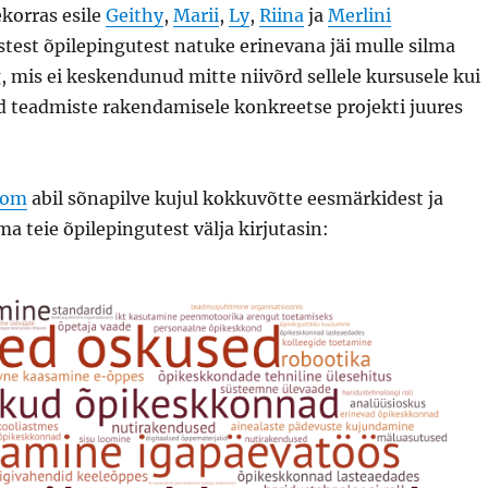
ekorras esile
Geithy
,
Marii
,
Ly
,
Riina
ja
Merlini
stest õpilepingutest natuke erinevana jäi mulle silma
, mis ei keskendunud mitte niivõrd sellele kursusele kui
d teadmiste rakendamisele konkreetse projekti juures
com
abil sõnapilve kujul kokkuvõtte eesmärkidest ja
a teie õpilepingutest välja kirjutasin: