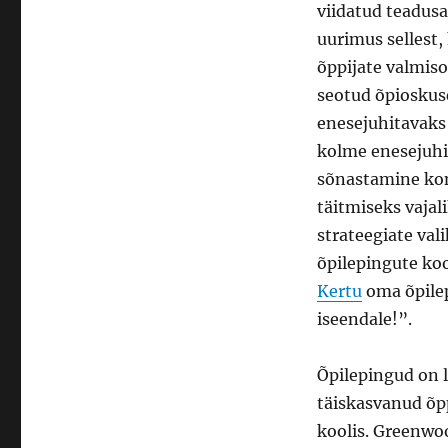
viidatud teadusar
uurimus sellest
õppijate valmis
seotud õpioskuse
enesejuhitavaks
kolme enesejuhi
sõnastamine kon
täitmiseks vajal
strateegiate val
õpilepingute ko
Kertu
oma õpilep
iseendale!”.
Õpilepingud on 
täiskasvanud õp
koolis. Greenwo