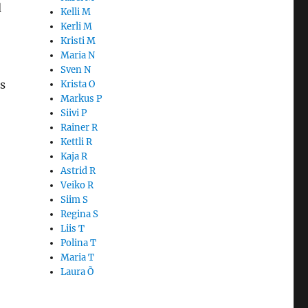
d
Kelli M
Kerli M
Kristi M
Maria N
Sven N
s
Krista O
Markus P
Siivi P
Rainer R
Kettli R
Kaja R
Astrid R
Veiko R
Siim S
Regina S
Liis T
Polina T
Maria T
Laura Õ