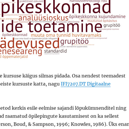
e kursuse käigus silmas pidada. Osa nendest teemadest
teiste kursuste katta, nagu
IFI7207.DT Digitaalne
etod kerkis esile eelmise sajandi lõpukümnenditel ning
ud raamatud õpilepingute kasutamisest on ka sellest
erson, Boud, & Sampson, 1996; Knowles, 1986). Üks ena