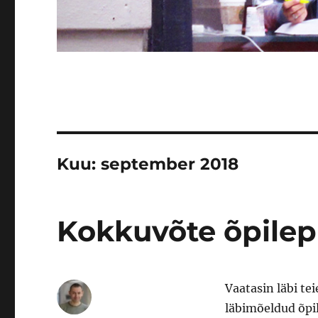
Kuu:
september 2018
Kokkuvõte õpilep
Vaatasin läbi te
läbimõeldud õpil