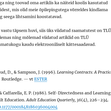
tega ning toovad oma artiklis ka näiteid koolis kasutatud
idest, mis olid meie õpilepingutega võrreldes kindlama
g seega lihtsamini koostatavad.
 vastu täpsem huvi, siis üks viidatud raamatutest on TL
emas ning mõlemad viidatud artiklid on TLÜ
amatukogu kaudu elektrooniliselt kättesaadavad.
ud, D., & Sampson, J. (1996).
Learning Contracts: A Practic
: Routledge. — vt
ESTER
, & Caffarella, E. P. (1986). Self-Directedness and Learning
lt Education.
Adult Education Quarterly, 36
(4), 226–234.
10.1177/0001848186036004004