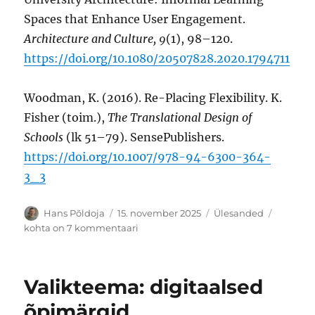
Spaces that Enhance User Engagement.
Architecture and Culture, 9
(1), 98–120.
https://doi.org/10.1080/20507828.2020.1794711
Woodman, K. (2016). Re-Placing Flexibility. K.
Fisher (toim.),
The Translational Design of
Schools
(lk 51–79). SensePublishers.
https://doi.org/10.1007/978-94-6300-364-
3_3
Autor
Postitatud
Rubriigid
Valikte
Hans Põldoja
15. november 2025
Ülesanded
füüsilise
kohta on 7 kommentaari
õpikesk
kujund
Valikteema: digitaalsed
õpimärgid