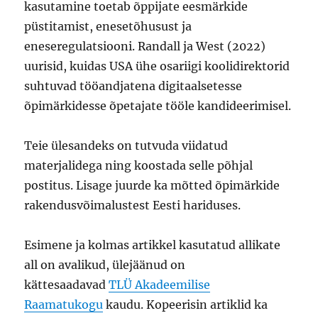
kasutamine toetab õppijate eesmärkide
püstitamist, enesetõhusust ja
eneseregulatsiooni. Randall ja West (2022)
uurisid, kuidas USA ühe osariigi koolidirektorid
suhtuvad tööandjatena digitaalsetesse
õpimärkidesse õpetajate tööle kandideerimisel.
Teie ülesandeks on tutvuda viidatud
materjalidega ning koostada selle põhjal
postitus. Lisage juurde ka mõtted õpimärkide
rakendusvõimalustest Eesti hariduses.
Esimene ja kolmas artikkel kasutatud allikate
all on avalikud, ülejäänud on
kättesaadavad
TLÜ Akadeemilise
Raamatukogu
kaudu. Kopeerisin artiklid ka