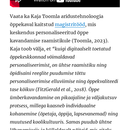
Vaata ka Kaja Toomla aridustehnoloogia
õppekaval kaitstud
magistritööd
, mis
keskendus personaliseeritud õppe
kavandamise raamistikule (Toomla, 2023).
Kaja toob välja, et
“kuigi digitaalselt toetatud
õppekeskkonnad võimaldavad
personaliseerimist, on ühtse raamistiku ning
õpidisaini reeglite puudumise tõttu
personaliseerimise elluviimise ning õppekvaliteedi
tase kõikuv (FitzGerald et al., 2018). Õppe
ümberkavandamine on pikaajaline ja väljakutsuv
protsess, millega kaasneb individuaalne
kohanemine (õpetaja, õppija, lapsevanemad) ning
muutused koolikultuuris. Samas puudub ühtne
lähenemisviis ja küllaldaselt näiteid, mis aitaks