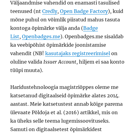
Väljaandmise vahendid on enamasti tasulised
teenused (nt
Credly
,
Open Badge Factory
), kuid
mõne puhul on võimlik piiratud mahus tasuta
kontoga õpimärke välja anda (
Badge
List
,
Openbadges.me
). Openbadges.me sisaldab
ka veebipõhist õpimärkide joonistamise
vahendit (NB!
kasutajaks registreerimisel
on
oluline valida
Issuer Account
, hiljem ei saa konto
tüüpi muuta).
Haridustehnoloogia magistriõppes oleme me
katsetanud digitaalseid õpimärke alates 2014.
aastast. Meie katsetustest annab kõige parema
ülevaate Põldoja et al. (2016) artikkel, mis on
ka üheks selle teema lugemissoovituseks.
Samuti on digitaalsetest õpimärkidest