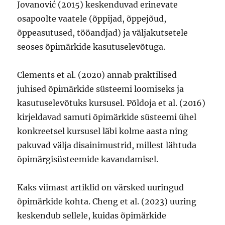
Jovanović (2015) keskenduvad erinevate
osapoolte vaatele (õppijad, õppejõud,
õppeasutused, tööandjad) ja väljakutsetele
seoses õpimärkide kasutuselevõtuga.
Clements et al. (2020) annab praktilised
juhised õpimärkide süsteemi loomiseks ja
kasutuselevõtuks kursusel. Põldoja et al. (2016)
kirjeldavad samuti õpimärkide süsteemi ühel
konkreetsel kursusel läbi kolme aasta ning
pakuvad välja disainimustrid, millest lähtuda
õpimärgisüsteemide kavandamisel.
Kaks viimast artiklid on värsked uuringud
õpimärkide kohta. Cheng et al. (2023) uuring
keskendub sellele, kuidas õpimärkide