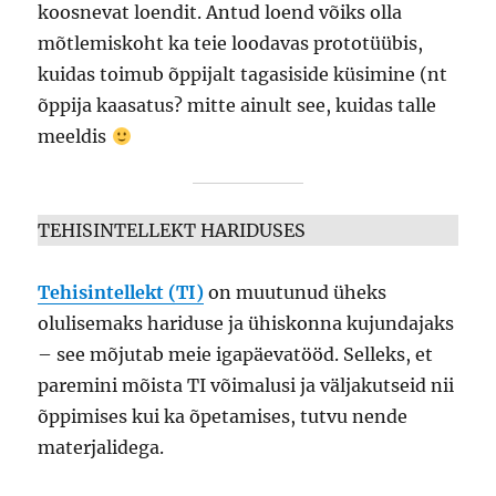
koosnevat loendit. Antud loend võiks olla
mõtlemiskoht ka teie loodavas prototüübis,
kuidas toimub õppijalt tagasiside küsimine (nt
õppija kaasatus? mitte ainult see, kuidas talle
meeldis
TEHISINTELLEKT HARIDUSES
Tehisintellekt (TI)
on muutunud üheks
olulisemaks hariduse ja ühiskonna kujundajaks
– see mõjutab meie igapäevatööd. Selleks, et
paremini mõista TI võimalusi ja väljakutseid nii
õppimises kui ka õpetamises, tutvu nende
materjalidega.