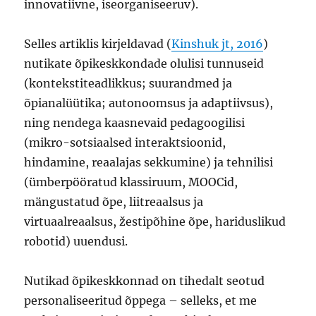
innovatiivne, iseorganiseeruv).
Selles artiklis kirjeldavad (
Kinshuk jt, 2016
)
nutikate õpikeskkondade olulisi tunnuseid
(kontekstiteadlikkus; suurandmed ja
õpianalüütika; autonoomsus ja adaptiivsus),
ning nendega kaasnevaid pedagoogilisi
(mikro-sotsiaalsed interaktsioonid,
hindamine, reaalajas sekkumine) ja tehnilisi
(ümberpööratud klassiruum, MOOCid,
mängustatud õpe, liitreaalsus ja
virtuaalreaalsus, žestipõhine õpe, hariduslikud
robotid) uuendusi.
Nutikad õpikeskkonnad on tihedalt seotud
personaliseeritud õppega – selleks, et me