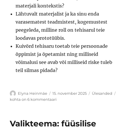
materjali kontekstis?
Lähtuvalt materjalist ja ka sinu enda
varasematest teadmistest, kogemustest
peegeleda, milline roll on tehisarul teie
loodavas prototüübis.
Kuivõrd tehisaru toetab teie persoonade
õppimist ja õpetamist ning milliseid
võimalusi see avab või milliseid riske tuleb
teil silmas pidada?
Autor
Postitatud
Rubriigid
Valik
Elyna Heinmäe
15. november 2025
Ülesanded
Perso
kohta on 6 kommentaari
õpe
ja
nutik
Valikteema: füüsilise
õpike