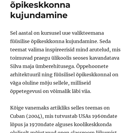
õpikeskkonna
kujundamine
Sel aastal on kursusel uue valikteemana
füüsilise õpikeskkonna kujundamine. Seda
teemat valima inspireerisid mind arutelud, mis
toimuvad praegu ülikoolis seoses kavandatava
Silva maja ümberehitusega. Õppehoonete
arhitektuuril ning füüsilisel õpikeskkonnal on
väga oluline mõju sellele, milliseid
õppetegevusi on võimalik läbi viia.
Kõige vanemaks artikliks selles teemas on
Cuban (2004), mis tutvustab USAs 1960ndate
lõpus ja 1970ndate alguses koolikeskkonda
oluliselt mõjutanud open classroom liikumist.