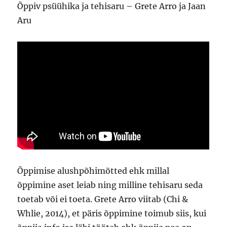
Õppiv psüühika ja tehisaru – Grete Arro ja Jaan
Aru
Õppimise alushpõhimõtted ehk millal
õppimine aset leiab ning milline tehisaru seda
toetab või ei toeta. Grete Arro viitab (Chi &
Whlie, 2014), et päris õppimine toimub siis, kui