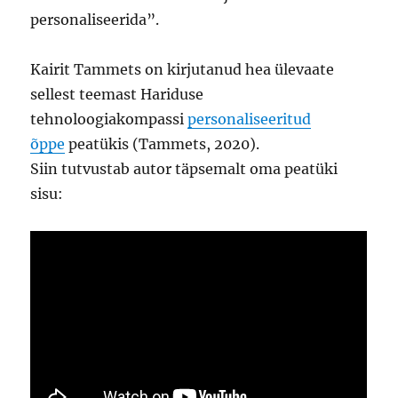
personaliseerida”.
Kairit Tammets on kirjutanud hea ülevaate
sellest teemast Hariduse
tehnoloogiakompassi
personaliseeritud
õppe
peatükis (Tammets, 2020).
Siin tutvustab autor täpsemalt oma peatüki
sisu: