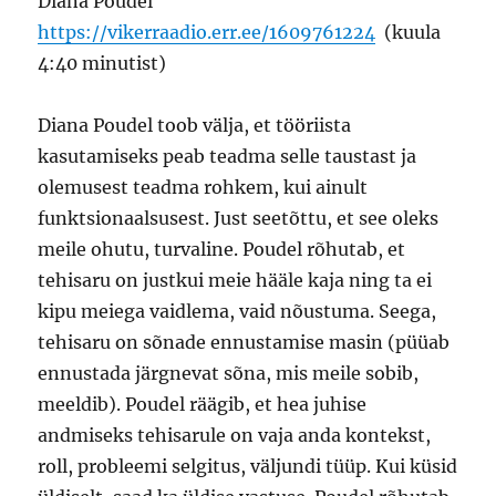
Diana Poudel
https://vikerraadio.err.ee/1609761224
(kuula
4:40 minutist)
Diana Poudel toob välja, et tööriista
kasutamiseks peab teadma selle taustast ja
olemusest teadma rohkem, kui ainult
funktsionaalsusest. Just seetõttu, et see oleks
meile ohutu, turvaline. Poudel rõhutab, et
tehisaru on justkui meie hääle kaja ning ta ei
kipu meiega vaidlema, vaid nõustuma. Seega,
tehisaru on sõnade ennustamise masin (püüab
ennustada järgnevat sõna, mis meile sobib,
meeldib). Poudel räägib, et hea juhise
andmiseks tehisarule on vaja anda kontekst,
roll, probleemi selgitus, väljundi tüüp. Kui küsid