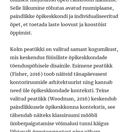
Selle liikumine rõhutas avatud ruumiplaane,
paindlikke õpikeskkondi ja individualiseeritud
õpet, et toetada laste loovust ja koostöist
õppimist.
Kolm peatükki on valitud samast kogumikust,
mis keskendus füüsiliste õpikeskkondade
tõenduspõhisele disainile. Esimene peatükk
(Fisher, 2016) toob näiteid tänapäevasest
kontoriruumide arhitektuurist ning kannab
need üle õpikeskkondade konteksti. Teine
valitud peatükk (Woodman, 2016) keskendub
paindlikkusele õpikeskkonna kontekstis, see
tähendab näiteks klassiruumi mööbli
ümberpaigutamise võimalusi tunni käigus
lähtuvalt õppetegevustest ning vähem