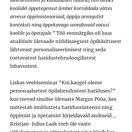
koolidel õppetegevust ümber korraldada võttes
arvesse õppimisteooriaid, õppija arengulist
konteksti ning õppekavaga seonduvaid ootusi
koolile ja õpetajale.”
Töö eesmärgiks oli luua
analüüsiv ülevaade nüüdisaegsest õpikäsitusest
lähtuvast personaliseerimisest ning seda
toetavatest haridustehnoloogilistest
lubavustest.
Liskas veebiseminar “Kui kaugel oleme
personaalsetest õpilahendustest hariduses?”
kus teevad sisulise ülevaate Margus Püüa, kes
mõtestab õmblusteta haridussüsteemi ning
õppimist ja õpetamist kirjeldavaid andmeid. ,
Kristjan-Julius Laak teeb üle vaate
väljakutsetest ja võimalustest ning küsib kas