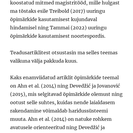
koostatud mitmed magistritööd, mille hulgast
ma tõstaks esile Treibold (2017) uuringu
õpimärkide kasutamisest kujundaval
hindamisel ning Tammai (2022) uuringu
õpimärkide kasutamisest noortespordis.
Teadusartiklitest otsustasin ma selles teemas
valikuna välja pakkuda kuus.
Kaks enamviidatud artiklit õpimärkide teemal
on Ahn et al. (2014) ning Devedžić ja Jovanović
(2015), mis selgitavad õpimärkide olemust ning
ootust selle suhtes, kuidas nende laialdasem
rakendamine võimaldab haridussüsteemi
muuta. Ahn et al. (2014) on natuke rohkem
avatusele orienteeritud ning Devedžić ja