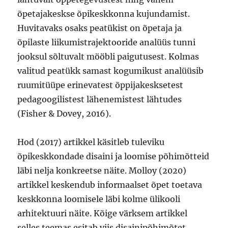
õpetajakeskse õpikeskkonna kujundamist.
Huvitavaks osaks peatükist on õpetaja ja
õpilaste liikumistrajektooride analüüs tunni
jooksul sõltuvalt mööbli paigutusest. Kolmas
valitud peatükk samast kogumikust analüüsib
ruumitüüpe erinevatest õppijakesksetest
pedagoogilistest lähenemistest lähtudes
(Fisher & Dovey, 2016).
Hod (2017) artikkel käsitleb tuleviku
õpikeskkondade disaini ja loomise põhimõtteid
läbi nelja konkreetse näite. Molloy (2020)
artikkel keskendub informaalset õpet toetava
keskkonna loomisele läbi kolme ülikooli
arhitektuuri näite. Kõige värksem artikkel
selles teemas esitab viis disainipõhimõtet,