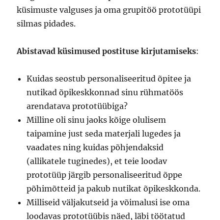
küsimuste valguses ja oma grupitöö prototüüpi
silmas pidades.
Abistavad küsimused postituse kirjutamiseks
:
Kuidas seostub personaliseeritud õpitee ja
nutikad õpikeskkonnad sinu rühmatöös
arendatava prototüübiga?
Milline oli sinu jaoks kõige olulisem
taipamine just seda materjali lugedes ja
vaadates ning kuidas põhjendaksid
(allikatele tuginedes), et teie loodav
prototüüp järgib personaliseeritud õppe
põhimõtteid ja pakub nutikat õpikeskkonda.
Milliseid väljakutseid ja võimalusi ise oma
loodavas prototüübis näed, läbi töötatud