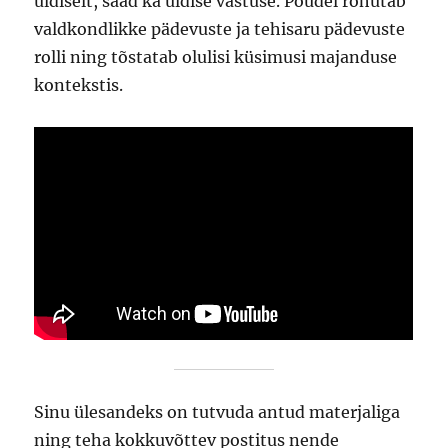
üldiselt, saad ka üldise vastuse. Poudel rõhutab
valdkondlikke pädevuste ja tehisaru pädevuste
rolli ning tõstatab olulisi küsimusi majanduse
kontekstis.
Sinu ülesandeks on tutvuda antud materjaliga
ning teha kokkuvõttev postitus nende