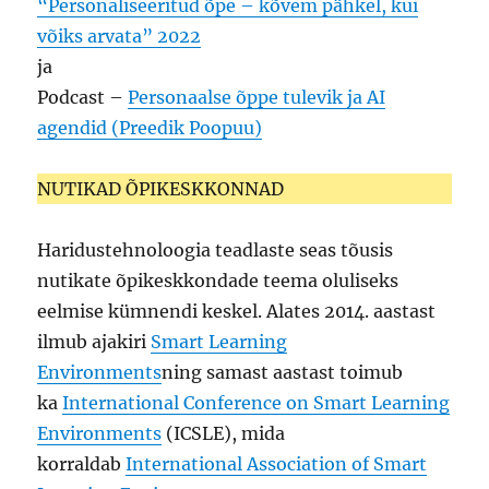
“Personaliseeritud õpe – kõvem pähkel, kui
võiks arvata” 2022
ja
Podcast –
Personaalse õppe tulevik ja AI
agendid (Preedik Poopuu)
NUTIKAD ÕPIKESKKONNAD
Haridustehnoloogia teadlaste seas tõusis
nutikate õpikeskkondade teema oluliseks
eelmise kümnendi keskel. Alates 2014. aastast
ilmub ajakiri
Smart Learning
Environments
ning samast aastast toimub
ka
International Conference on Smart Learning
Environments
(ICSLE), mida
korraldab
International Association of Smart