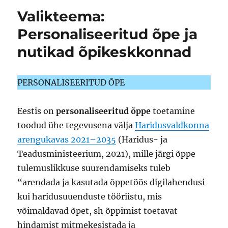
Valikteema:
Personaliseeritud õpe ja
nutikad õpikeskkonnad
PERSONALISEERITUD ÕPE
Eestis on
personaliseeritud õppe
toetamine
toodud ühe tegevusena välja
Haridusvaldkonna
arengukavas 2021–2035
(Haridus- ja
Teadusministeerium, 2021), mille järgi õppe
tulemuslikkuse suurendamiseks tuleb
“arendada ja kasutada õppetöös digilahendusi
kui haridusuuenduste tööriistu, mis
võimaldavad õpet, sh õppimist toetavat
hindamist mitmekesistada ja