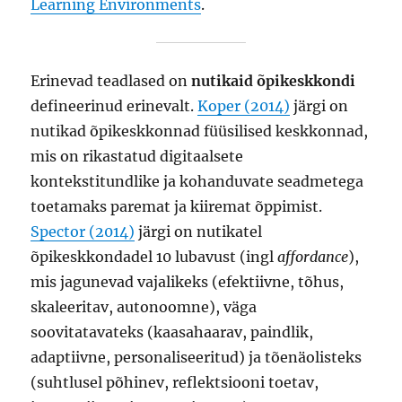
Learning Environments
.
Erinevad teadlased on
nutikaid õpikeskkondi
defineerinud erinevalt.
Koper (2014)
järgi on
nutikad õpikeskkonnad füüsilised keskkonnad,
mis on rikastatud digitaalsete
kontekstitundlike ja kohanduvate seadmetega
toetamaks paremat ja kiiremat õppimist.
Spector (2014)
järgi on nutikatel
õpikeskkondadel 10 lubavust (ingl
affordance
),
mis jagunevad vajalikeks (efektiivne, tõhus,
skaleeritav, autonoomne), väga
soovitatavateks (kaasahaarav, paindlik,
adaptiivne, personaliseeritud) ja tõenäolisteks
(suhtlusel põhinev, reflektsiooni toetav,