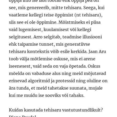
õppija info ise läbi töötab ehk õppija pea on
see, mis genereerib, mitte tehisaru. Seega, kui
vaatleme kellegi teise õppimist (nt tehisaru),
siis see ei ole õppimine. Mõistmiseks ei piisa
vaid lugemisest, kuulamisest või kellegi
selgitusest. Arro selgitab, teadmise illusiooni
ehk taipamise tunnet, mis generatiivse
tehisaru kontekstis võib esile kerkida. Jaan Aru
toob välja mõtlemise oskuse, mis ei arene
iseenesest, vaid seda on vaja õpetada. Oskus
mõelda on vabaduse alus ning meid mõjutavad
erinevad algoritmid ja protessid ning oluline on
ära tunda, et meid tahetakse suunata, mujale
kui me muidu ise sooviks või tahaks.
Kuidas kasutada tehisaru vastutustundlikult?