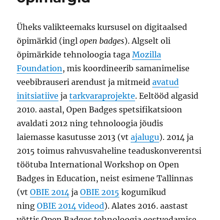
Üheks valikteemaks kursusel on digitaalsed
õpimärkid (ingl
open badges
). Algselt oli
õpimärkide tehnoloogia taga
Mozilla
Foundation
, mis koordineerib samanimelise
veebibrauseri arendust ja mitmeid
avatud
initsiatiive
ja
tarkvaraprojekte
. Eeltööd algasid
2010. aastal, Open Badges spetsifikatsioon
avaldati 2012 ning tehnoloogia jõudis
laiemasse kasutusse 2013 (vt
ajalugu
). 2014 ja
2015 toimus rahvusvaheline teaduskonverentsi
töötuba International Workshop on Open
Badges in Education, neist esimene Tallinnas
(vt
OBIE 2014
ja
OBIE 2015
kogumikud
ning
OBIE 2014 videod
). Alates 2016. aastast
võttis Open Badges tehnoloogia eestvedamise