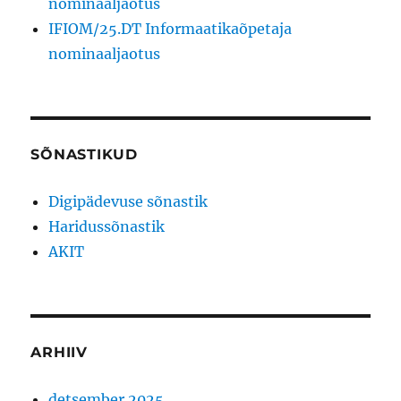
nominaaljaotus
IFIOM/25.DT Informaatikaõpetaja
nominaaljaotus
SÕNASTIKUD
Digipädevuse sõnastik
Haridussõnastik
AKIT
ARHIIV
detsember 2025