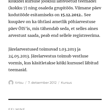
kõikidel kursuse jooksul läbivõetud teemadel
(kokku 7) ning osaleda grupitöös. Viimane päev
kodutööde esitamiseks on
15.12.2012.
. See
kuupäev on ka ühtlasi ametlik põhiarvestuse
päev ÕIS’is, mis tähendab seda, et selles aines
arvestust saada, peab end sellele registreerima.
Järelarvestused toimuvad 1.03.2013 ja
24.05.2013. Järelarvestus toimub vestluse
vormis, kus käsitletakse kõiki kursusel läbitud
teemasid.
Autor
Postitatud
Rubriigid
tirtsu
7. detsember 2012
Kursus
Navigeerimine
EELMINE