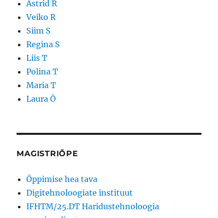
Astrid R
Veiko R
Siim S
Regina S
Liis T
Polina T
Maria T
Laura Õ
MAGISTRIÕPE
Õppimise hea tava
Digitehnoloogiate instituut
IFHTM/25.DT Haridustehnoloogia