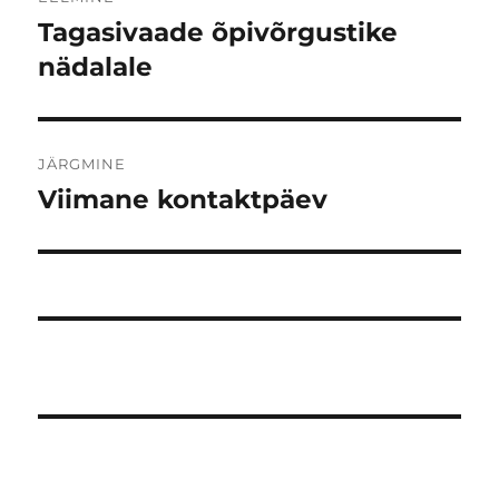
Tagasivaade õpivõrgustike
Eelmine
postitus:
nädalale
JÄRGMINE
Viimane kontaktpäev
Järgmine
postitus: