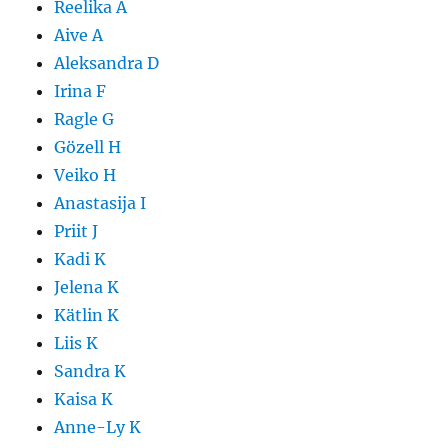
Reelika A
Aive A
Aleksandra D
Irina F
Ragle G
Gözell H
Veiko H
Anastasija I
Priit J
Kadi K
Jelena K
Kätlin K
Liis K
Sandra K
Kaisa K
Anne-Ly K