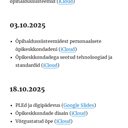
õpihaldussüsteemid (
iCloud
)
03.10.2025
Õpihaldussüsteemidest personaalsete
õpikeskkondadeni (
iCloud
)
Õpikeskkondadega seotud tehnoloogiad ja
standardid (
iCloud
)
18.10.2025
PLEd ja digipädevus (
Google Slides
)
Õpikeskkondade disain (
iCloud
)
Võrgustatud õpe (
iCloud
)