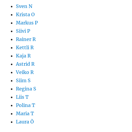
Sven N
Krista O
Markus P
Siivi P
Rainer R
Kettli R
Kaja R
Astrid R
Veiko R
Siim S
Regina S
Liis T
Polina T
Maria T
Laura Õ