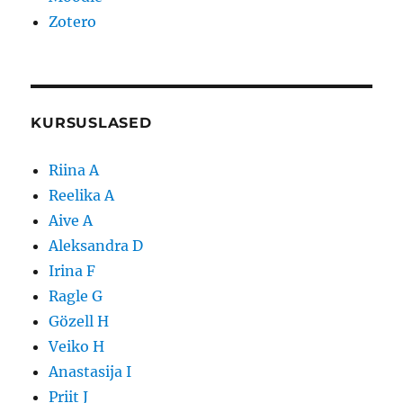
Zotero
KURSUSLASED
Riina A
Reelika A
Aive A
Aleksandra D
Irina F
Ragle G
Gözell H
Veiko H
Anastasija I
Priit J