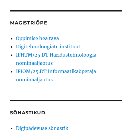
MAGISTRIÕPE
Õppimise hea tava
Digitehnoloogiate instituut
IFHTM/25.DT Haridustehnoloogia
nominaaljaotus
IFIOM/25.DT Informaatikaõpetaja
nominaaljaotus
SÕNASTIKUD
Digipädevuse sõnastik