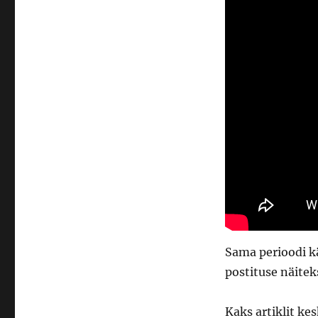
Sama perioodi kä
postituse näite
Kaks artiklit ke