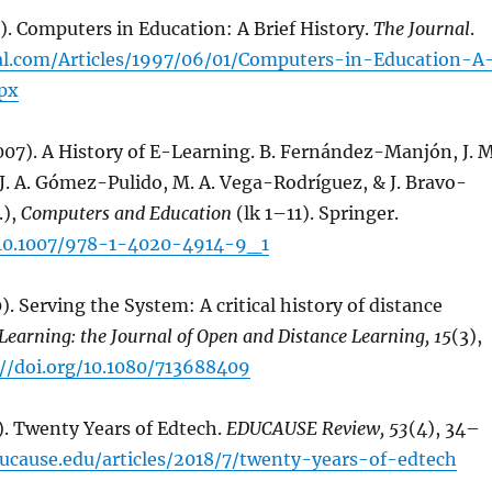
). Computers in Education: A Brief History.
The Journal
.
al.com/Articles/1997/06/01/Computers-in-Education-A
spx
007). A History of E-Learning. B. Fernández-Manjón, J. M
. A. Gómez-Pulido, M. A. Vega-Rodríguez, & J. Bravo-
.),
Computers and Education
(lk 1–11). Springer.
g/10.1007/978-1-4020-4914-9_1
). Serving the System: A critical history of distance
Learning: the Journal of Open and Distance Learning, 15
(3),
://doi.org/10.1080/713688409
). Twenty Years of Edtech.
EDUCAUSE Review, 53
(4), 34–
ducause.edu/articles/2018/7/twenty-years-of-edtech