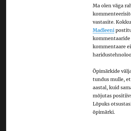
Ma olen väga rah
kommenteerisite
vastasite. Kokku
Madleeni
postitu
kommentaaride ül
kommentaare ei 
haridustehnoloo
Õpimärkide välja
tundus mulle, e
aastal, kuid sam
mõjutas positiiv
Lõpuks otsustasin
õpimärki.