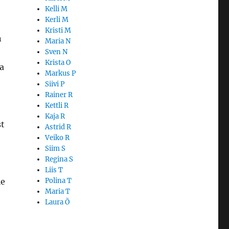
Kelli M
Kerli M
Kristi M
n
Maria N
Sven N
Krista O
a
Markus P
Siivi P
Rainer R
Kettli R
Kaja R
st
Astrid R
Veiko R
Siim S
Regina S
Liis T
le
Polina T
Maria T
Laura Õ