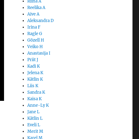
Riina A
Reelika A
Aive A
Aleksandra D
Irina F
Ragle G
Gözell H
Veiko H
Anastasija I
Priit J
Kadi K
Jelena K
Kätlin K
Liis K
Sandra K
Kaisa K
Anne-Ly K
Jane L
Kätlin L
Eveli L
Merit M
Karel M