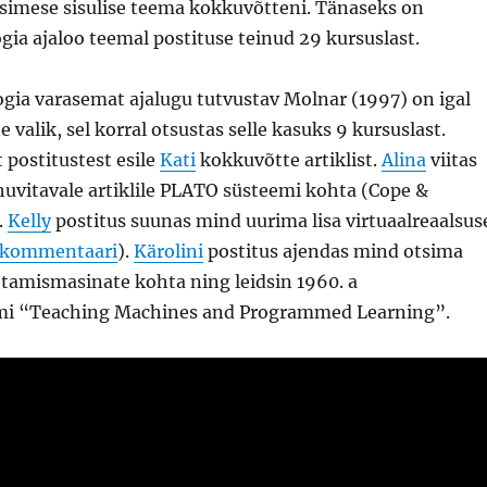
esimese sisulise teema kokkuvõtteni. Tänaseks on
ia ajaloo teemal postituse teinud 29 kursuslast.
gia varasemat ajalugu tutvustav Molnar (1997) on igal
 valik, sel korral otsustas selle kasuks 9 kursuslast.
postitustest esile
Kati
kokkuvõtte artiklist.
Alina
viitas
huvitavale artiklile PLATO süsteemi kohta (Cope &
.
Kelly
postitus suunas mind uurima lisa virtuaalreaalsus
kommentaari
).
Kärolini
postitus ajendas mind otsima
etamismasinate kohta ning leidsin 1960. a
mi “Teaching Machines and Programmed Learning”.