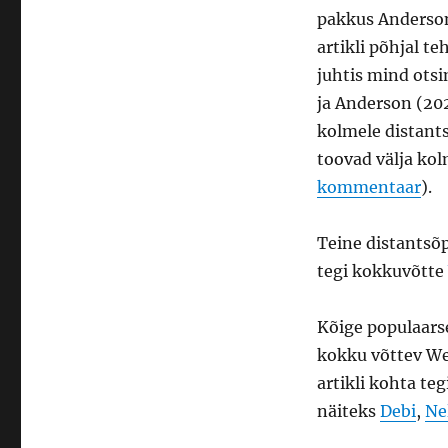
pakkus Anderson 
artikli põhjal te
juhtis mind ots
ja Anderson (202
kolmele distant
toovad välja kol
kommentaar
).
Teine distantsõp
tegi kokkuvõtte
Kõige populaars
kokku võttev Wel
artikli kohta t
näiteks
Debi
,
Ne