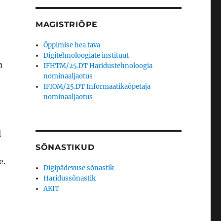
MAGISTRIÕPE
Õppimise hea tava
Digitehnoloogiate instituut
a
IFHTM/25.DT Haridustehnoloogia
nominaaljaotus
IFIOM/25.DT Informaatikaõpetaja
nominaaljaotus
l
SÕNASTIKUD
e.
Digipädevuse sõnastik
Haridussõnastik
AKIT