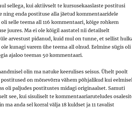
ul sellega, kui aktiivselt te kursusekaaslaste postitusi
 ning enda postituse alla jäetud kommentaaridele
 oli selle teema all 116 kommentaari, kõige rohkem
se juures. Ma ei ole kõigil aastatel nii detailselt
e arvestust pidanud, kuid mul on tunne, et sellist hulk
ole kunagi varem ühe teema all olnud. Eelmine sügis oli
gia ajaloo teemas 50 kommentaari.
andmisel olin ma natuke keerulises seisus. Ühelt poolt
t postitused on mõnevõrra vähem põhjalikud kui eelmise
as oli paljudes postitustes midagi originaalset. Samuti
selt see, kui sisuliselt te kommentaariaruteludes osalesit
 ma anda sel korral välja 18 kuldset ja 11 tavalist