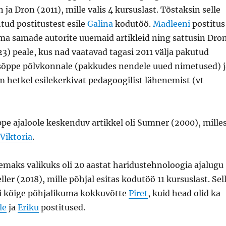
ja Dron (2011), mille valis 4 kursuslast. Tõstaksin selle
htud postitustest esile
Galina
kodutöö.
Madleeni
postitus
ima samade autorite uuemaid artikleid ning sattusin Dro
3) peale, kus nad vaatavad tagasi 2011 välja pakutud
sõppe põlvkonnale (pakkudes nendele uued nimetused) j
m hetkel esilekerkivat pedagoogilist lähenemist (vt
pe ajaloole keskenduv artikkel oli Sumner (2000), mille
Viktoria
.
emaks valikuks oli 20 aastat haridustehnoloogia ajalugu
ler (2018), mille põhjal esitas kodutöö 11 kursuslast. Sel
egi kõige põhjalikuma kokkuvõtte
Piret
, kuid head olid ka
le
ja
Eriku
postitused.