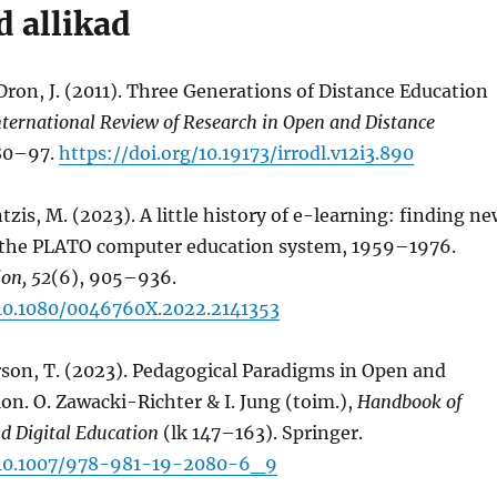
d allikad
Dron, J. (2011). Three Generations of Distance Education
nternational Review of Research in Open and Distance
 80–97.
https://doi.org/10.19173/irrodl.v12i3.890
tzis, M. (2023). A little history of e-learning: finding n
n the PLATO computer education system, 1959–1976.
ion, 52
(6), 905–936.
/10.1080/0046760X.2022.2141353
rson, T. (2023). Pedagogical Paradigms in Open and
on. O. Zawacki-Richter & I. Jung (toim.),
Handbook of
d Digital Education
(lk 147–163). Springer.
g/10.1007/978-981-19-2080-6_9