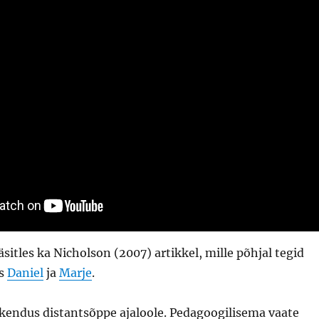
sitles ka Nicholson (2007) artikkel, mille põhjal tegid
ks
Daniel
ja
Marje
.
skendus distantsõppe ajaloole. Pedagoogilisema vaate