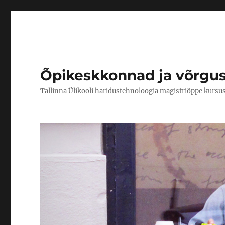
Õpikeskkonnad ja võrgu
Tallinna Ülikooli haridustehnoloogia magistriõppe kursu