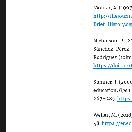
Molnar, A. (1997
http://thejourn
Brief-History.a
Nicholson, P. (2
Sánchez-Pérez, J
Rodríguez (toim
https://doi.or
Sumner, J. (2000
education.
Open 
267–285.
https
Weller, M. (2018
48.
https://er.e