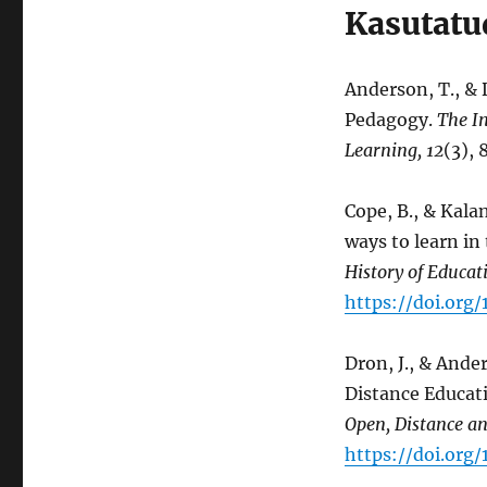
Kasutatu
Anderson, T., & 
Pedagogy.
The I
Learning, 12
(3),
Cope, B., & Kalan
ways to learn i
History of Educat
https://doi.org
Dron, J., & Ande
Distance Educati
Open, Distance an
https://doi.or