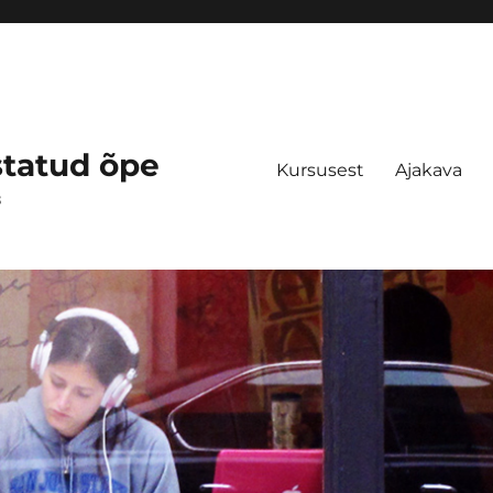
statud õpe
Kursusest
Ajakava
s