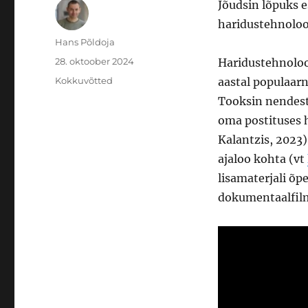
Jõudsin lõpuks 
haridustehnoloog
Autor
Hans Põldoja
Postitatud
28. oktoober 2024
Haridustehnoloo
Rubriigid
Kokkuvõtted
aastal populaarne
Tooksin nendest 
oma postituses 
Kalantzis, 2023)
ajaloo kohta (vt
lisamaterjali õp
dokumentaalfil