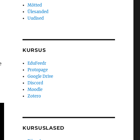
Mõtted
Ülesanded
Uudised
KURSUS
e
EduFeedr
Protopage
Google Drive
Discord
Moodle
Zotero
KURSUSLASED