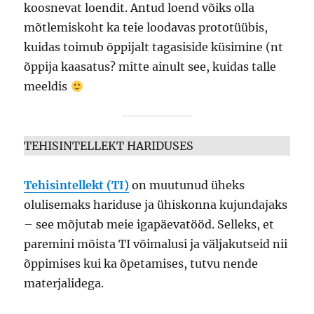
koosnevat loendit. Antud loend võiks olla
mõtlemiskoht ka teie loodavas prototüübis,
kuidas toimub õppijalt tagasiside küsimine (nt
õppija kaasatus? mitte ainult see, kuidas talle
meeldis
TEHISINTELLEKT HARIDUSES
Tehisintellekt (TI)
on muutunud üheks
olulisemaks hariduse ja ühiskonna kujundajaks
– see mõjutab meie igapäevatööd. Selleks, et
paremini mõista TI võimalusi ja väljakutseid nii
õppimises kui ka õpetamises, tutvu nende
materjalidega.