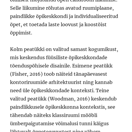
Selle liikumine rõhutas avatud ruumiplaane,
paindlikke õpikeskkondi ja individualiseeritud
õpet, et toetada laste loovust ja koostöist
õppimist.
Kolm peatükki on valitud samast kogumikust,
mis keskendus füüsiliste õpikeskkondade
tõenduspõhisele disainile. Esimene peatükk
(Fisher, 2016) toob näiteid tänapäevasest
kontoriruumide arhitektuurist ning kannab
need üle õpikeskkondade konteksti. Teine
valitud peatükk (Woodman, 2016) keskendub
paindlikkusele õpikeskkonna kontekstis, see
tähendab näiteks klassiruumi mööbli
ümberpaigutamise võimalusi tunni käigus
lähtuvalt õppetegevustest ning vähem