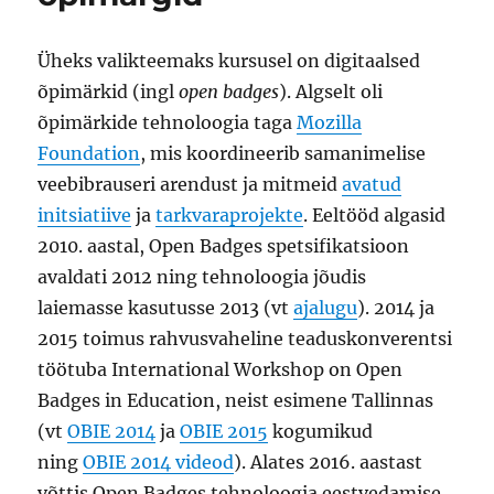
Üheks valikteemaks kursusel on digitaalsed
õpimärkid (ingl
open badges
). Algselt oli
õpimärkide tehnoloogia taga
Mozilla
Foundation
, mis koordineerib samanimelise
veebibrauseri arendust ja mitmeid
avatud
initsiatiive
ja
tarkvaraprojekte
. Eeltööd algasid
2010. aastal, Open Badges spetsifikatsioon
avaldati 2012 ning tehnoloogia jõudis
laiemasse kasutusse 2013 (vt
ajalugu
). 2014 ja
2015 toimus rahvusvaheline teaduskonverentsi
töötuba International Workshop on Open
Badges in Education, neist esimene Tallinnas
(vt
OBIE 2014
ja
OBIE 2015
kogumikud
ning
OBIE 2014 videod
). Alates 2016. aastast
võttis Open Badges tehnoloogia eestvedamise