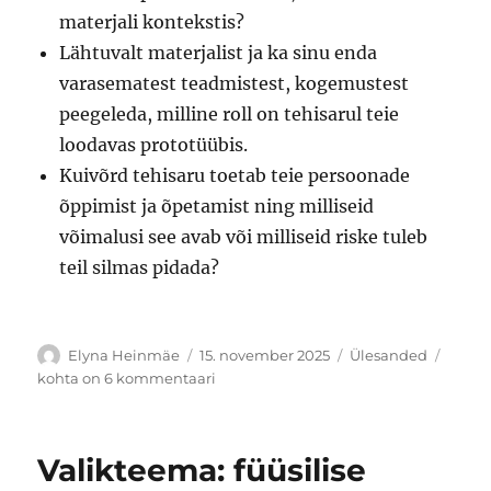
materjali kontekstis?
Lähtuvalt materjalist ja ka sinu enda
varasematest teadmistest, kogemustest
peegeleda, milline roll on tehisarul teie
loodavas prototüübis.
Kuivõrd tehisaru toetab teie persoonade
õppimist ja õpetamist ning milliseid
võimalusi see avab või milliseid riske tuleb
teil silmas pidada?
Autor
Postitatud
Rubriigid
Valik
Elyna Heinmäe
15. november 2025
Ülesanded
Perso
kohta on 6 kommentaari
õpe
ja
nutik
Valikteema: füüsilise
õpike