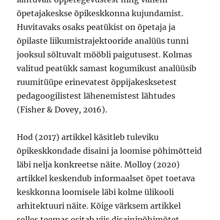
õpetajakeskse õpikeskkonna kujundamist.
Huvitavaks osaks peatükist on õpetaja ja
õpilaste liikumistrajektooride analüüs tunni
jooksul sõltuvalt mööbli paigutusest. Kolmas
valitud peatükk samast kogumikust analüüsib
ruumitüüpe erinevatest õppijakesksetest
pedagoogilistest lähenemistest lähtudes
(Fisher & Dovey, 2016).
Hod (2017) artikkel käsitleb tuleviku
õpikeskkondade disaini ja loomise põhimõtteid
läbi nelja konkreetse näite. Molloy (2020)
artikkel keskendub informaalset õpet toetava
keskkonna loomisele läbi kolme ülikooli
arhitektuuri näite. Kõige värksem artikkel
selles teemas esitab viis disainipõhimõtet,