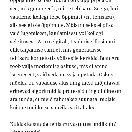
õppija info ise läbi töötab ehk õppija pea on
see, mis genereerib, mitte tehisaru. Seega, kui
vaatleme kellegi teise õppimist (nt tehisaru),
siis see ei ole õppimine. Mõistmiseks ei piisa
vaid lugemisest, kuulamisest või kellegi
selgitusest. Arro selgitab, teadmise illusiooni
ehk taipamise tunnet, mis generatiivse
tehisaru kontekstis võib esile kerkida. Jaan Aru
toob välja mõtlemise oskuse, mis ei arene
iseenesest, vaid seda on vaja õpetada. Oskus
mõelda on vabaduse alus ning meid mõjutavad
erinevad algoritmid ja protessid ning oluline on
ära tunda, et meid tahetakse suunata, mujale
kui me muidu ise sooviks või tahaks.
Kuidas kasutada tehisaru vastutustundlikult?