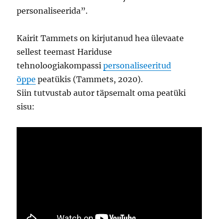
personaliseerida”.
Kairit Tammets on kirjutanud hea ülevaate
sellest teemast Hariduse
tehnoloogiakompassi
personaliseeritud
õppe
peatükis (Tammets, 2020).
Siin tutvustab autor täpsemalt oma peatüki
sisu: