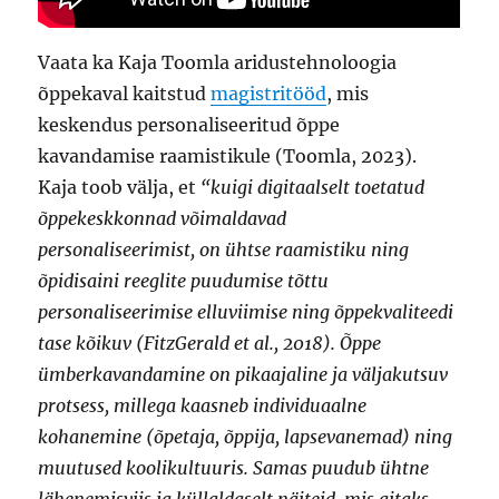
Vaata ka Kaja Toomla aridustehnoloogia
õppekaval kaitstud
magistritööd
, mis
keskendus personaliseeritud õppe
kavandamise raamistikule (Toomla, 2023).
Kaja toob välja, et
“kuigi digitaalselt toetatud
õppekeskkonnad võimaldavad
personaliseerimist, on ühtse raamistiku ning
õpidisaini reeglite puudumise tõttu
personaliseerimise elluviimise ning õppekvaliteedi
tase kõikuv (FitzGerald et al., 2018). Õppe
ümberkavandamine on pikaajaline ja väljakutsuv
protsess, millega kaasneb individuaalne
kohanemine (õpetaja, õppija, lapsevanemad) ning
muutused koolikultuuris. Samas puudub ühtne
lähenemisviis ja küllaldaselt näiteid, mis aitaks