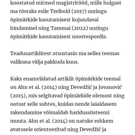
koostatud mitmed magistritööd, mille hulgast
ma tõstaks esile Treibold (2017) uuringu
õpimärkide kasutamisest kujundaval
hindamisel ning Tammai (2022) uuringu
õpimärkide kasutamisest noortespordis.
Teadusartiklitest otsustasin ma selles teemas
valikuna välja pakkuda kuus.
Kaks enamviidatud artiklit õpimärkide teemal
on Ahn et al. (2014) ning Devedžić ja Jovanović
(2015), mis selgitavad õpimärkide olemust ning
ootust selle suhtes, kuidas nende laialdasem
rakendamine võimaldab haridussüsteemi
muuta. Ahn et al. (2014) on natuke rohkem
avatusele orienteeritud ning Devedžić ja