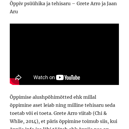
Õppiv psüühika ja tehisaru – Grete Arro ja Jaan
Aru
Õppimise alushpõhimõtted ehk millal
õppimine aset leiab ning milline tehisaru seda
toetab või ei toeta. Grete Arro viitab (Chi &
Whlie, 2014), et päris õppimine toimub siis, kui