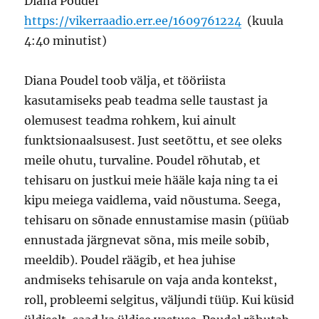
Diana Poudel
https://vikerraadio.err.ee/1609761224
(kuula
4:40 minutist)
Diana Poudel toob välja, et tööriista
kasutamiseks peab teadma selle taustast ja
olemusest teadma rohkem, kui ainult
funktsionaalsusest. Just seetõttu, et see oleks
meile ohutu, turvaline. Poudel rõhutab, et
tehisaru on justkui meie hääle kaja ning ta ei
kipu meiega vaidlema, vaid nõustuma. Seega,
tehisaru on sõnade ennustamise masin (püüab
ennustada järgnevat sõna, mis meile sobib,
meeldib). Poudel räägib, et hea juhise
andmiseks tehisarule on vaja anda kontekst,
roll, probleemi selgitus, väljundi tüüp. Kui küsid