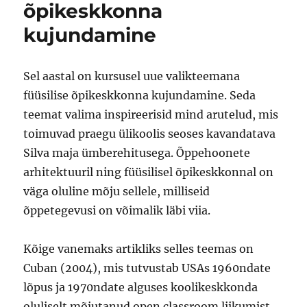
õpikeskkonna
kujundamine
Sel aastal on kursusel uue valikteemana
füüsilise õpikeskkonna kujundamine. Seda
teemat valima inspireerisid mind arutelud, mis
toimuvad praegu ülikoolis seoses kavandatava
Silva maja ümberehitusega. Õppehoonete
arhitektuuril ning füüsilisel õpikeskkonnal on
väga oluline mõju sellele, milliseid
õppetegevusi on võimalik läbi viia.
Kõige vanemaks artikliks selles teemas on
Cuban (2004), mis tutvustab USAs 1960ndate
lõpus ja 1970ndate alguses koolikeskkonda
oluliselt mõjutanud open classroom liikumist.