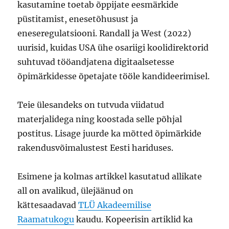
kasutamine toetab õppijate eesmärkide
püstitamist, enesetõhusust ja
eneseregulatsiooni. Randall ja West (2022)
uurisid, kuidas USA ühe osariigi koolidirektorid
suhtuvad tööandjatena digitaalsetesse
õpimärkidesse õpetajate tööle kandideerimisel.
Teie ülesandeks on tutvuda viidatud
materjalidega ning koostada selle põhjal
postitus. Lisage juurde ka mõtted õpimärkide
rakendusvõimalustest Eesti hariduses.
Esimene ja kolmas artikkel kasutatud allikate
all on avalikud, ülejäänud on
kättesaadavad
TLÜ Akadeemilise
Raamatukogu
kaudu. Kopeerisin artiklid ka