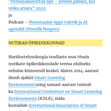
“Personaliseeritud õpe – kõvem pähkel, kui
võiks arvata” 2022
ja
Podcast –
Personaalse õppe tulevik ja AI
agendid (Preedik Poopuu)
NUTIKAD ÕPIKESKKONNAD
Haridustehnoloogia teadlaste seas tõusis
nutikate õpikeskkondade teema oluliseks
eelmise kümnendi keskel. Alates 2014. aastast
ilmub ajakiri
Smart Learning
Environments
ning samast aastast toimub
ka
International Conference on Smart Learning
Environments
(ICSLE), mida
korraldab
International Association of Smart