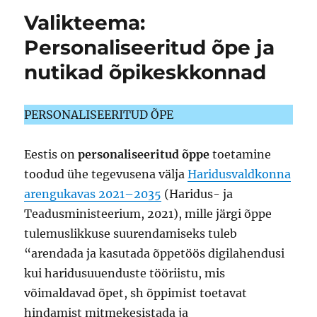
Valikteema:
Personaliseeritud õpe ja
nutikad õpikeskkonnad
PERSONALISEERITUD ÕPE
Eestis on
personaliseeritud õppe
toetamine
toodud ühe tegevusena välja
Haridusvaldkonna
arengukavas 2021–2035
(Haridus- ja
Teadusministeerium, 2021), mille järgi õppe
tulemuslikkuse suurendamiseks tuleb
“arendada ja kasutada õppetöös digilahendusi
kui haridusuuenduste tööriistu, mis
võimaldavad õpet, sh õppimist toetavat
hindamist mitmekesistada ja