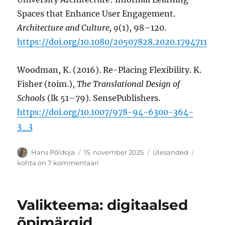
Spaces that Enhance User Engagement.
Architecture and Culture, 9
(1), 98–120.
https://doi.org/10.1080/20507828.2020.1794711
Woodman, K. (2016). Re-Placing Flexibility. K.
Fisher (toim.),
The Translational Design of
Schools
(lk 51–79). SensePublishers.
https://doi.org/10.1007/978-94-6300-364-
3_3
Autor
Postitatud
Rubriigid
Valikte
Hans Põldoja
15. november 2025
Ülesanded
füüsilise
kohta on 7 kommentaari
õpikesk
kujund
Valikteema: digitaalsed
õpimärgid