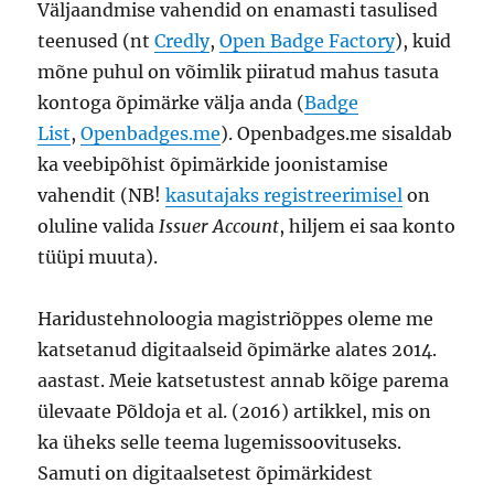
Väljaandmise vahendid on enamasti tasulised
teenused (nt
Credly
,
Open Badge Factory
), kuid
mõne puhul on võimlik piiratud mahus tasuta
kontoga õpimärke välja anda (
Badge
List
,
Openbadges.me
). Openbadges.me sisaldab
ka veebipõhist õpimärkide joonistamise
vahendit (NB!
kasutajaks registreerimisel
on
oluline valida
Issuer Account
, hiljem ei saa konto
tüüpi muuta).
Haridustehnoloogia magistriõppes oleme me
katsetanud digitaalseid õpimärke alates 2014.
aastast. Meie katsetustest annab kõige parema
ülevaate Põldoja et al. (2016) artikkel, mis on
ka üheks selle teema lugemissoovituseks.
Samuti on digitaalsetest õpimärkidest