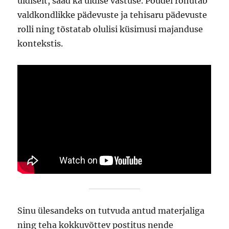
üldiselt, saad ka üldise vastuse. Poudel rõhutab
valdkondlikke pädevuste ja tehisaru pädevuste
rolli ning tõstatab olulisi küsimusi majanduse
kontekstis.
Sinu ülesandeks on tutvuda antud materjaliga
ning teha kokkuvõttev postitus nende