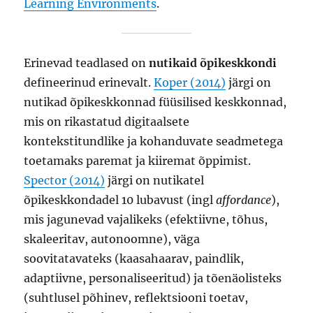
Learning Environments
.
Erinevad teadlased on
nutikaid õpikeskkondi
defineerinud erinevalt.
Koper (2014)
järgi on
nutikad õpikeskkonnad füüsilised keskkonnad,
mis on rikastatud digitaalsete
kontekstitundlike ja kohanduvate seadmetega
toetamaks paremat ja kiiremat õppimist.
Spector (2014)
järgi on nutikatel
õpikeskkondadel 10 lubavust (ingl
affordance
),
mis jagunevad vajalikeks (efektiivne, tõhus,
skaleeritav, autonoomne), väga
soovitatavateks (kaasahaarav, paindlik,
adaptiivne, personaliseeritud) ja tõenäolisteks
(suhtlusel põhinev, reflektsiooni toetav,