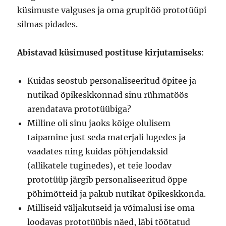
küsimuste valguses ja oma grupitöö prototüüpi
silmas pidades.
Abistavad küsimused postituse kirjutamiseks
:
Kuidas seostub personaliseeritud õpitee ja
nutikad õpikeskkonnad sinu rühmatöös
arendatava prototüübiga?
Milline oli sinu jaoks kõige olulisem
taipamine just seda materjali lugedes ja
vaadates ning kuidas põhjendaksid
(allikatele tuginedes), et teie loodav
prototüüp järgib personaliseeritud õppe
põhimõtteid ja pakub nutikat õpikeskkonda.
Milliseid väljakutseid ja võimalusi ise oma
loodavas prototüübis näed, läbi töötatud