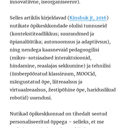
innovatiivne, iseorganiseeruv).
Selles artiklis kirjeldavad (
Kinshuk jt, 2016
)
nutikate õpikeskkondade olulisi tunnuseid
(kontekstiteadlikkus; suurandmed ja
õpianalüütika; autonoomsus ja adaptiivsus),
ning nendega kaasnevaid pedagoogilisi
(mikro-sotsiaalsed interaktsioonid,
hindamine, reaalajas sekkumine) ja tehnilisi
(ümberpööratud klassiruum, MOOCid,
mängustatud õpe, liitreaalsus ja
virtuaalreaalsus, žestipõhine õpe, hariduslikud
robotid) uuendusi.
Nutikad õpikeskkonnad on tihedalt seotud
personaliseeritud õppega – selleks, et me