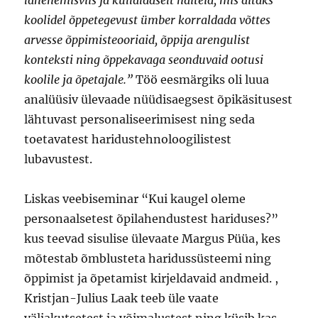
koolidel õppetegevust ümber korraldada võttes
arvesse õppimisteooriaid, õppija arengulist
konteksti ning õppekavaga seonduvaid ootusi
koolile ja õpetajale.”
Töö eesmärgiks oli luua
analüüsiv ülevaade nüüdisaegsest õpikäsitusest
lähtuvast personaliseerimisest ning seda
toetavatest haridustehnoloogilistest
lubavustest.
Liskas veebiseminar “Kui kaugel oleme
personaalsetest õpilahendustest hariduses?”
kus teevad sisulise ülevaate Margus Püüa, kes
mõtestab õmblusteta haridussüsteemi ning
õppimist ja õpetamist kirjeldavaid andmeid. ,
Kristjan-Julius Laak teeb üle vaate
väljakutsetest ja võimalustest ning küsib kas