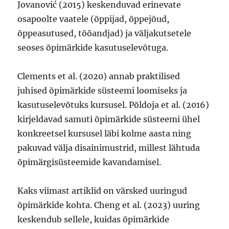
Jovanović (2015) keskenduvad erinevate
osapoolte vaatele (õppijad, õppejõud,
õppeasutused, tööandjad) ja väljakutsetele
seoses õpimärkide kasutuselevõtuga.
Clements et al. (2020) annab praktilised
juhised õpimärkide süsteemi loomiseks ja
kasutuselevõtuks kursusel. Põldoja et al. (2016)
kirjeldavad samuti õpimärkide süsteemi ühel
konkreetsel kursusel läbi kolme aasta ning
pakuvad välja disainimustrid, millest lähtuda
õpimärgisüsteemide kavandamisel.
Kaks viimast artiklid on värsked uuringud
õpimärkide kohta. Cheng et al. (2023) uuring
keskendub sellele, kuidas õpimärkide