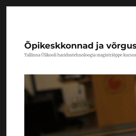
Õpikeskkonnad ja võrgu
Tallinna Ülikooli haridustehnoloogia magistriõppe kursu