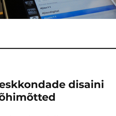
keskkondade disaini
põhimõtted