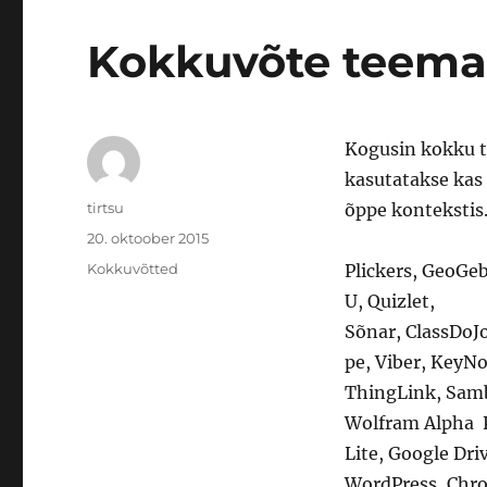
Kokkuvõte teemast
Kogusin kokku te
kasutatakse kas
Autor
tirtsu
õppe kontekstis
Postitatud
20. oktoober 2015
Rubriigid
Kokkuvõtted
Plickers, GeoGe
U, Quizlet,
Sõnar, ClassDoJo
pe, Viber, KeyNo
ThingLink, Sambl
Wolfram Alpha
Lite, Google Dri
WordPress, Chrom