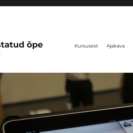
statud õpe
Kursusest
Ajakava
s