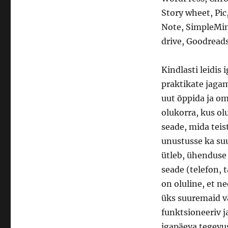
Story wheet, Pic
Note, SimpleMin
drive, Goodread
Kindlasti leidis
praktikate jaga
uut õppida ja om
olukorra, kus ol
seade, mida tei
unustusse ka suu
ütleb, ühenduse
seade (telefon, t
on oluline, et n
üks suuremaid vä
funktsioneeriv 
igapäeva tegevu