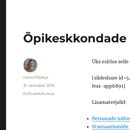
Õpikeskkondade 
Üks esitlus sell
Autor
Hans Põldoja
[slideshare id
Postitatud
31. oktoober 2015
lva1-app6891]
Rubriigid
Esitlused
,
Kursus
Lisamaterjalid:
Personade näite
Stsenaariumide 