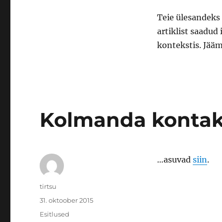
Teie ülesandeks 
artiklist saadud
kontekstis. Jää
Kolmanda kontak
…asuvad
siin
.
Autor
tirtsu
Postitatud
31. oktoober 2015
Rubriigid
Esitlused