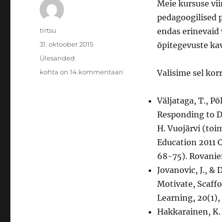
Meie kursuse vi
pedagoogilised p
Autor
tirtsu
endas erinevaid 
Postitatud
31. oktoober 2015
õpitegevuste ka
Rubriigid
Ülesanded
Viies
kohta on 14 kommentaari
Valisime sel kor
teema:
Õpikeskkondade
Väljataga, T., P
disaini
pedagoogilised
Responding to D
põhimõtted
H. Vuojärvi (toi
Education 2011 
68-75). Rovaniem
Jovanovic, J., &
Motivate, Scaff
Learning, 20(1),
Hakkarainen, K. 