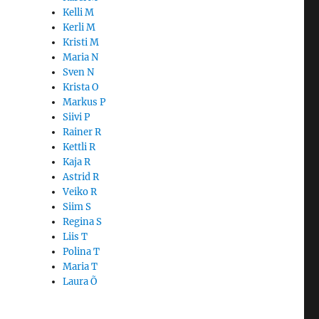
Kelli M
Kerli M
Kristi M
Maria N
Sven N
Krista O
Markus P
Siivi P
Rainer R
Kettli R
Kaja R
Astrid R
Veiko R
Siim S
Regina S
Liis T
Polina T
Maria T
Laura Õ