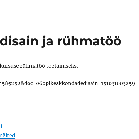
disain ja rühmatöö
e kursuse rühmatöö toetamiseks.
=54585252&doc=06opikeskkondadedisain-151031003259-
d
näited