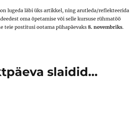
on lugeda läbi üks artikkel, ning arutleda/reflekteerida
 ideedest oma õpetamise või selle kursuse rühmatöö
me teie postitusi ootama pühapäevaks
8. novembriks
.
tpäeva slaidid…