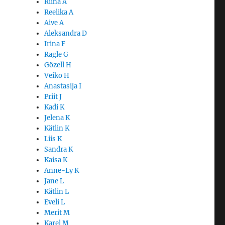
Riina A
Reelika A
Aive A
Aleksandra D
Irina F
Ragle G
Gözell H
Veiko H
Anastasija I
Priit J
Kadi K
Jelena K
Kätlin K
Liis K
Sandra K
Kaisa K
Anne-Ly K
Jane L
Kätlin L
Eveli L
Merit M
Karel M