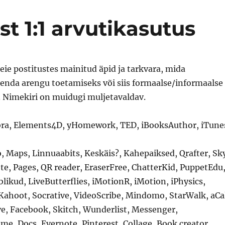
 1:1 arvutikasutus
ie postitustes mainitud äpid ja tarkvara, mida
 enda arengu toetamiseks või siis formaalse/informaalse
. Nimekiri on muidugi muljetavaldav.
bra, Elements4D, yHomework, TED, iBooksAuthor, iTune
, Maps, Linnuaabits, Keskäis?, Kahepaiksed, Qrafter, Sk
te, Pages, QR reader, EraserFree, ChatterKid, PuppetEdu
ikud, LiveButterflies, iMotionR, iMotion, iPhysics,
Kahoot, Socrative, VideoScribe, Mindomo, StarWalk, aCa
ve, Facebook, Skitch, Wunderlist, Messenger,
e, Docs, Evernote, Pinterest, Collage, Book creator,