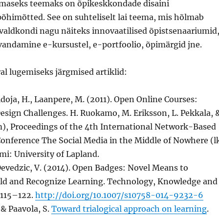
imaseks teemaks on õpikeskkondade disaini
õhimõtted. See on suhteliselt lai teema, mis hõlmab
valdkondi nagu näiteks innovaatilised õpistsenaariumid
vandamine e-kursustel, e-portfoolio, õpimärgid jne.
ral lugemiseks järgmised artiklid:
õldoja, H., Laanpere, M. (2011). Open Online Courses:
esign Challenges. H. Ruokamo, M. Eriksson, L. Pekkala, 
m), Proceedings of the 4th International Network-Based
Conference The Social Media in the Middle of Nowhere (l
i: University of Lapland.
 Devedzic, V. (2014). Open Badges: Novel Means to
old and Recognize Learning. Technology, Knowledge and
 115–122.
http://doi.org/10.1007/s10758-014-9232-6
& Paavola, S.
Toward trialogical approach on learning
.