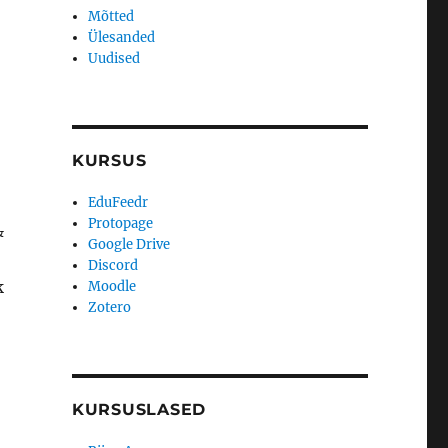
Mõtted
Ülesanded
Uudised
,
KURSUS
EduFeedr
Protopage
&
Google Drive
Discord
k
Moodle
Zotero
KURSUSLASED