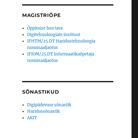
MAGISTRIÕPE
Õppimise hea tava
Digitehnoloogiate instituut
IFHTM/25.DT Haridustehnoloogia
nominaaljaotus
IFIOM/25.DT Informaatikaõpetaja
nominaaljaotus
SÕNASTIKUD
Digipädevuse sõnastik
Haridussõnastik
AKIT