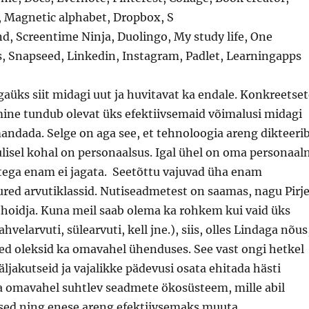
, Magnetic alphabet, Dropbox, S
d, Screentime Ninja, Duolingo, My study life, One
s, Snapseed, Linkedin, Instagram, Padlet, Learningapps
 igaüks siit midagi uut ja huvitavat ka endale. Konkreetse
mine tundub olevat üks efektiivsemaid võimalusi midagi
andada. Selge on aga see, et tehnoloogia areng dikteeri
ulisel kohal on personaalsus. Igal ühel on oma personaal
stega enam ei jagata. Seetõttu vajuvad üha enam
red arvutiklassid. Nutiseadmetest on saamas, nagu Pirj
 hoidja. Kuna meil saab olema ka rohkem kui vaid üks
ahvelarvuti, sülearvuti, kell jne.), siis, olles Lindaga nõus
eed oleksid ka omavahel ühenduses. See vast ongi hetkel
ljakutseid ja vajalikke pädevusi osata ehitada hästi
ja omavahel suhtlev seadmete ökosüsteem, mille abil
sed ning enese areng efektiivsemaks muuta.