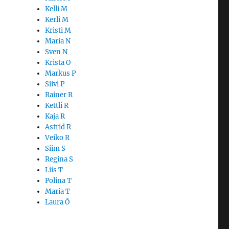
Kelli M
Kerli M
Kristi M
Maria N
Sven N
Krista O
Markus P
Siivi P
Rainer R
Kettli R
Kaja R
Astrid R
Veiko R
Siim S
Regina S
Liis T
Polina T
Maria T
Laura Õ