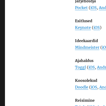
Järjehoidja
Pocket
(
iOS
,
And
Esitlused
Keynote
(
iOS
)
Ideekaardid
Mindmeister
(
i
Ajahaldus
Toggl
(
iOS
,
Andr
Koosolekud
Doodle
(
iOS
,
And
Reisimine