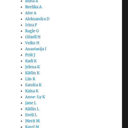
Riina A
Reelika A
Aive A
Aleksandra D
Irina F
Ragle G
Gözell H
Veiko H
Anastasija I
Priit J
Kadi K
Jelena K
Kätlin K
Liis K
Sandra K
Kaisa K
Anne-Ly K
Jane L
Kätlin L
Eveli L
Merit M
Karel M