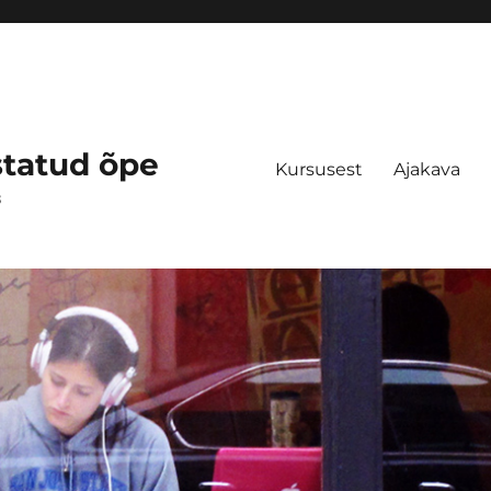
statud õpe
Kursusest
Ajakava
s