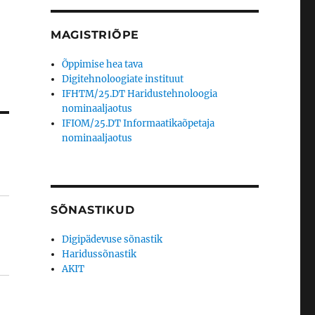
MAGISTRIÕPE
Õppimise hea tava
Digitehnoloogiate instituut
IFHTM/25.DT Haridustehnoloogia
nominaaljaotus
IFIOM/25.DT Informaatikaõpetaja
nominaaljaotus
SÕNASTIKUD
Digipädevuse sõnastik
Haridussõnastik
AKIT