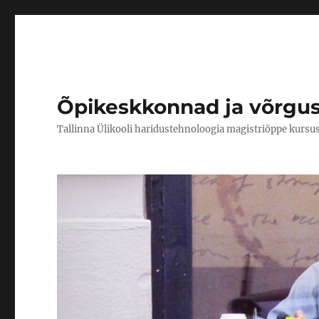
Õpikeskkonnad ja võrgu
Tallinna Ülikooli haridustehnoloogia magistriõppe kursu