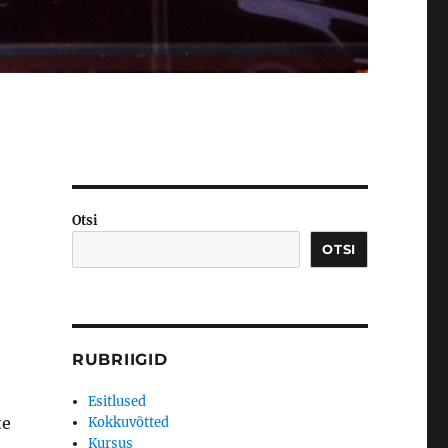
Otsi
OTSI
RUBRIIGID
Esitlused
te
Kokkuvõtted
Kursus