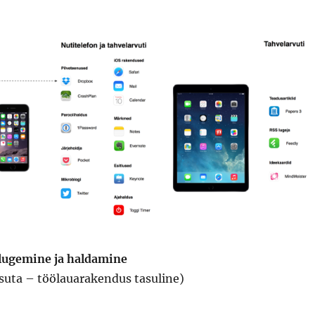
 lugemine ja haldamine
asuta – töölauarakendus tasuline)