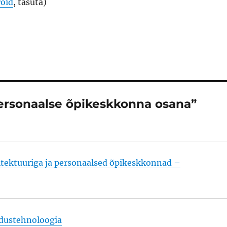
oid
, tasuta)
ersonaalse õpikeskkonna osana”
itektuuriga ja personaalsed õpikeskkonnad –
dustehnoloogia