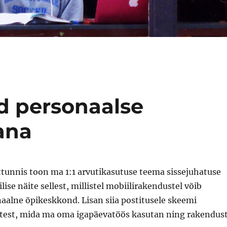
d personaalse
ana
tunnis toon ma 1:1 arvutikasutuse teema sissejuhatuse
lise näite sellest, millistel mobiilirakendustel võib
aalne õpikeskkond. Lisan siia postitusele skeemi
test, mida ma oma igapäevatöös kasutan ning rakendus