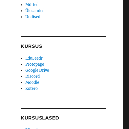
Mõtted
Ülesanded
Uudised
KURSUS
EduFeedr
Protopage
Google Drive
Discord
Moodle
Zotero
KURSUSLASED