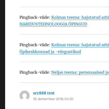
Pingback-viide:
Kolmas teema: hajutatud arh
HARIDUSTEHNOLOOGIA ÕPINGUD
Pingback-viide:
Kolmas teema: hajutatud arh
Õpikeskkonnad ja -võrgustikud
Pingback-viide:
Neljas teema: personaalsed 
scr888 test
ütleb:
18. detsember 2018, 04:20