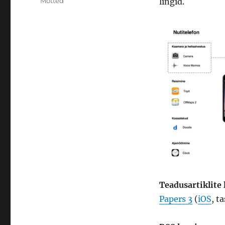
Rubriigid
Mõtted
lingid.
Teadusartiklite
Papers 3
(
iOS
, t