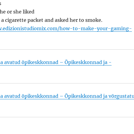
s
he or she liked
 cigarette packet and asked her to smoke.
www.edizionistudiomix.com/how-to-make-your-gaming-
ja avatud õpikeskkonnad – Õpikeskkonnad ja -
ja avatud õpikeskkonnad – Õpikeskkonnad ja võrgustat