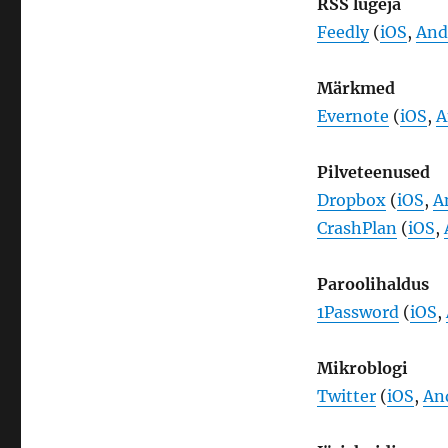
RSS lugeja
Feedly
(
iOS
,
And
Märkmed
Evernote
(
iOS
,
A
Pilveteenused
Dropbox
(
iOS
,
A
CrashPlan
(
iOS
,
Paroolihaldus
1Password
(
iOS
,
Mikroblogi
Twitter
(
iOS
,
An