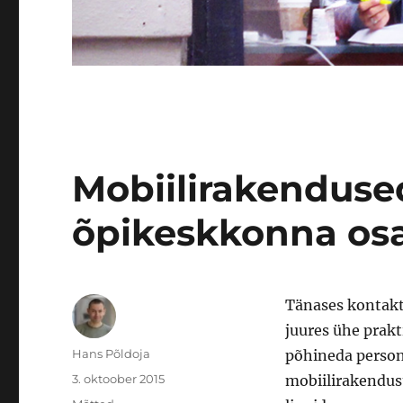
Mobiilirakenduse
õpikeskkonna os
Tänases kontakt
juures ühe prakti
Autor
Hans Põldoja
põhineda person
Postitatud
3. oktoober 2015
mobiilirakendus