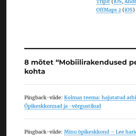
TripIt
(
iOS
,
Andr
OffMaps 2
(
iOS
)
8 mõtet “Mobiilirakendused p
kohta
Pingback-viide:
Kolmas teema: hajutatud arh
Õpikeskkonnad ja -võrgustikud
Pingback-viide:
Minu õpikeskkond – Lee hari