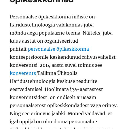
Personaalse õpikeskkonna mõiste on
haridustehnoloogia valdkonnas juba
mõnda aega populaarne teema. Näiteks, juba
kuus aastat on organiseeritud
puhtalt
personaalse õpikeskkonna
kontseptsioonile keskendunud rahvusvahelist
konverentsi. 2014 aasta suvel toimus see
konverents
Tallinna Ülikoolis
Haridustehnoloogia keskuse teadurite
eestvedamisel. Hoolimata iga-aastastest
konverentsidest, on endiselt arusaam
personaalsetest õpikeskkondadest väga erinev.
Ning see erinevus jääbki. Mõned väidavad, et
igal õppijal on olnud oma personaalne