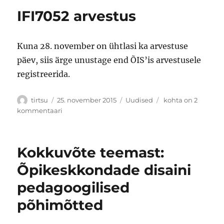
IFI7052 arvestus
Kuna 28. november on ühtlasi ka arvestuse
päev, siis ärge unustage end ÕIS’is arvestusele
registreerida.
Autor
Postitatud
Rubriigid
IFI7052
tirtsu
25. november 2015
Uudised
kohta on 2
arvestus
kommentaari
Kokkuvõte teemast:
Õpikeskkondade disaini
pedagoogilised
põhimõtted