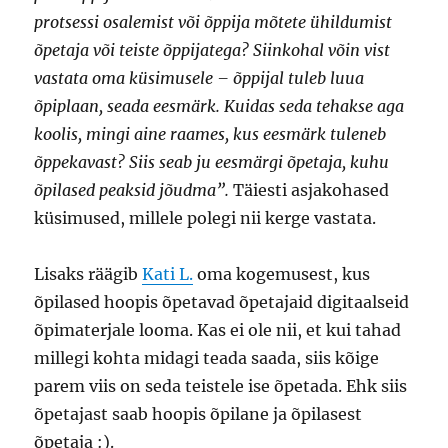
protsessi osalemist või õppija mõtete ühildumist
õpetaja või teiste õppijatega? Siinkohal võin vist
vastata oma küsimusele – õppijal tuleb luua
õpiplaan, seada eesmärk. Kuidas seda tehakse aga
koolis, mingi aine raames, kus eesmärk tuleneb
õppekavast? Siis seab ju eesmärgi õpetaja, kuhu
õpilased peaksid jõudma”.
Täiesti asjakohased
küsimused, millele polegi nii kerge vastata.
Lisaks räägib
Kati L.
oma kogemusest, kus
õpilased hoopis õpetavad õpetajaid digitaalseid
õpimaterjale looma. Kas ei ole nii, et kui tahad
millegi kohta midagi teada saada, siis kõige
parem viis on seda teistele ise õpetada. Ehk siis
õpetajast saab hoopis õpilane ja õpilasest
õpetaja :).