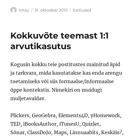
Autor
Postitatud
Rubriigid
tirtsu
31. oktoober 2015
Esitlused
Kokkuvõte teemast 1:1
arvutikasutus
Kogusin kokku teie postitustes mainitud äpid
ja tarkvara, mida kasutatakse kas enda arengu
toetamiseks või siis formaalse/informaalse
õppe kontekstis. Nimekiri on muidugi
muljetavaldav.
Plickers, GeoGebra, Elements4D, yHomework,
TED, iBooksAuthor, iTunesU, Quizlet,
Sõnar, ClassDoJo, Maps, Linnuaabits, Keskäis?,