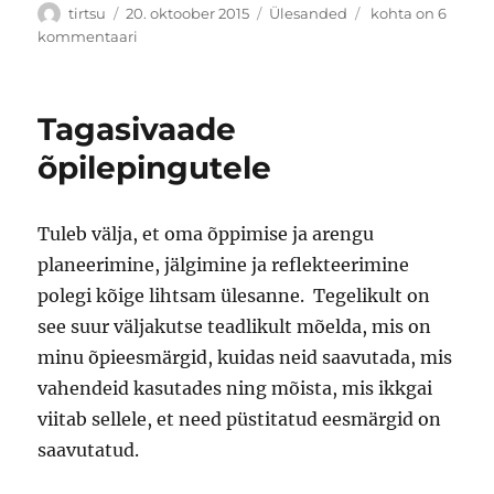
Autor
Postitatud
Rubriigid
Kuna
tirtsu
20. oktoober 2015
Ülesanded
kohta on 6
me
kommentaari
oleme
…
Tagasivaade
õpilepingutele
Tuleb välja, et oma õppimise ja arengu
planeerimine, jälgimine ja reflekteerimine
polegi kõige lihtsam ülesanne. Tegelikult on
see suur väljakutse teadlikult mõelda, mis on
minu õpieesmärgid, kuidas neid saavutada, mis
vahendeid kasutades ning mõista, mis ikkgai
viitab sellele, et need püstitatud eesmärgid on
saavutatud.