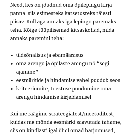
Need, kes on jõudnud oma õpilepingu kirja
panna, siis esimesteks katsetusteks täiesti
piisav. Küll aga annaks iga lepingu paremaks
teha. Kõige tüüpilisemad kitsaskohad, mida
annaks paremini teha:
üldsõnalisus ja ebamäärasus
oma arengu ja õpilaste arengu nö “segi
ajamine”
eesmärkide ja hindamise vahel puudub seos
kriteeriumite, tõestuse puudumine oma
arengu hindamise kirjeldamisel
Kui me räägime strateegiatest/meetoditest,
kuidas me mõnda eesmärki saavutada tahame,
siis on kindlasti igal ühel omad harjumused,