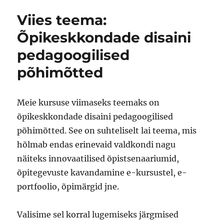
pedagoogilise
Viies teema:
põhimõtted
Õpikeskkondade disaini
pedagoogilised
põhimõtted
Meie kursuse viimaseks teemaks on
õpikeskkondade disaini pedagoogilised
põhimõtted. See on suhteliselt lai teema, mis
hõlmab endas erinevaid valdkondi nagu
näiteks innovaatilised õpistsenaariumid,
õpitegevuste kavandamine e-kursustel, e-
portfoolio, õpimärgid jne.
Valisime sel korral lugemiseks järgmised