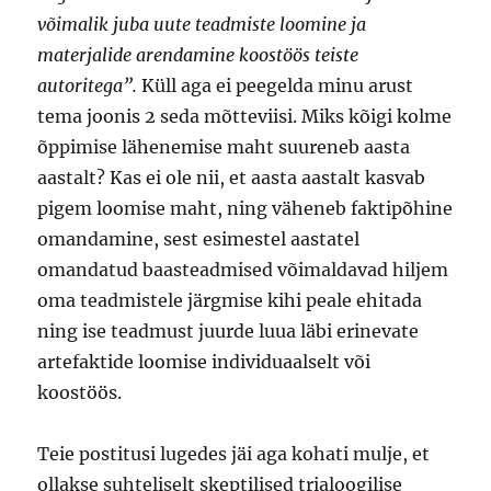
võimalik juba uute teadmiste loomine ja
materjalide arendamine koostöös teiste
autoritega”.
Küll aga ei peegelda minu arust
tema joonis 2 seda mõtteviisi. Miks kõigi kolme
õppimise lähenemise maht suureneb aasta
aastalt? Kas ei ole nii, et aasta aastalt kasvab
pigem loomise maht, ning väheneb faktipõhine
omandamine, sest esimestel aastatel
omandatud baasteadmised võimaldavad hiljem
oma teadmistele järgmise kihi peale ehitada
ning ise teadmust juurde luua läbi erinevate
artefaktide loomise individuaalselt või
koostöös.
Teie postitusi lugedes jäi aga kohati mulje, et
ollakse suhteliselt skeptilised trialoogilise