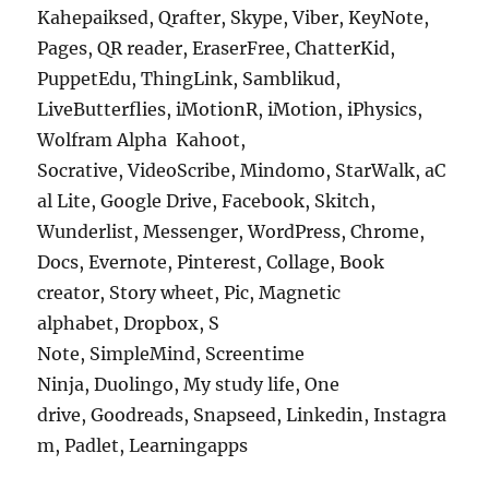
Kahepaiksed, Qrafter, Skype, Viber, KeyNote,
Pages, QR reader, EraserFree, ChatterKid,
PuppetEdu, ThingLink, Samblikud,
LiveButterflies, iMotionR, iMotion, iPhysics,
Wolfram Alpha
Kahoot,
Socrative, VideoScribe, Mindomo, StarWalk, aC
al Lite, Google Drive, Facebook, Skitch,
Wunderlist, Messenger, WordPress, Chrome,
Docs, Evernote, Pinterest, Collage, Book
creator, Story wheet, Pic, Magnetic
alphabet, Dropbox, S
Note, SimpleMind, Screentime
Ninja, Duolingo, My study life, One
drive, Goodreads, Snapseed, Linkedin, Instagra
m, Padlet, Learningapps