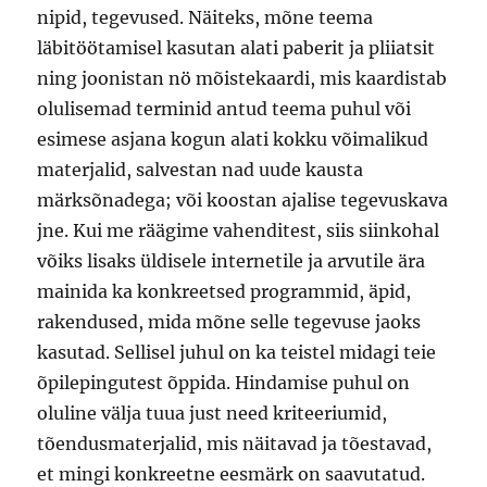
nipid, tegevused. Näiteks, mõne teema
läbitöötamisel kasutan alati paberit ja pliiatsit
ning joonistan nö mõistekaardi, mis kaardistab
olulisemad terminid antud teema puhul või
esimese asjana kogun alati kokku võimalikud
materjalid, salvestan nad uude kausta
märksõnadega; või koostan ajalise tegevuskava
jne. Kui me räägime vahenditest, siis siinkohal
võiks lisaks üldisele internetile ja arvutile ära
mainida ka konkreetsed programmid, äpid,
rakendused, mida mõne selle tegevuse jaoks
kasutad. Sellisel juhul on ka teistel midagi teie
õpilepingutest õppida. Hindamise puhul on
oluline välja tuua just need kriteeriumid,
tõendusmaterjalid, mis näitavad ja tõestavad,
et mingi konkreetne eesmärk on saavutatud.