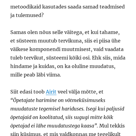
metoodikaid kasutades saada samad teadmised
ja tulemused?
Samas olen nõus selle väitega, et kui tahame,
et süsteem muutub tervikuna, siis ei piisa ühe
väikese komponendi muutmisest, vaid vaadata
tuleb tervikut, süsteemi kõiki osi. Ehk siis, mida
hindame ja kuidas, on ka oluline muudatus,
mille peab läbi viima.
Siit edasi toob
Airit
veel välja mõtte, et
“Õpetajate harimine on võtmeküsimuseks
muudatuste tegemisel hariduses. Isegi kui paljusid
õpetajaid on koolitatud, siis sugugi mitte kõik
õpetajad ei lähe muudatustega kaasa”.
Mul tekkis
siin küsimus, et mis valdkonnas me tegelikult