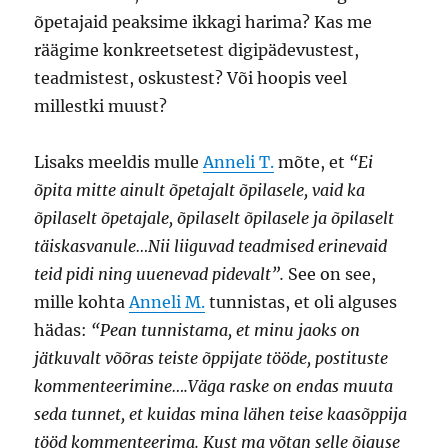
õpetajaid peaksime ikkagi harima? Kas me
räägime konkreetsetest digipädevustest,
teadmistest, oskustest? Või hoopis veel
millestki muust?
Lisaks meeldis mulle
Anneli T.
mõte, et
“Ei
õpita mitte ainult õpetajalt õpilasele, vaid ka
õpilaselt õpetajale, õpilaselt õpilasele ja õpilaselt
täiskasvanule…Nii liiguvad teadmised erinevaid
teid pidi ning uuenevad pidevalt”.
See on see,
mille kohta
Anneli M.
tunnistas, et oli alguses
hädas:
“Pean tunnistama, et minu jaoks on
jätkuvalt võõras teiste õppijate tööde, postituste
kommenteerimine….Väga raske on endas muuta
seda tunnet, et kuidas mina lähen teise kaasõppija
tööd kommenteerima. Kust ma võtan selle õiguse