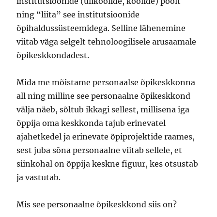
institutsioonide (ülikoolide, koolide) poolt
ning “liita” see institutsioonide
õpihaldussüsteemidega. Selline lähenemine
viitab väga selgelt tehnoloogilisele arusaamale
õpikeskkondadest.
Mida me mõistame personaalse õpikeskkonna
all ning milline see personaalne õpikeskkond
välja näeb, sõltub ikkagi sellest, millisena iga
õppija oma keskkonda tajub erinevatel
ajahetkedel ja erinevate õpiprojektide raames,
sest juba sõna personaalne viitab sellele, et
siinkohal on õppija keskne figuur, kes otsustab
ja vastutab.
Mis see personaalne õpikeskkond siis on?