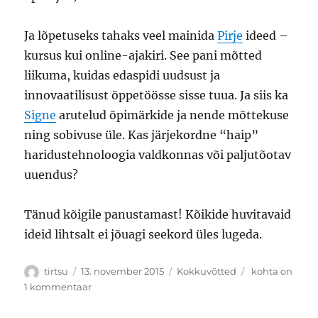
Ja lõpetuseks tahaks veel mainida
Pirje
ideed –
kursus kui online-ajakiri. See pani mõtted
liikuma, kuidas edaspidi uudsust ja
innovaatilisust õppetöösse sisse tuua. Ja siis ka
Signe
arutelud õpimärkide ja nende mõttekuse
ning sobivuse üle. Kas järjekordne “haip”
haridustehnoloogia valdkonnas või paljutõotav
uuendus?
Tänud kõigile panustamast! Kõikide huvitavaid
ideid lihtsalt ei jõuagi seekord üles lugeda.
Autor
Postitatud
Rubriigid
Kokkuvõte
tirtsu
13. november 2015
Kokkuvõtted
kohta on
teemast:
1 kommentaar
Õpikeskkonda
disaini