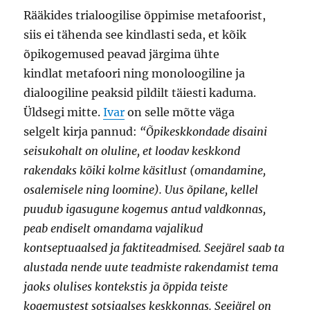
Rääkides trialoogilise õppimise metafoorist,
siis ei tähenda see kindlasti seda, et kõik
õpikogemused peavad järgima ühte
kindlat metafoori ning monoloogiline ja
dialoogiline peaksid pildilt täiesti kaduma.
Üldsegi mitte.
Ivar
on selle mõtte väga
selgelt kirja pannud:
“Õpikeskkondade disaini
seisukohalt on oluline, et loodav keskkond
rakendaks kõiki kolme käsitlust (omandamine,
osalemisele ning loomine). Uus õpilane, kellel
puudub igasugune kogemus antud valdkonnas,
peab endiselt omandama vajalikud
kontseptuaalsed ja faktiteadmised. Seejärel saab ta
alustada nende uute teadmiste rakendamist tema
jaoks olulises kontekstis ja õppida teiste
kogemustest sotsiaalses keskkonnas. Seejärel on