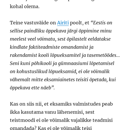
kohal olema.
Teine vastuväide on
Airiti
poolt, et
“Eestis on
sellise paindliku õppekava järgi õppimine minu
meelest veel võimatu, sest õpilastelt eeldatakse
kindlate faktiteadmiste omandamist ja
rakendamist kooli lõpueksamitel ja tasemetöödes…
Seni kuni põhikooli ja gümnaasiumi lõpetamisel
on kohustuslikud lõpueksamid, ei ole võimalik
vähemalt mitte eksamiainetes teisiti õpetada, kui
õppekava ette näeb”.
Kas on siis nii, et eksamiks valmistudes peab
ikka kasutama vanu lähenemisi, sest
teistmoodi ei ole võimalik vajalikke teadmisi
omandada? Kas ei ole võimalik teisi