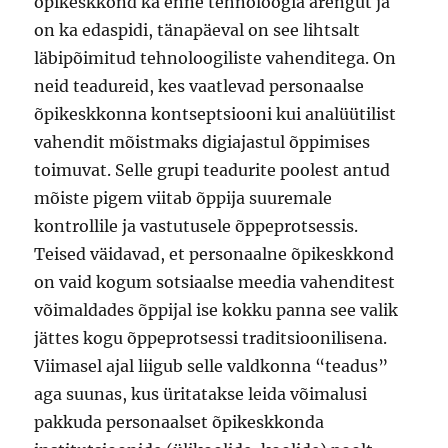
õpikeskkond ka enne tehnoloogia arengut ja
on ka edaspidi, tänapäeval on see lihtsalt
läbipõimitud tehnoloogiliste vahenditega. On
neid teadureid, kes vaatlevad personaalse
õpikeskkonna kontseptsiooni kui analüütilist
vahendit mõistmaks digiajastul õppimises
toimuvat. Selle grupi teadurite poolest antud
mõiste pigem viitab õppija suuremale
kontrollile ja vastutusele õppeprotsessis.
Teised väidavad, et personaalne õpikeskkond
on vaid kogum sotsiaalse meedia vahenditest
võimaldades õppijal ise kokku panna see valik
jättes kogu õppeprotsessi traditsioonilisena.
Viimasel ajal liigub selle valdkonna “teadus”
aga suunas, kus üritatakse leida võimalusi
pakkuda personaalset õpikeskkonda