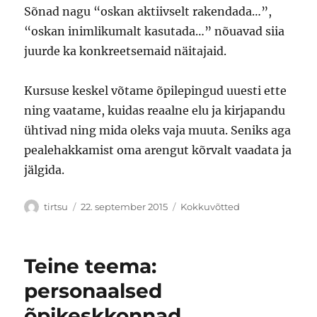
Sõnad nagu “oskan aktiivselt rakendada…”,
“oskan inimlikumalt kasutada…” nõuavad siia
juurde ka konkreetsemaid näitajaid.
Kursuse keskel võtame õpilepingud uuesti ette
ning vaatame, kuidas reaalne elu ja kirjapandu
ühtivad ning mida oleks vaja muuta. Seniks aga
pealehakkamist oma arengut kõrvalt vaadata ja
jälgida.
Autor
Postitatud
Rubriigid
tirtsu
22. september 2015
Kokkuvõtted
Teine teema:
personaalsed
õpikeskkonnad