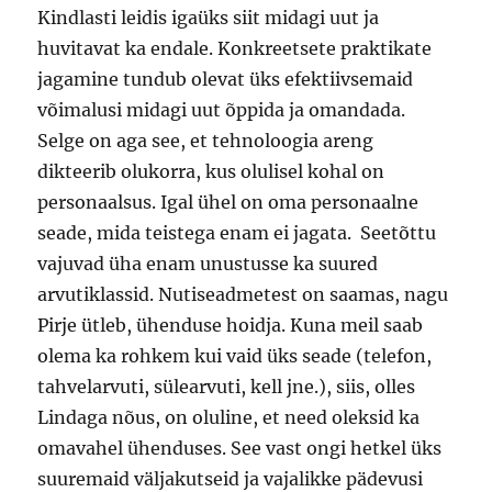
Kindlasti leidis igaüks siit midagi uut ja
huvitavat ka endale. Konkreetsete praktikate
jagamine tundub olevat üks efektiivsemaid
võimalusi midagi uut õppida ja omandada.
Selge on aga see, et tehnoloogia areng
dikteerib olukorra, kus olulisel kohal on
personaalsus. Igal ühel on oma personaalne
seade, mida teistega enam ei jagata. Seetõttu
vajuvad üha enam unustusse ka suured
arvutiklassid. Nutiseadmetest on saamas, nagu
Pirje ütleb, ühenduse hoidja. Kuna meil saab
olema ka rohkem kui vaid üks seade (telefon,
tahvelarvuti, sülearvuti, kell jne.), siis, olles
Lindaga nõus, on oluline, et need oleksid ka
omavahel ühenduses. See vast ongi hetkel üks
suuremaid väljakutseid ja vajalikke pädevusi