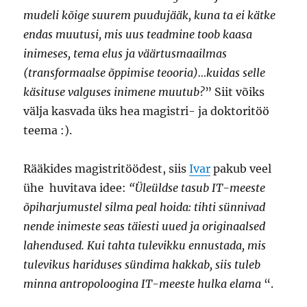
mudeli kõige suurem puudujääk, kuna ta ei kätke
endas muutusi, mis uus teadmine toob kaasa
inimeses, tema elus ja väärtusmaailmas
(transformaalse õppimise teooria)…kuidas selle
käsituse valguses inimene muutub?
” Siit võiks
välja kasvada üks hea magistri- ja doktoritöö
teema :).
Rääkides magistritöödest, siis
Ivar
pakub veel
ühe huvitava idee:
“Üleüldse tasub IT-meeste
õpiharjumustel silma peal hoida: tihti sünnivad
nende inimeste seas täiesti uued ja originaalsed
lahendused. Kui tahta tulevikku ennustada, mis
tulevikus hariduses sündima hakkab, siis tuleb
minna antropoloogina IT-meeste hulka elama
“.