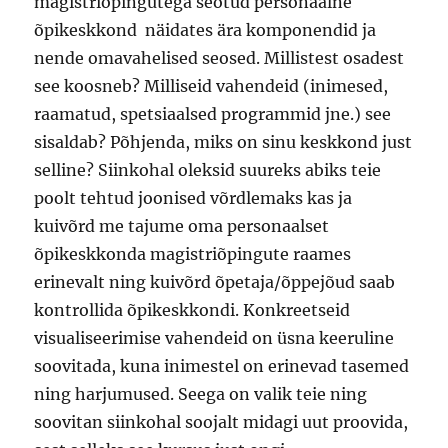
magistriõpingutega seotud personaalne
õpikeskkond näidates ära komponendid ja
nende omavahelised seosed. Millistest osadest
see koosneb? Milliseid vahendeid (inimesed,
raamatud, spetsiaalsed programmid jne.) see
sisaldab? Põhjenda, miks on sinu keskkond just
selline? Siinkohal oleksid suureks abiks teie
poolt tehtud joonised võrdlemaks kas ja
kuivõrd me tajume oma personaalset
õpikeskkonda magistriõpingute raames
erinevalt ning kuivõrd õpetaja/õppejõud saab
kontrollida õpikeskkondi. Konkreetseid
visualiseerimise vahendeid on üsna keeruline
soovitada, kuna inimestel on erinevad tasemed
ning harjumused. Seega on valik teie ning
soovitan siinkohal soojalt midagi uut proovida,