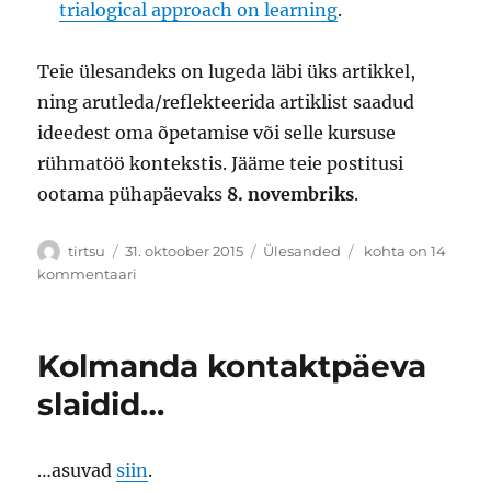
trialogical approach on learning
.
Teie ülesandeks on lugeda läbi üks artikkel,
ning arutleda/reflekteerida artiklist saadud
ideedest oma õpetamise või selle kursuse
rühmatöö kontekstis. Jääme teie postitusi
ootama pühapäevaks
8. novembriks
.
Autor
Postitatud
Rubriigid
Viies
tirtsu
31. oktoober 2015
Ülesanded
kohta on 14
teema:
kommentaari
Õpikeskkondade
disaini
pedagoogilised
Kolmanda kontaktpäeva
põhimõtted
slaidid…
…asuvad
siin
.