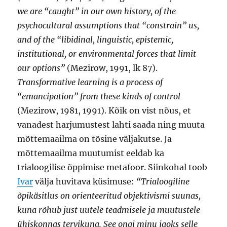
we are “caught” in our own history, of the
psychocultural assumptions that “constrain” us,
and of the “libidinal, linguistic, epistemic,
institutional, or environmental forces that limit
our options”
(Mezirow, 1991, lk 87).
Transformative learning is a process of
“emancipation” from these kinds of control
(Mezirow, 1981, 1991). Kõik on vist nõus, et
vanadest harjumustest lahti saada ning muuta
mõttemaailma on tõsine väljakutse. Ja
mõttemaailma muutumist eeldab ka
trialoogilise õppimise metafoor. Siinkohal toob
Ivar
välja huvitava küsimuse:
“Trialoogiline
õpikäsitlus on orienteeritud objektivismi suunas,
kuna rõhub just uutele teadmisele ja muutustele
ühiskonnas tervikuna. See ongi minu jaoks selle