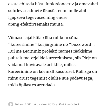
osata ehitada hästi funktsioneeriv ja omavahel
suhtlev seadmete ökosüsteem, mille abil
igapäeva tegevused ning enese
areng efektiivsemaks muuta.
Viimasel ajal kõlab üha rohkem sõna
“kureerimine” kui järgmine nö “buzz word”.
Kui me Learnmix projekti raames rääkisime
puhtalt materjalide kureerimisest, siis Pirje on
viidanud huvitavale artiklile, milles
kureerimine on laiemalt kasutusel. Küll aga on
minu arust tegemist olulise uue pädevusega,
mida õpilastes arendada.
Autor
Postitatud
Rubriigid
tirtsu
20. oktoober 2015
Kokkuvõtted