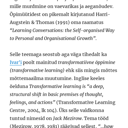
mille murdmine on vaevarikas ja aeganõudev.
Õpimüütidest on pikemalt kirjutanud Harri-
Augstein & Thomas (1991) oma raamatus
“Learning Conversations: the Self-organised Way
to Personal and Organisational Growth”
.
Selle teemaga seostub aga väga tihedalt ka
Ivar’i
poolt mainitud
transformatiivne õppimine
(transformative learning)
ehk siis mingis mõttes
mõttemaailma muutumine. Inglise keeles
öelduna
Transformative learning is “a deep,
structural shift in basic premises of thought,
feelings, and actions”
(Transformative Learning
Centre, 2004, lk 104). Üks selle valdkonna
tuntud nimesid on
Jack Mezirow
. Tema tööd
(Mezirow, 1978, 1981) räägivad sellest,
“…how