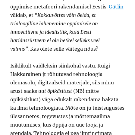
õppimise metafoori rakendamisel Eestis.
Gätlin
väidab, et
“Kokkuvõttes võin öelda, et
trialoogiline lähenemine õppimisele on
innovatiivne ja idealistlik, kuid Eesti
haridussüsteem ei ole hetkel selleks veel
valmis”.
Kas olete selle väitega nõus?
Isiklikult vaidleksin siinkohal vastu. Kuigi
Hakkarainen jt rõhutavad tehnoloogia
olemasolu, digitaalseid materjale, siis minu
arust saaks
uut õpikäsitust
(NB! mitte
õpikäsitlust) väga edukalt rakendama hakata
ka ilma tehnoloogiata. Mõte on ju teistsugustes
ülesannetes, tegevustes ja mõttemaailma
muutumises, kus õppija on uue looja ja
arendaja. Tehnoloogia ei pea ilmtingimata