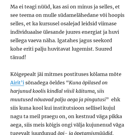
Ma ei teagi nüüd, kas asi on minus ja selles, et
see teema on mulle südamelähedane või hoopis
selles, et ka kursusel osalejad leidsid viimase
individuaalse ülesande juures energiat ja huvi
sellega vaeva näha. Igatahes jagus seekord
kohe eriti palju huvitavat lugemist. Suured
tänud!
Kõigepealt jäi mitmes postituses kõlama mõte
Airit’i
sõnadega öeldes “
Kuna õpilased on
harjunud koolis kindlal viisil käituma, siis
muutused nõuavad palju aega ja pingutusi
” ehk
siis kuna kool kui institutsioon sellisel kujul
nagu ta meil praegu on, on kestnud väga pikka
aega, siis meis kõigis ongi välja kujunenud väga
tugevalt juurdunud
õpi- ja õpetamismüüdid
,