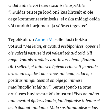
viidata ühele või teisele sisulisele aspektile
“.
Kuidas teistega lood on? kas lihtsalt ei ole
aega kommenteerimiseks, ei oska midagi öelda
või tundub harjumatu ja võõras tegevus?
Tegelikult on
Anneli M.
selle ilusti kokku
võtnud
“Ma leian, et avatud veebipõhises
õppes ei
ole valesid vastuseid või valesti tehtud töid. Nii
nagu
kontakttundides arutlustes oleme jõudnud
tihti selleni, et inimesed õpivad erinevalt ja nende
arusaam asjadest on erinev, nii leian, et ka iga
postitus mingil teemal on õige ja inimese
maailmapildist lähtuv“.
Samas jõuab ta oma
arutluses huvitavate küsimusteni
“kas on mõtet
luua avatud õpikeskkonda, kui õppimise tulemusel
peab õppijat hindama. Mida siis hinnatakse – kas