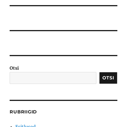
Otsi
OTSI
RUBRIIGID
Esitlused