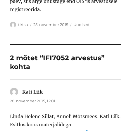
päev, siis ärge unustage end ÕIS’is arvestusele
registreerida.
Autor
Postitatud
Rubriigid
tirtsu
25. november 2015
Uudised
2 mõtet “IFI7052 arvestus”
kohta
Kati Liik
ütleb:
28. november 2015, 12:01
Linda Helene Sillat, Anneli Mõtsmees, Kati Liik.
Esitlus koos materjalidega: