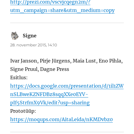
http://prezi.com/vscvjcqegn2m/?
utm_campaign=share&utm_medium=copy
Signe
ütleb:
28. november 2015, 14:10
Ivar Janson, Pirje Jürgens, Maia Lust, Eno Pihla,
Signe Pruul, Dagne Press
Esitlus:
https://docs.google.com/presentation/d/1il1ZW
nSLBweKZNFDBz8sqqXXe0EYV-
pIf5StrfmX9Vk/edit?usp=sharing
Prototüüp:
https://moqups.com/AitaLeida/nKMDvbz0