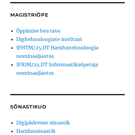
MAGISTRIÕPE
Õppimise hea tava
Digitehnoloogiate instituut
IFHTM/25.DT Haridustehnoloogia
nominaaljaotus
IFIOM/25.DT Informaatikaõpetaja
nominaaljaotus
SÕNASTIKUD
Digipädevuse sõnastik
Haridussõnastik