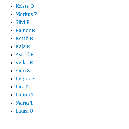
Krista O
Markus P
Siivi P
Rainer R
Kettli R
Kaja R
Astrid R
Veiko R
Siim S
Regina S
Liis T
Polina T
Maria T
Laura Õ