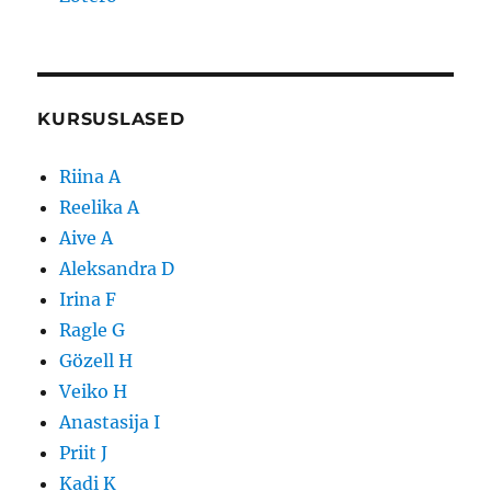
KURSUSLASED
Riina A
Reelika A
Aive A
Aleksandra D
Irina F
Ragle G
Gözell H
Veiko H
Anastasija I
Priit J
Kadi K