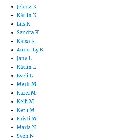
Jelena K
Kätlin K
Liis K
Sandra K
Kaisa K
Anne-Ly K
Jane L
Kätlin L
Eveli L
Merit M
Karel M
Kelli M
Kerli M
Kristi M
Maria N
Sven N