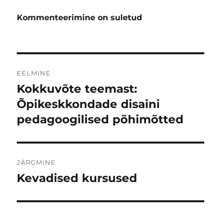
Kommenteerimine on suletud
Navigeerimine
EELMINE
Kokkuvõte teemast:
Eelmine
postitus:
Õpikeskkondade disaini
pedagoogilised põhimõtted
JÄRGMINE
Kevadised kursused
Järgmine
postitus: