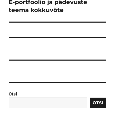
E-portfoolio ja pädevuste
Järgmine
postitus:
teema kokkuvõte
Otsi
OTSI