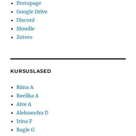
Protopage
Google Drive
Discord
Moodle
Zotero
KURSUSLASED
Riina A
Reelika A
Aive A
Aleksandra D
Irina F
Ragle G