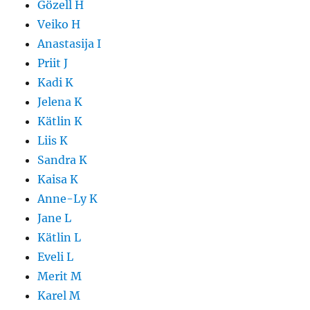
Gözell H
Veiko H
Anastasija I
Priit J
Kadi K
Jelena K
Kätlin K
Liis K
Sandra K
Kaisa K
Anne-Ly K
Jane L
Kätlin L
Eveli L
Merit M
Karel M