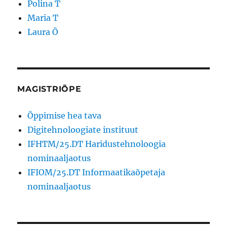
Polina T
Maria T
Laura Õ
MAGISTRIÕPE
Õppimise hea tava
Digitehnoloogiate instituut
IFHTM/25.DT Haridustehnoloogia
nominaaljaotus
IFIOM/25.DT Informaatikaõpetaja
nominaaljaotus