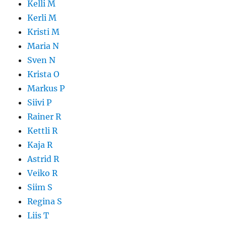
Kelli M
Kerli M
Kristi M
Maria N
Sven N
Krista O
Markus P
Siivi P
Rainer R
Kettli R
Kaja R
Astrid R
Veiko R
Siim S
Regina S
Liis T