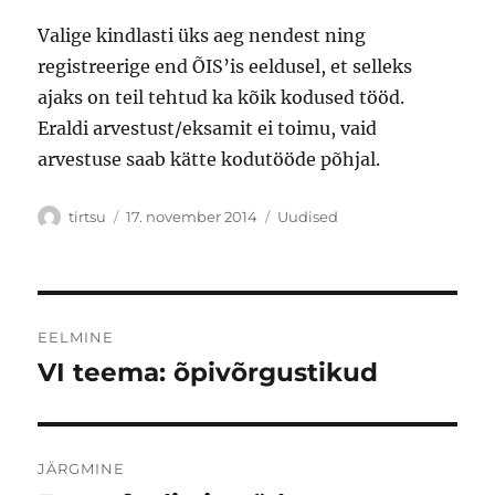
Valige kindlasti üks aeg nendest ning
registreerige end ÕIS’is eeldusel, et selleks
ajaks on teil tehtud ka kõik kodused tööd.
Eraldi arvestust/eksamit ei toimu, vaid
arvestuse saab kätte kodutööde põhjal.
Autor
Postitatud
Rubriigid
tirtsu
17. november 2014
Uudised
Navigeerimine
EELMINE
VI teema: õpivõrgustikud
Eelmine
postitus:
JÄRGMINE