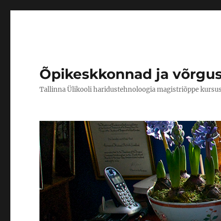
Õpikeskkonnad ja võrgu
Tallinna Ülikooli haridustehnoloogia magistriõppe kursu