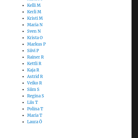
Kelli M
Kerli M
Kristi M
Maria N
Sven N
Krista O
Markus P
Siivi P
Rainer R
Kettli R
Kaja R
Astrid R
Veiko R
Siim S
Regina S
Liis T
Polina T
Maria T
Laura Õ