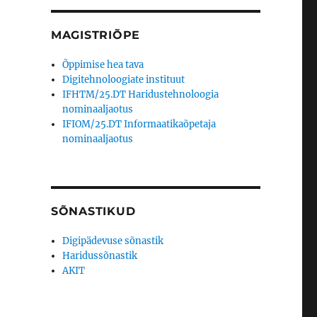
MAGISTRIÕPE
Õppimise hea tava
Digitehnoloogiate instituut
IFHTM/25.DT Haridustehnoloogia
nominaaljaotus
IFIOM/25.DT Informaatikaõpetaja
nominaaljaotus
SÕNASTIKUD
Digipädevuse sõnastik
Haridussõnastik
AKIT