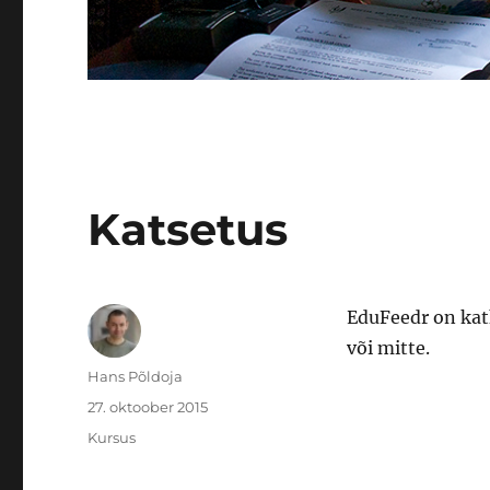
Katsetus
EduFeedr on katk
või mitte.
Autor
Hans Põldoja
Postitatud
27. oktoober 2015
Rubriigid
Kursus