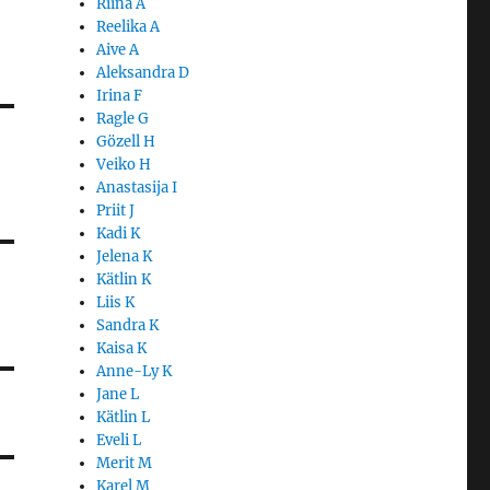
Riina A
Reelika A
Aive A
Aleksandra D
Irina F
Ragle G
Gözell H
Veiko H
Anastasija I
Priit J
Kadi K
Jelena K
Kätlin K
Liis K
Sandra K
Kaisa K
Anne-Ly K
Jane L
Kätlin L
Eveli L
Merit M
Karel M