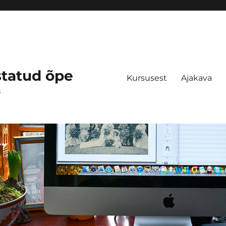
statud õpe
Kursusest
Ajakava
s