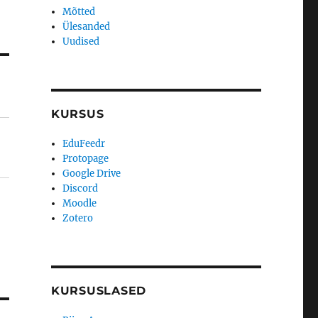
Mõtted
Ülesanded
Uudised
KURSUS
EduFeedr
Protopage
Google Drive
Discord
Moodle
Zotero
KURSUSLASED