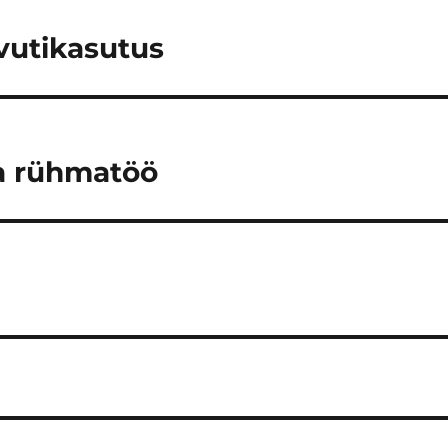
vutikasutus
a rühmatöö