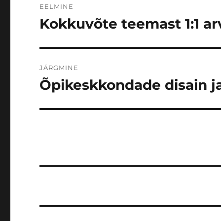
EELMINE
Kokkuvõte teemast 1:1 ar
Eelmine
postitus:
JÄRGMINE
Õpikeskkondade disain j
Järgmine
postitus: