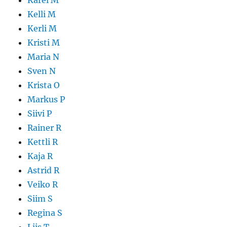
Karel M
Kelli M
Kerli M
Kristi M
Maria N
Sven N
Krista O
Markus P
Siivi P
Rainer R
Kettli R
Kaja R
Astrid R
Veiko R
Siim S
Regina S