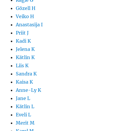
Ragle G
Gözell H
Veiko H
Anastasija I
Priit J
Kadi K
Jelena K
Kätlin K
Liis K
Sandra K
Kaisa K
Anne-Ly K
Jane L
Kätlin L
Eveli L
Merit M