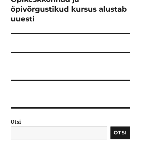
postitus:
õpivõrgustikud kursus alustab
uuesti
Otsi
OTSI