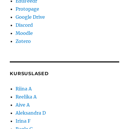
EduFeedr
Protopage
Google Drive
Discord
Moodle
Zotero
KURSUSLASED
Riina A
Reelika A
Aive A
Aleksandra D
Irina F