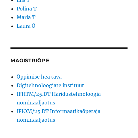
Liis T
Polina T
Maria T
Laura Õ
MAGISTRIÕPE
Õppimise hea tava
Digitehnoloogiate instituut
IFHTM/25.DT Haridustehnoloogia
nominaaljaotus
IFIOM/25.DT Informaatikaõpetaja
nominaaljaotus