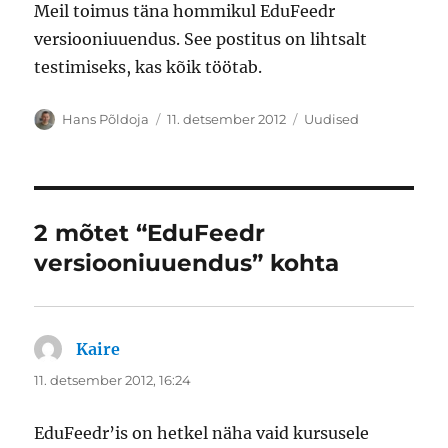
Meil toimus täna hommikul EduFeedr
versiooniuuendus. See postitus on lihtsalt
testimiseks, kas kõik töötab.
Autor
Postitatud
Rubriigid
Hans Põldoja
11. detsember 2012
Uudised
2 mõtet “EduFeedr
versiooniuuendus” kohta
Kaire
ütleb:
11. detsember 2012, 16:24
EduFeedr’is on hetkel näha vaid kursusele