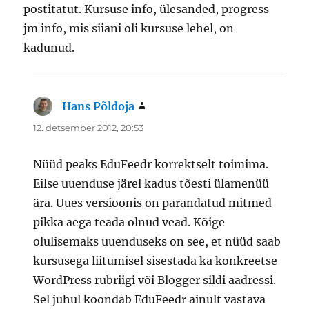
postitatut. Kursuse info, ülesanded, progress
jm info, mis siiani oli kursuse lehel, on
kadunud.
Hans Põldoja
ütleb:
12. detsember 2012, 20:53
Nüüd peaks EduFeedr korrektselt toimima.
Eilse uuenduse järel kadus tõesti ülamenüü
ära. Uues versioonis on parandatud mitmed
pikka aega teada olnud vead. Kõige
olulisemaks uuenduseks on see, et nüüd saab
kursusega liitumisel sisestada ka konkreetse
WordPress rubriigi või Blogger sildi aadressi.
Sel juhul koondab EduFeedr ainult vastava