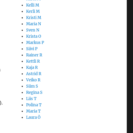
Kelli M
Kerli M
Kristi M
Maria N
Sven N
Krista O
Markus P
Siivi P
Rainer R
Kettli R
Kaja R
a
Astrid R
Veiko R
Siim S
Regina S
Liis T
).
Polina T
Maria T
Laura Õ