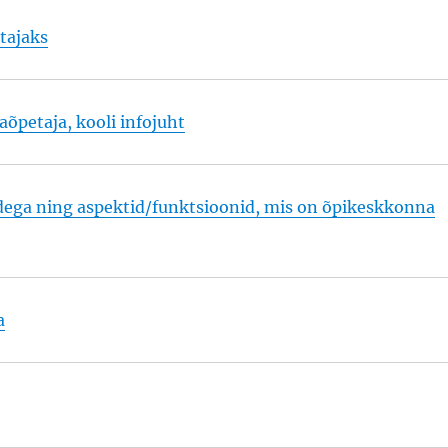
tajaks
õpetaja, kooli infojuht
ega ning aspektid/funktsioonid, mis on õpikeskkonna
a