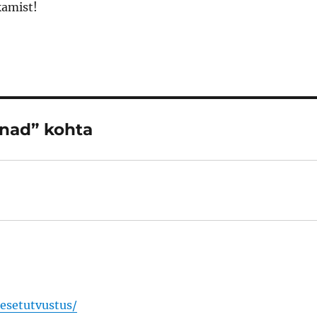
kamist!
nnad” kohta
nesetutvustus/