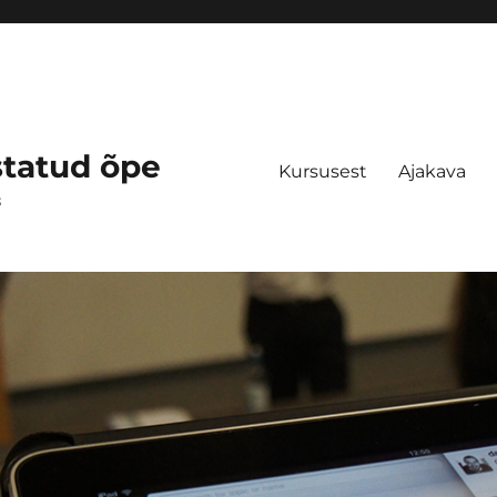
statud õpe
Kursusest
Ajakava
s