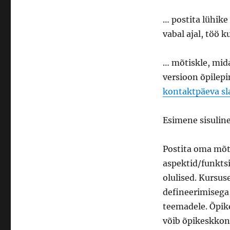
… postita lühik
vabal ajal, töö 
… mõtiskle, mida
versioon õpilepi
kontaktpäeva sl
Esimene sisuline
Postita oma mõt
aspektid/funkts
olulised. Kursus
defineerimisega,
teemadele. Õpike
võib õpikeskkon