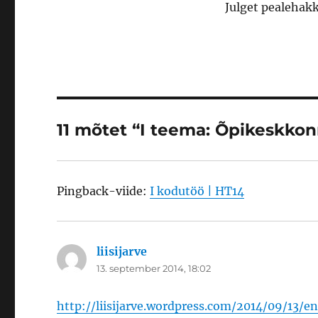
Julget pealehak
11 mõtet “I teema: Õpikeskko
Pingback-viide:
I kodutöö | HT14
liisijarve
ütleb:
13. september 2014, 18:02
http://liisijarve.wordpress.com/2014/09/13/e