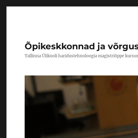
Õpikeskkonnad ja võrgu
Tallinna Ülikooli haridustehnoloogia magistriõppe kursu