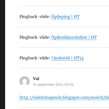
Pingback-viide:
Õpileping | HT
Pingback-viide:
Õpikeskkondadest | HT
Pingback-viide:
I kodutöö | HT14
Val
ütleb:
15. september 2014, 00:02
http://valentinapoole.blogspot.com/search/l