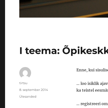
I teema: Õpikes
Enne, kui sisuli
Autor
tirtsu
… loo isiklik aj
Postitatud
8. september 2014
ka teistel eesmär
Rubriigid
Ülesanded
… registreeri o