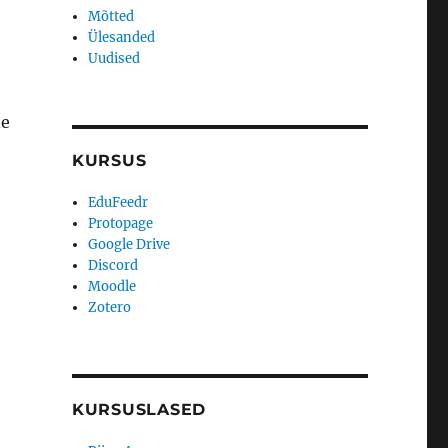
Mõtted
Ülesanded
Uudised
ne
KURSUS
EduFeedr
Protopage
Google Drive
Discord
Moodle
Zotero
KURSUSLASED