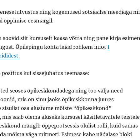
e enesetutvustus ning kogemused sotsiaalse meediaga nii
kui õppimise eesmärgil.
 soovid siit kursuselt kaasa võtta ning pane kirja esime
ngust. Õpilepingu kohta leiad rohkem infot
I
aididest
.
 postitus kui sissejuhatus teemasse:
ted seoses õpikeskkondadega ning too välja need
ioonid, mis on sinu jaoks õpikeskkonna juures
e sisulist osa alustame mõiste “õpikeskkond”
 mis saab olema aluseks kursusel käsitletavatele teistele
skkond mängib õppeprotsessis olulist rolli, kuid samas
da mõista väga mitmeti. Esimese kahe nädalase bloki