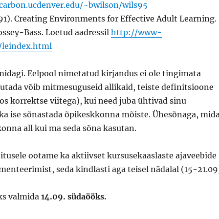
/carbon.ucdenver.edu/~bwilson/wils95
91). Creating Environments for Effective Adult Learning.
ossey-Bass. Loetud aadressil
http://www-
/leindex.html
 midagi. Eelpool nimetatud kirjandus ei ole tingimata
utada võib mitmesuguseid allikaid, teiste definitsioone
oos korrektse viitega), kui need juba ühtivad sinu
ka ise sõnastada õpikeskkonna mõiste. Ühesõnaga, mid
onna all kui ma seda sõna kasutan.
itusele ootame ka aktiivset kursusekaaslaste ajaveebide
menteerimist, seda kindlasti aga teisel nädalal (15-21.09
ks valmida
14.09. südaööks.