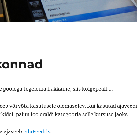
kkonnad
se poolega tegelema hakkame, siis kõigepealt …
aveeb või võta kasutusele olemasolev. Kui kasutad ajaveebi
kidel, palun loo eraldi kategooria selle kursuse jaoks.
ma ajaveeb
EduFeedris
.