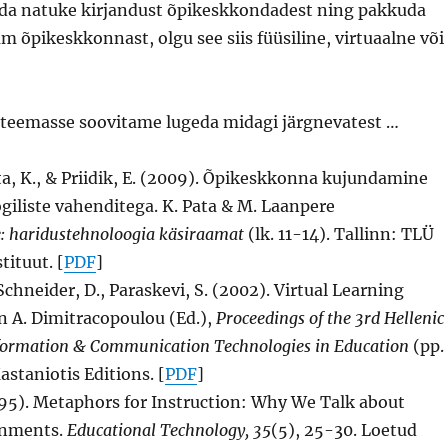
da natuke kirjandust õpikeskkondadest ning pakkuda
m õpikeskkonnast, olgu see siis füüsiline, virtuaalne või
 teemasse soovitame lugeda midagi järgnevatest …
ata, K., & Priidik, E. (2009). Õpikeskkonna kujundamine
iliste vahenditega. K. Pata & M. Laanpere
e: haridustehnoloogia käsiraamat
(lk. 11-14). Tallinn: TLÜ
tituut. [
PDF
]
Schneider, D., Paraskevi, S. (2002). Virtual Learning
n A. Dimitracopoulou (Ed.),
Proceedings of the 3rd Hellenic
formation & Communication Technologies in Education
(pp.
astaniotis Editions. [
PDF
]
995). Metaphors for Instruction: Why We Talk about
onments.
Educational Technology, 35
(5), 25-30. Loetud