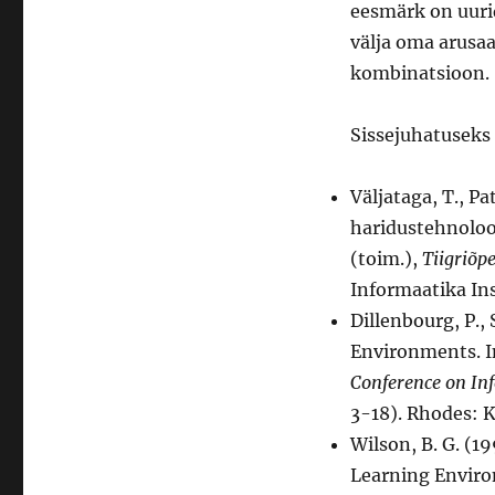
eesmärk on uuri
välja oma arusaa
kombinatsioon.
Sissejuhatuseks
Väljataga, T., P
haridustehnoloog
(toim.),
Tiigriõp
Informaatika Ins
Dillenbourg, P., 
Environments. I
Conference on In
3-18). Rhodes: K
Wilson, B. G. (1
Learning Envir