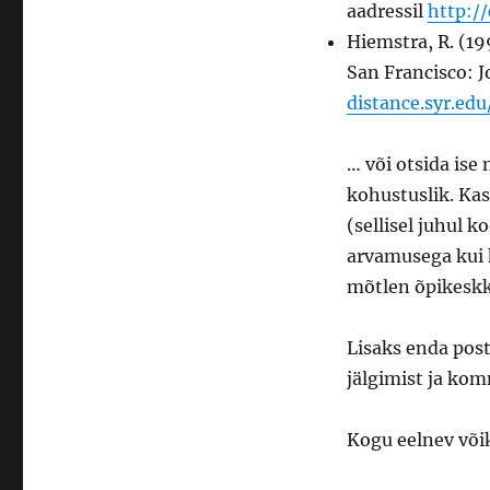
aadressil
http:/
Hiemstra, R. (19
San Francisco: J
distance.syr.edu
… või otsida ise
kohustuslik. Kas
(sellisel juhul k
arvamusega kui 
mõtlen õpikeskk
Lisaks enda post
jälgimist ja kom
Kogu eelnev või