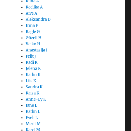
Riina A
Reelika A
Aive A
Aleksandra D
Irina F
Ragle G
Gözell H
Veiko H
Anastasija I
Priit J
Kadi K
Jelena K
Kätlin K
Liis K
Sandra K
Kaisa K
Anne-Ly K
Jane L
Kätlin L
Eveli L
Merit M
Karel M