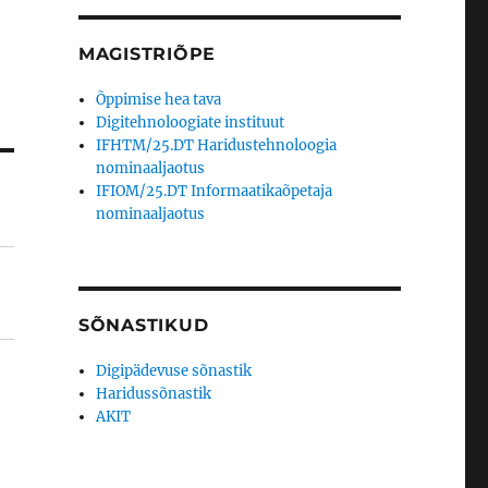
MAGISTRIÕPE
Õppimise hea tava
Digitehnoloogiate instituut
IFHTM/25.DT Haridustehnoloogia
nominaaljaotus
IFIOM/25.DT Informaatikaõpetaja
nominaaljaotus
SÕNASTIKUD
Digipädevuse sõnastik
Haridussõnastik
AKIT