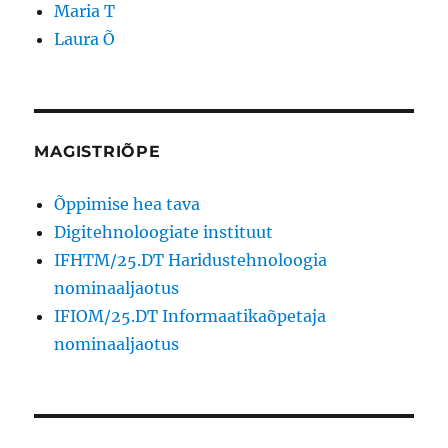
Maria T
Laura Õ
MAGISTRIÕPE
Õppimise hea tava
Digitehnoloogiate instituut
IFHTM/25.DT Haridustehnoloogia
nominaaljaotus
IFIOM/25.DT Informaatikaõpetaja
nominaaljaotus