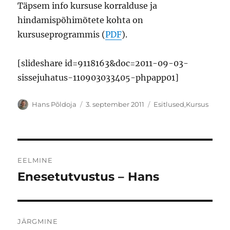
Täpsem info kursuse korralduse ja
hindamispõhimõtete kohta on
kursuseprogrammis (
PDF
).
[slideshare id=9118163&doc=2011-09-03-
sissejuhatus-110903033405-phpapp01]
Autor
Postitatud
Rubriigid
Hans Põldoja
3. september 2011
Esitlused
,
Kursus
Navigeerimine
EELMINE
Enesetutvustus – Hans
Eelmine
postitus:
JÄRGMINE