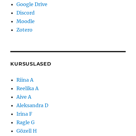
Google Drive
Discord
Moodle
Zotero
KURSUSLASED
Riina A
Reelika A
Aive A
Aleksandra D
Irina F
Ragle G
Gözell H