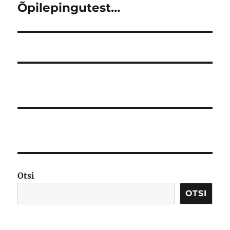
Õpilepingutest…
Järgmine
postitus:
Otsi
OTSI