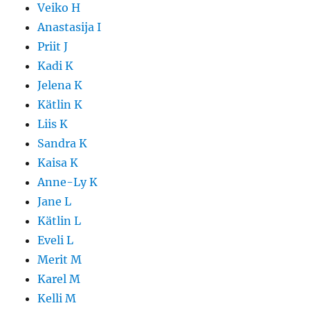
Veiko H
Anastasija I
Priit J
Kadi K
Jelena K
Kätlin K
Liis K
Sandra K
Kaisa K
Anne-Ly K
Jane L
Kätlin L
Eveli L
Merit M
Karel M
Kelli M