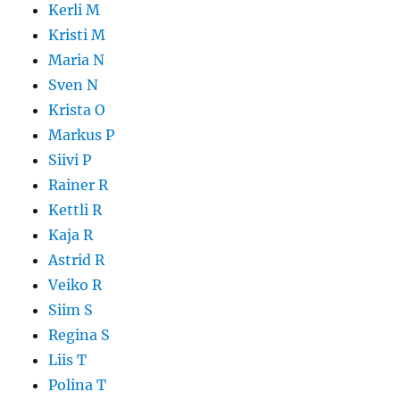
Kerli M
Kristi M
Maria N
Sven N
Krista O
Markus P
Siivi P
Rainer R
Kettli R
Kaja R
Astrid R
Veiko R
Siim S
Regina S
Liis T
Polina T