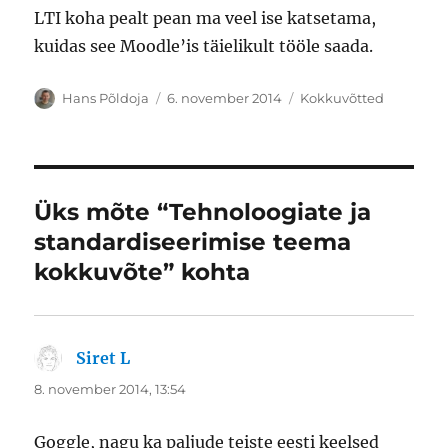
LTI koha pealt pean ma veel ise katsetama,
kuidas see Moodle’is täielikult tööle saada.
Autor
Postitatud
Rubriigid
Hans Põldoja
6. november 2014
Kokkuvõtted
Üks mõte “Tehnoloogiate ja
standardiseerimise teema
kokkuvõte” kohta
Siret L
ütleb:
8. november 2014, 13:54
Goggle, nagu ka paljude teiste eesti keelsed