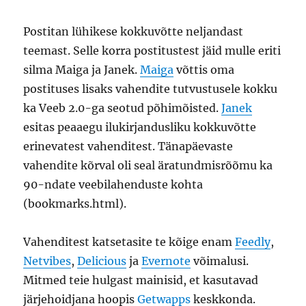
Postitan lühikese kokkuvõtte neljandast
teemast. Selle korra postitustest jäid mulle eriti
silma Maiga ja Janek.
Maiga
võttis oma
postituses lisaks vahendite tutvustusele kokku
ka Veeb 2.0-ga seotud põhimõisted.
Janek
esitas peaaegu ilukirjandusliku kokkuvõtte
erinevatest vahenditest. Tänapäevaste
vahendite kõrval oli seal äratundmisrõõmu ka
90-ndate veebilahenduste kohta
(bookmarks.html).
Vahenditest katsetasite te kõige enam
Feedly
,
Netvibes
,
Delicious
ja
Evernote
võimalusi.
Mitmed teie hulgast mainisid, et kasutavad
järjehoidjana hoopis
Getwapps
keskkonda.