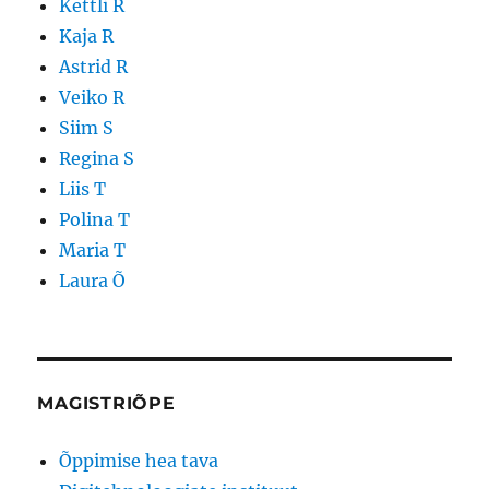
Kettli R
Kaja R
Astrid R
Veiko R
Siim S
Regina S
Liis T
Polina T
Maria T
Laura Õ
MAGISTRIÕPE
Õppimise hea tava