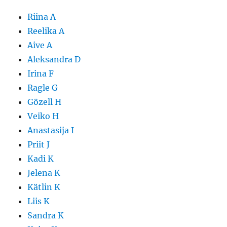
Riina A
Reelika A
Aive A
Aleksandra D
Irina F
Ragle G
Gözell H
Veiko H
Anastasija I
Priit J
Kadi K
Jelena K
Kätlin K
Liis K
Sandra K