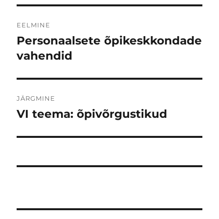
Navigeerimine
EELMINE
Personaalsete õpikeskkondade
Eelmine
postitus:
vahendid
JÄRGMINE
VI teema: õpivõrgustikud
Järgmine
postitus: