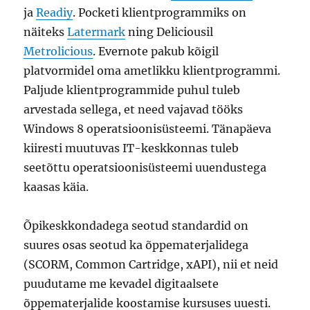
ja
Readiy
. Pocketi klientprogrammiks on
näiteks
Latermark
ning Deliciousil
Metrolicious
. Evernote pakub kõigil
platvormidel oma ametlikku klientprogrammi.
Paljude klientprogrammide puhul tuleb
arvestada sellega, et need vajavad tööks
Windows 8 operatsioonisüsteemi. Tänapäeva
kiiresti muutuvas IT-keskkonnas tuleb
seetõttu operatsioonisüsteemi uuendustega
kaasas käia.
Õpikeskkondadega seotud standardid on
suures osas seotud ka õppematerjalidega
(SCORM, Common Cartridge, xAPI), nii et neid
puudutame me kevadel digitaalsete
õppematerjalide koostamise kursuses uuesti.