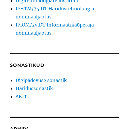
Digitehnoloogiate instituut
IFHTM/25.DT Haridustehnoloogia
nominaaljaotus
IFIOM/25.DT Informaatikaõpetaja
nominaaljaotus
SÕNASTIKUD
Digipädevuse sõnastik
Haridussõnastik
AKIT
ARHIIV