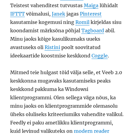
Teistest vahenditest tutvustas
Maiga
lühidalt
IFTTT
võimalusi,
Janek
jagas
Pinterest
kasutamise kogemusi ning
Romil
kirjeldas sisu
koondamist märksõna põhjal
Tagboard
abil.
Minu jaoks kõige kasulikumaks uueks
avastuseks oli
Ristini
poolt soovitatud
ideekaartide koostmise keskkond
Coggle
.
Mitmed teie hulgast tõid välja selle, et Veeb 2.0
keskkonna mugavaks kasutamiseks peaks
keskkond pakkuma ka Windowsi
klientprogrammi. Olen sellega väga nõus, ka
minu jaoks on klientprogrammide olemasolu
üheks oluliseks kriteeriumiks vahendite valikul.
Feedly ei paku ametlikku klientprogrammi,
kuid levinud valikuteks on
modern reader