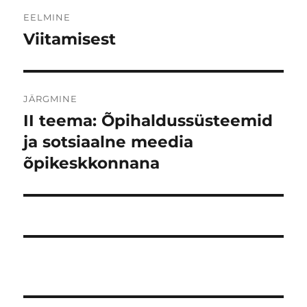
Navigeerimine
EELMINE
Viitamisest
Eelmine
postitus:
JÄRGMINE
II teema: Õpihaldussüsteemid
Järgmine
postitus:
ja sotsiaalne meedia
õpikeskkonnana