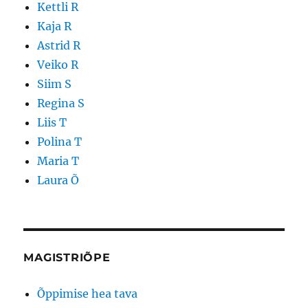
Kettli R
Kaja R
Astrid R
Veiko R
Siim S
Regina S
Liis T
Polina T
Maria T
Laura Õ
MAGISTRIÕPE
Õppimise hea tava