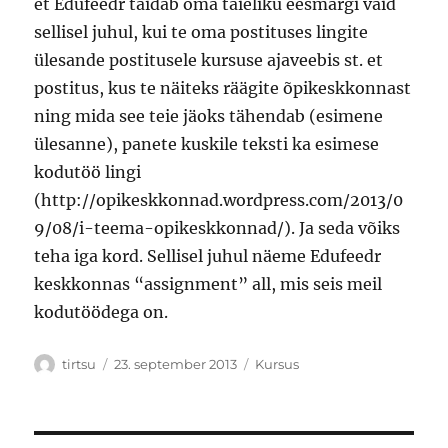
et Edufeedr täidab oma täieliku eesmärgi vaid
sellisel juhul, kui te oma postituses lingite
ülesande postitusele kursuse ajaveebis st. et
postitus, kus te näiteks räägite õpikeskkonnast
ning mida see teie jäoks tähendab (esimene
ülesanne), panete kuskile teksti ka esimese
kodutöö lingi
(http://opikeskkonnad.wordpress.com/2013/0
9/08/i-teema-opikeskkonnad/). Ja seda võiks
teha iga kord. Sellisel juhul näeme Edufeedr
keskkonnas “assignment” all, mis seis meil
kodutöödega on.
Autor
Postitatud
Rubriigid
tirtsu
23. september 2013
Kursus