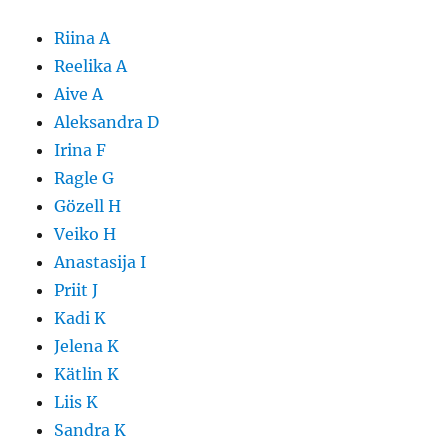
Riina A
Reelika A
Aive A
Aleksandra D
Irina F
Ragle G
Gözell H
Veiko H
Anastasija I
Priit J
Kadi K
Jelena K
Kätlin K
Liis K
Sandra K