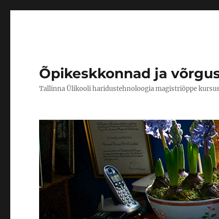
Õpikeskkonnad ja võrgu
Tallinna Ülikooli haridustehnoloogia magistriõppe kursu