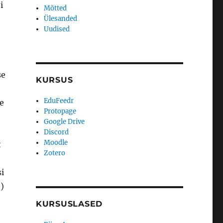
i
Mõtted
Ülesanded
Uudised
se
KURSUS
EduFeedr
e
Protopage
Google Drive
Discord
Moodle
t
Zotero
i
)
KURSUSLASED