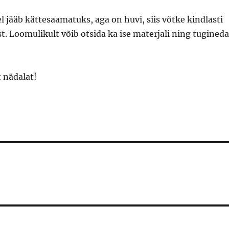
l jääb kättesaamatuks, aga on huvi, siis võtke kindlasti
 Loomulikult võib otsida ka ise materjali ning tugineda
 nädalat!