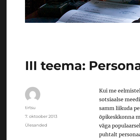
III teema: Perso
Kui me eelmistel
sotsiaalse meedi
Autor
tirtsu
samm liikuda pe
Postitatud
7. oktoober 2013
õpikeskkonna mõ
Rubriigid
Ülesanded
väga populaarse
puhtalt persona