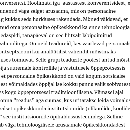
onverentsi. Hoolimata iga-aastastest konverentsidest, e
ujunenud väga selget arusaama, mis on personaalne
g kuidas seda hariduses rakendada. Mõned väidavad, et
 olnud oma personaalne õpikeskkond ka enne tehnoloogia
 edaspidi, tänapäeval on see lihtsalt läbipõimitud
vahenditega. On neid teadureid, kes vaatlevad personaal
ntseptsiooni kui analüütilist vahendit mõistmaks
mises toimuvat. Selle grupi teadurite poolest antud mõist
ija suuremale kontrollile ja vastutusele õppeprotsessis.
, et personaalne õpikeskkond on vaid kogum sotsiaalse
st võimaldades õppijal ise kokku panna valik sobivates
es kogu õppeprotsessi traditsioonilisena. Viimasel ajal
dkonna “teadus” aga suunas, kus üritatakse leida võimalus
lset õpikeskkonda institutsioonide (ülikoolide, koolide
a” see institutsioonide õpihaldussüsteemidega. Selline
ab väga tehnoloogilisele arusaamale õpikeskkondadest.