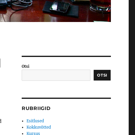
d
Otsi
OTSI
RUBRIIGID
d
Esitlused
Kokkuvõtted
Kursus