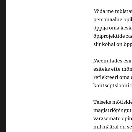
Mida me mõistam
personaalne õpik
õppija oma keskk
õpiprojektide ra
siinkohal on õpp
Meenutades esim
esiteks ette mõn
reflekteeri oma
kontseptsiooni 
Teiseks mõtiskl
magistriõpingut
varasemate õpin
mil määral on s