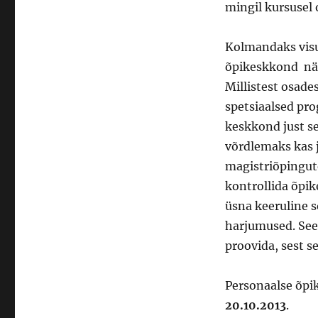
mingil kursusel
Kolmandaks visu
õpikeskkond näi
Millistest osade
spetsiaalsed pro
keskkond just se
võrdlemaks kas 
magistriõpingut
kontrollida õpi
üsna keeruline 
harjumused. Seeg
proovida, sest se
Personaalse õpi
20.10.2013
.