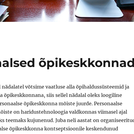
naalsed õpikeskkonna
 nädalatel võtsime vaatluse alla õpihaldussüsteemid ja
a õpikeskkonnana, siis sellel nädalal oleks loogiline
rsonaalse õpikeskkonna mõiste juurde. Personaalse
iste on haridustehnoloogia valdkonnas viimasel ajal
ks teemaks kujunenud. Juba neli aastat on organiseeritu
alse õpikeskkonna kontseptsioonile keskendunud