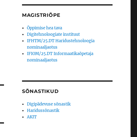
MAGISTRIÕPE
Õppimise hea tava
Digitehnoloogiate instituut
IFHTM/25.DT Haridustehnoloogia
nominaaljaotus
IFIOM/25.DT Informaatikaõpetaja
nominaaljaotus
SÕNASTIKUD
Digipädevuse sõnastik
Haridussõnastik
AKIT