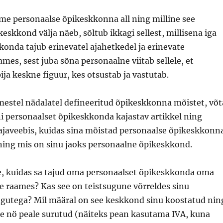
e personaalse õpikeskkonna all ning milline see
eskkond välja näeb, sõltub ikkagi sellest, millisena iga
onda tajub erinevatel ajahetkedel ja erinevate
ames, sest juba sõna personaalne viitab sellele, et
ija keskne figuur, kes otsustab ja vastutab.
estel nädalatel defineeritud õpikeskkonna mõistet, võt
i personaalset õpikeskkonda kajastav artikkel ning
 ajaveebis, kuidas sina mõistad personaalse õpikeskkonn
ning mis on sinu jaoks personaalne õpikeskkond.
e, kuidas sa tajud oma personaalset õpikeskkonda oma
e raames? Kas see on teistsugune võrreldes sinu
gutega? Mil määral on see keskkond sinu koostatud nin
ee nö peale surutud (näiteks pean kasutama IVA, kuna