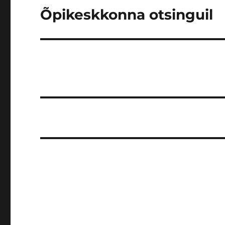
Õpikeskkonna otsinguil
Järgmine
postitus: