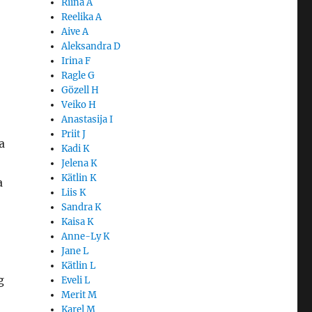
Riina A
Reelika A
Aive A
Aleksandra D
Irina F
Ragle G
Gözell H
Veiko H
Anastasija I
Priit J
a
Kadi K
Jelena K
Kätlin K
a
Liis K
Sandra K
Kaisa K
Anne-Ly K
Jane L
Kätlin L
g
Eveli L
Merit M
Karel M