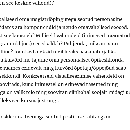
 on see keskne vahend)?
aliseeri oma magistriõpingutega seotud personaalne
dates ära komponendid ja nende omavahelised seosed.
st see koosneb? Milliseid vahendeid (inimesed, raamatud
grammid jne.) see sisaldab? Põhjenda, miks on sinu
lline? Joonised oleksid meil heaks baasmaterjaliks
ja kuivõrd me tajume oma personaalset õpikeskkonda
e raames erinevalt ning kuivõrd õpetaja/õppejõud saab
keskkondi. Konkreetseid visualiseerimise vahendeid on
soovitada, kuna inimestel on erinevad tasemed ning
a on valik teie ning soovitan siinkohal soojalt midagi u
lleks see kursus just ongi.
keskkonna teemaga seotud postituse tähtaeg on