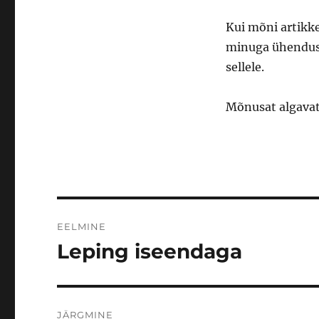
Kui mõni artikke
minuga ühendust.
sellele.
Mõnusat algavat
Navigeerimine
EELMINE
Leping iseendaga
Eelmine
postitus:
JÄRGMINE