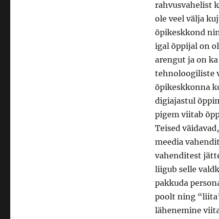
rahvusvahelist k
ole veel välja k
õpikeskkond nin
igal õppijal on
arengut ja on ka
tehnoloogiliste 
õpikeskkonna ko
digiajastul õppi
pigem viitab õpp
Teised väidavad
meedia vahendite
vahenditest jätt
liigub selle val
pakkuda personaa
poolt ning “liit
lähenemine viit