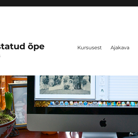
statud õpe
Kursusest
Ajakava
s