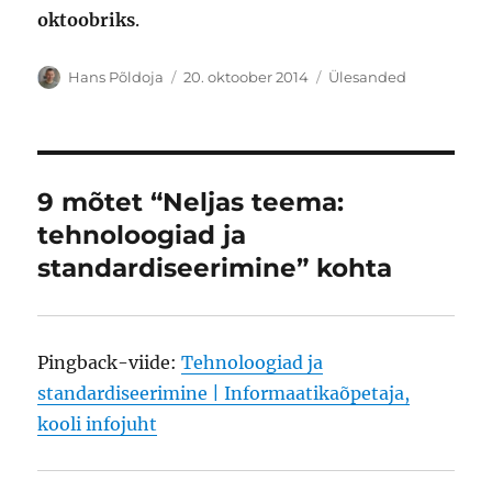
oktoobriks
.
Autor
Postitatud
Rubriigid
Hans Põldoja
20. oktoober 2014
Ülesanded
9 mõtet “Neljas teema:
tehnoloogiad ja
standardiseerimine” kohta
Pingback-viide:
Tehnoloogiad ja
standardiseerimine | Informaatikaõpetaja,
kooli infojuht