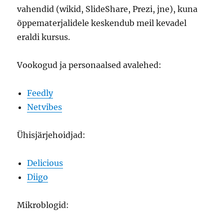
vahendid (wikid, SlideShare, Prezi, jne), kuna
õppematerjalidele keskendub meil kevadel
eraldi kursus.
Vookogud ja personaalsed avalehed:
Feedly
Netvibes
Ühisjärjehoidjad:
Delicious
Diigo
Mikroblogid: