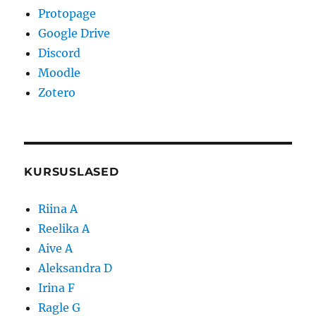
Protopage
Google Drive
Discord
Moodle
Zotero
KURSUSLASED
Riina A
Reelika A
Aive A
Aleksandra D
Irina F
Ragle G