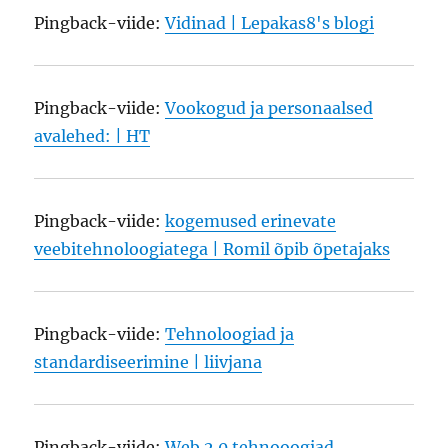
Pingback-viide:
Vidinad | Lepakas8's blogi
Pingback-viide:
Vookogud ja personaalsed
avalehed: | HT
Pingback-viide:
kogemused erinevate
veebitehnoloogiatega | Romil õpib õpetajaks
Pingback-viide:
Tehnoloogiad ja
standardiseerimine | liivjana
Pingback-viide:
Web 2.0 tehnooogiad.