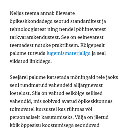
Neljas teema annab ülevaate
õpikeskkondadega seotud standarditest ja
tehnoloogiatest ning nendel põhinevatest
tarkvararakendustest. See on eelnevatest
teemadest natuke praktilisem. Kõigepealt
palume tutvuda
lugemismaterjaliga
ja seal
viidatud linkidega.
Seejärel palume katsetada mõningaid teie jaoks
seni tundmatuid vahendeid alljärgnevast
loetelust. Siia on valitud eelkõige sellised
vahendid, mis sobivad avatud õpikeskkonnas
toimuvatel kursustel kas rühmas või
personaalselt kasutamiseks. Välja on jäetud
kõik õppesisu koostamisega seonduvad