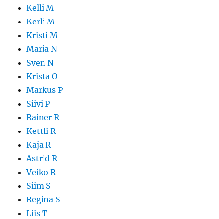
Kelli M
Kerli M
Kristi M
Maria N
Sven N
Krista O
Markus P
Siivi P
Rainer R
Kettli R
Kaja R
Astrid R
Veiko R
Siim S
Regina S
Liis T