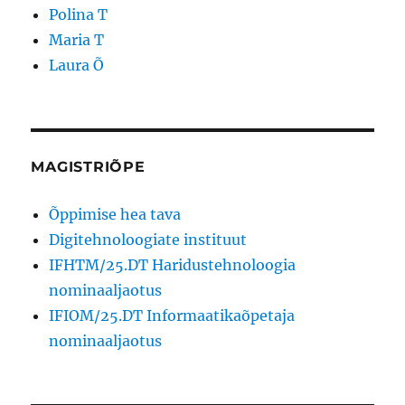
Polina T
Maria T
Laura Õ
MAGISTRIÕPE
Õppimise hea tava
Digitehnoloogiate instituut
IFHTM/25.DT Haridustehnoloogia
nominaaljaotus
IFIOM/25.DT Informaatikaõpetaja
nominaaljaotus