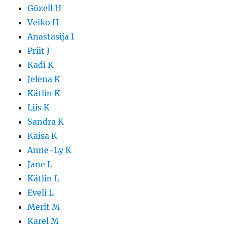
Gözell H
Veiko H
Anastasija I
Priit J
Kadi K
Jelena K
Kätlin K
Liis K
Sandra K
Kaisa K
Anne-Ly K
Jane L
Kätlin L
Eveli L
Merit M
Karel M