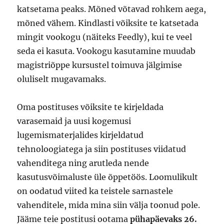
katsetama peaks. Mõned võtavad rohkem aega,
mõned vähem. Kindlasti võiksite te katsetada
mingit vookogu (näiteks Feedly), kui te veel
seda ei kasuta. Vookogu kasutamine muudab
magistriõppe kursustel toimuva jälgimise
oluliselt mugavamaks.
Oma postituses võiksite te kirjeldada
varasemaid ja uusi kogemusi
lugemismaterjalides kirjeldatud
tehnoloogiatega ja siin postituses viidatud
vahenditega ning arutleda nende
kasutusvõimaluste üle õppetöös. Loomulikult
on oodatud viited ka teistele sarnastele
vahenditele, mida mina siin välja toonud pole.
Jääme teie postitusi ootama
pühapäevaks 26.