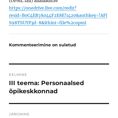
(OPML fail) allalaaditav
https://onedrive.live.com/redir?
resid=B0C4EB7A044F2E8E!1420&authkey=!AFl
S98TSUYP3d-8&ithint=file%2copml
Kommenteerimine on suletud
Navigeerimine
EELMINE
III teema: Personaalsed
Eelmine
postitus:
õpikeskkonnad
JÄRGMINE