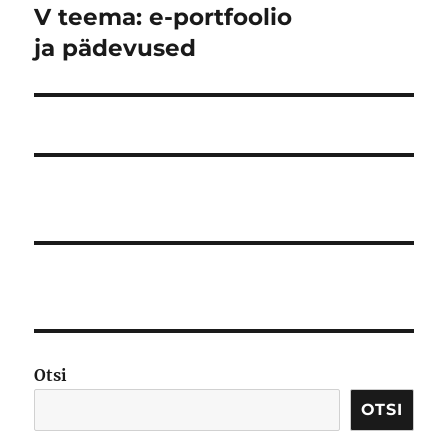
V teema: e-portfoolio
Järgmine
postitus:
ja pädevused
Otsi
OTSI