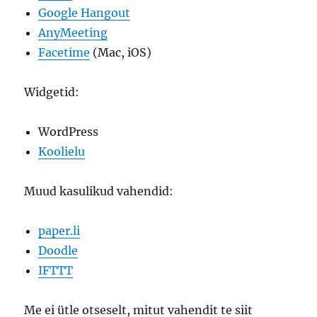
Google Hangout
AnyMeeting
Facetime
(Mac, iOS)
Widgetid:
WordPress
Koolielu
Muud kasulikud vahendid:
paper.li
Doodle
IFTTT
Me ei ütle otseselt, mitut vahendit te siit