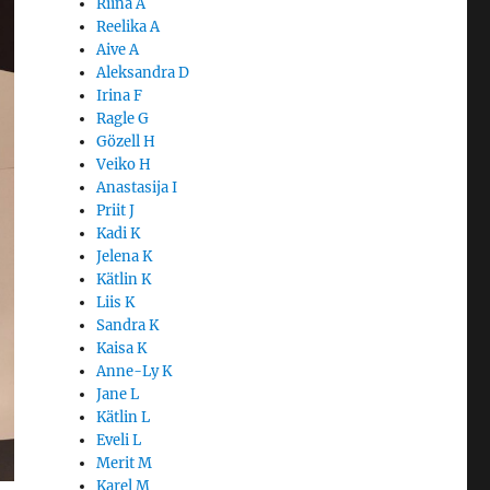
Riina A
Reelika A
Aive A
Aleksandra D
Irina F
Ragle G
Gözell H
Veiko H
Anastasija I
Priit J
Kadi K
Jelena K
Kätlin K
Liis K
Sandra K
Kaisa K
Anne-Ly K
Jane L
Kätlin L
Eveli L
Merit M
Karel M