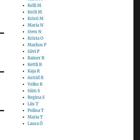
Kelli M
Kerli M
Kristi M
Maria N
Sven N
Krista O
Markus P
Siivi P
Rainer R
Kettli R
Kaja R
Astrid R
Veiko R
Siim S
Regina S
Liis T
Polina T
Maria T
Laura Õ