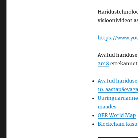
Haridustehnoloo
visioonivideot a
https://www.yo
Avatud hariduse
2018
ettekannete
Avatud hariduse
10. aastapäevaga
Uuringuaruanne 
maades
OER World Map
Blockchain kasu