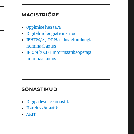
MAGISTRIÕPE
Õppimise hea tava
Digitehnoloogiate instituut
IFHTM/25.DT Haridustehnoloogia
nominaaljaotus
IFIOM/25.DT Informaatikaõpetaja
nominaaljaotus
SÕNASTIKUD
Digipädevuse sõnastik
Haridussõnastik
AKIT