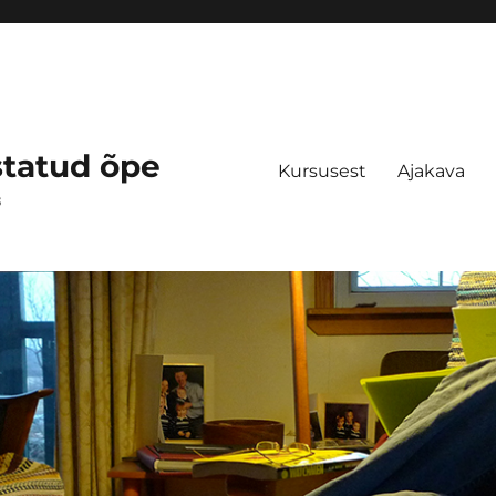
statud õpe
Kursusest
Ajakava
s