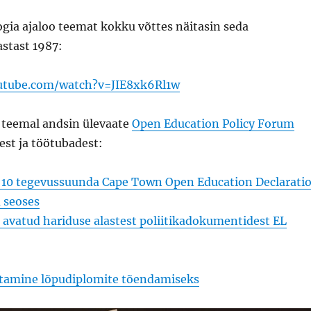
gia ajaloo teemat kokku võttes näitasin seda
astast 1987:
utube.com/watch?v=JIE8xk6Rl1w
 teemal andsin ülevaate
Open Education Policy Forum
st ja töötubadest:
 10 tegevussuunda Cape Town Open Education Declarati
 seoses
avatud hariduse alastest poliitikadokumentidest EL
tamine lõpudiplomite tõendamiseks