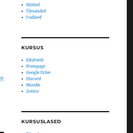
Mõtted
Ülesanded
Uudised
KURSUS
EduFeedr
Protopage
Google Drive
on
Discord
Moodle
Zotero
KURSUSLASED