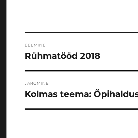
Navigeerimine
EELMINE
Rühmatööd 2018
Eelmine
postitus:
JÄRGMINE
Kolmas teema: Õpihaldu
Järgmine
postitus: