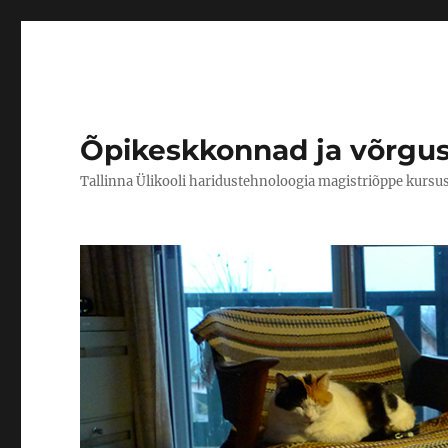
Õpikeskkonnad ja võrgu
Tallinna Ülikooli haridustehnoloogia magistriõppe kursu