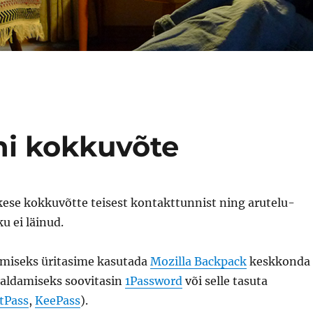
ni kokkuvõte
ikese kokkuvõtte teisest kontakttunnist ning arutelu-
u ei läinud.
miseks üritasime kasutada
Mozilla Backpack
keskkonda
haldamiseks soovitasin
1Password
või selle tasuta
tPass
,
KeePass
).