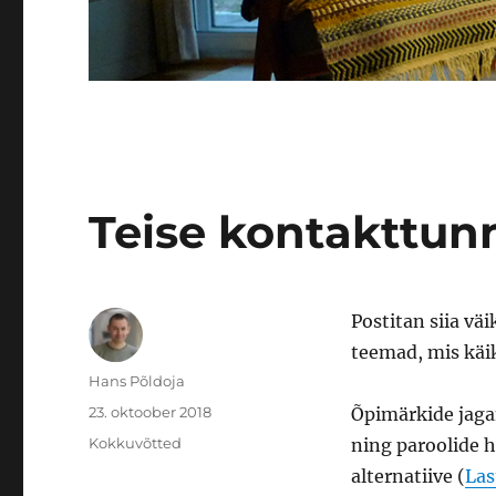
Teise kontakttun
Postitan siia vä
teemad, mis käik
Autor
Hans Põldoja
Postitatud
23. oktoober 2018
Õpimärkide jaga
Rubriigid
Kokkuvõtted
ning paroolide 
alternatiive (
Las