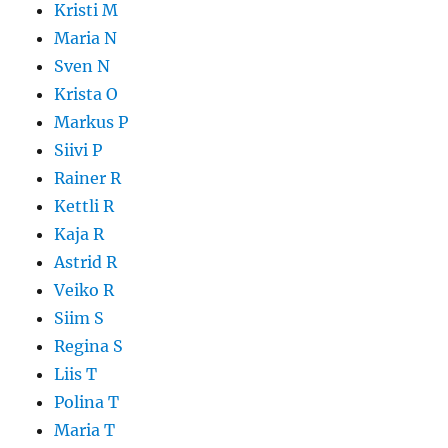
Kristi M
Maria N
Sven N
Krista O
Markus P
Siivi P
Rainer R
Kettli R
Kaja R
Astrid R
Veiko R
Siim S
Regina S
Liis T
Polina T
Maria T