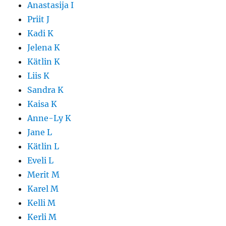
Anastasija I
Priit J
Kadi K
Jelena K
Kätlin K
Liis K
Sandra K
Kaisa K
Anne-Ly K
Jane L
Kätlin L
Eveli L
Merit M
Karel M
Kelli M
Kerli M