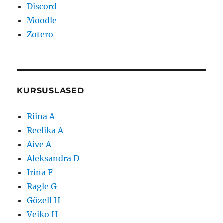
Discord
Moodle
Zotero
KURSUSLASED
Riina A
Reelika A
Aive A
Aleksandra D
Irina F
Ragle G
Gözell H
Veiko H