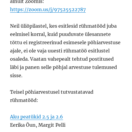
ainult Zoomis:
https://zoom.us/j/97525522787
Neil üliõpilastel, kes esitlesid rühmatööd juba
eelmisel korral, kuid puuduvate ülesannete
tõttu ei registreerinud esimesele põhiarvestuse
ajale, ei ole vaja uuesti rühmatöö esitlustel
osaleda. Vaatan vahepealt tehtud postitused
läbi ja panen selle põhjal arvestuse tulemused
sisse.
Teisel põhiarvestusel tutvustatavad
rühmatööd:
Aku peatükid 2.5 ja 2.6
Eerika Õun, Margit Pelli