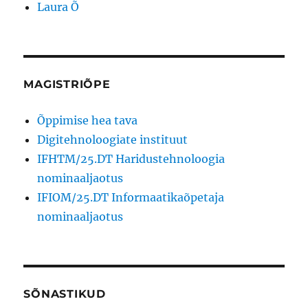
Laura Õ
MAGISTRIÕPE
Õppimise hea tava
Digitehnoloogiate instituut
IFHTM/25.DT Haridustehnoloogia
nominaaljaotus
IFIOM/25.DT Informaatikaõpetaja
nominaaljaotus
SÕNASTIKUD