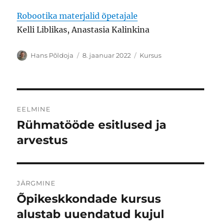
Robootika materjalid õpetajale
Kelli Liblikas, Anastasia Kalinkina
Autor
Postitatud
Rubriigid
Hans Põldoja
8. jaanuar 2022
Kursus
Navigeerimine
EELMINE
Rühmatööde esitlused ja
Eelmine
postitus:
arvestus
JÄRGMINE
Õpikeskkondade kursus
Järgmine
postitus:
alustab uuendatud kujul