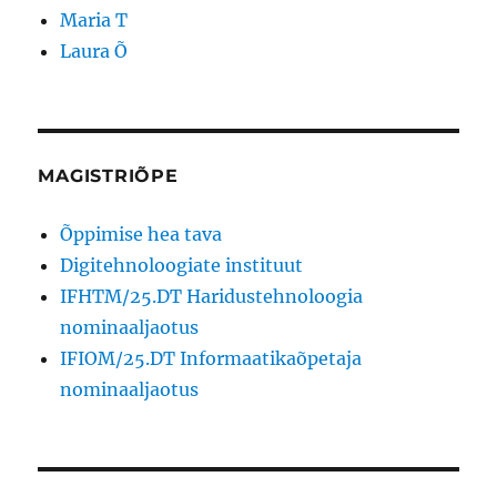
Maria T
Laura Õ
MAGISTRIÕPE
Õppimise hea tava
Digitehnoloogiate instituut
IFHTM/25.DT Haridustehnoloogia
nominaaljaotus
IFIOM/25.DT Informaatikaõpetaja
nominaaljaotus