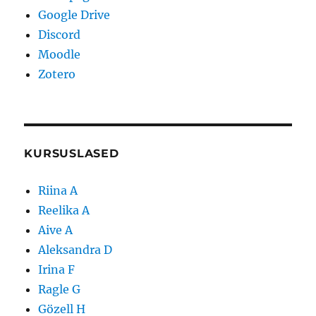
Google Drive
Discord
Moodle
Zotero
KURSUSLASED
Riina A
Reelika A
Aive A
Aleksandra D
Irina F
Ragle G
Gözell H