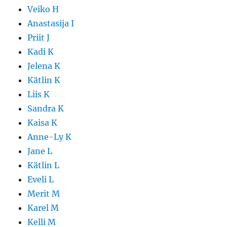
Veiko H
Anastasija I
Priit J
Kadi K
Jelena K
Kätlin K
Liis K
Sandra K
Kaisa K
Anne-Ly K
Jane L
Kätlin L
Eveli L
Merit M
Karel M
Kelli M