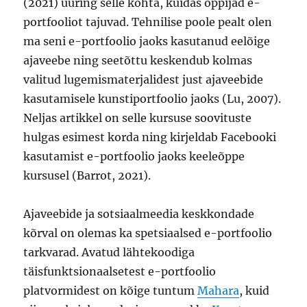
(2021) uuring selle kohta, kuidas õppijad e-
portfooliot tajuvad. Tehnilise poole pealt olen
ma seni e-portfoolio jaoks kasutanud eelõige
ajaveebe ning seetõttu keskendub kolmas
valitud lugemismaterjalidest just ajaveebide
kasutamisele kunstiportfoolio jaoks (Lu, 2007).
Neljas artikkel on selle kursuse soovituste
hulgas esimest korda ning kirjeldab Facebooki
kasutamist e-portfoolio jaoks keeleõppe
kursusel (Barrot, 2021).
Ajaveebide ja sotsiaalmeedia keskkondade
kõrval on olemas ka spetsiaalsed e-portfoolio
tarkvarad. Avatud lähtekoodiga
täisfunktsionaalsetest e-portfoolio
platvormidest on kõige tuntum
Mahara
, kuid