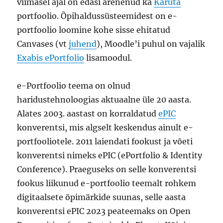
viimasel ajal on edasi arenenud ka
Karuta
portfoolio. Õpihaldussüsteemidest on e-
portfoolio loomine kohe sisse ehitatud
Canvases (vt
juhend
), Moodle’i puhul on vajalik
Exabis ePortfolio
lisamoodul.
e-Portfoolio teema on olnud
haridustehnoloogias aktuaalne üle 20 aasta.
Alates 2003. aastast on korraldatud
ePIC
konverentsi, mis algselt keskendus ainult e-
portfooliotele. 2011 laiendati fookust ja võeti
konverentsi nimeks ePIC (ePortfolio & Identity
Conference). Praeguseks on selle konverentsi
fookus liikunud e-portfoolio teemalt rohkem
digitaalsete õpimärkide suunas, selle aasta
konverentsi ePIC 2023 peateemaks on Open