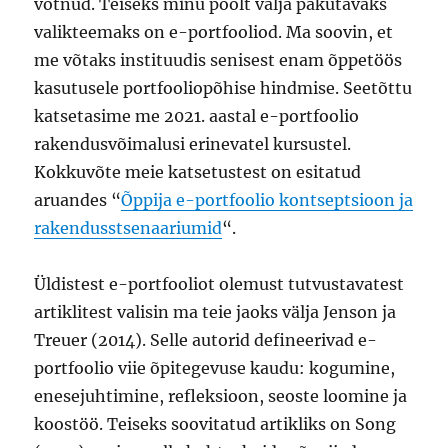
võtnud. Teiseks minu poolt välja pakutavaks
valikteemaks on e-portfooliod. Ma soovin, et
me võtaks instituudis senisest enam õppetöös
kasutusele portfooliopõhise hindmise. Seetõttu
katsetasime me 2021. aastal e-portfoolio
rakendusvõimalusi erinevatel kursustel.
Kokkuvõte meie katsetustest on esitatud
aruandes “
Õppija e-portfoolio kontseptsioon ja
rakendusstsenaariumid
“.
Üldistest e-portfooliot olemust tutvustavatest
artiklitest valisin ma teie jaoks välja Jenson ja
Treuer (2014). Selle autorid defineerivad e-
portfoolio viie õpitegevuse kaudu: kogumine,
enesejuhtimine, refleksioon, seoste loomine ja
koostöö. Teiseks soovitatud artikliks on Song