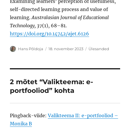
Examining learners’ perception of usefulness,
self-directed learning process and value of
learning.
Australasian Journal of Educational
Technology, 37
(1), 68–81.
https://doi.org/10.14742/ajet.6126
Autor
Postitatud
Rubriigid
Hans Põldoja
18. november 2023
Ülesanded
2 mõtet “Valikteema: e-
portfooliod” kohta
Pingback-viide:
Valikteema II: e-portfooliod –
Monika B