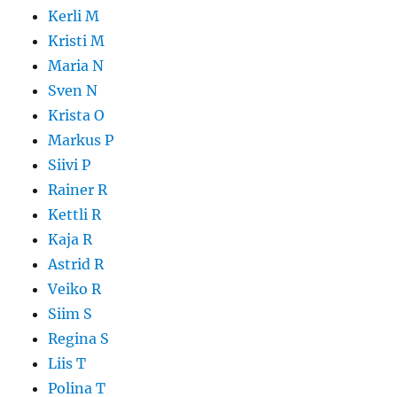
Kerli M
Kristi M
Maria N
Sven N
Krista O
Markus P
Siivi P
Rainer R
Kettli R
Kaja R
Astrid R
Veiko R
Siim S
Regina S
Liis T
Polina T