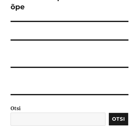
postitus:
õpe
Otsi
OTSI