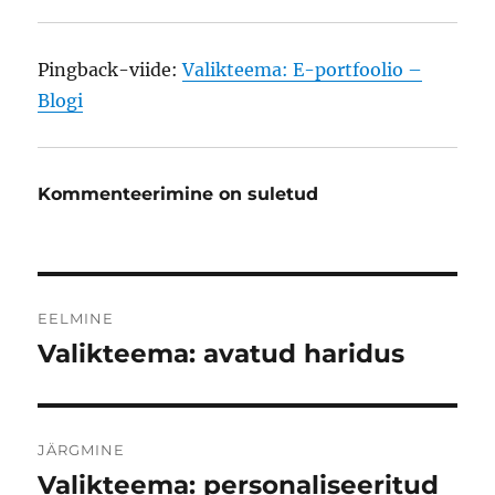
Pingback-viide:
Valikteema: E-portfoolio –
Blogi
Kommenteerimine on suletud
Navigeerimine
EELMINE
Valikteema: avatud haridus
Eelmine
postitus:
JÄRGMINE
Valikteema: personaliseeritud
Järgmine