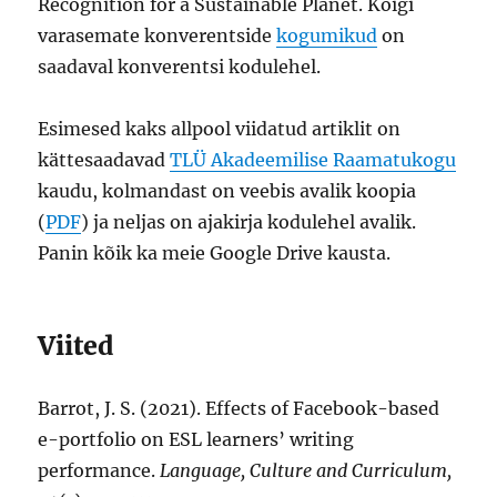
Recognition for a Sustainable Planet. Kõigi
varasemate konverentside
kogumikud
on
saadaval konverentsi kodulehel.
Esimesed kaks allpool viidatud artiklit on
kättesaadavad
TLÜ Akadeemilise Raamatukogu
kaudu, kolmandast on veebis avalik koopia
(
PDF
) ja neljas on ajakirja kodulehel avalik.
Panin kõik ka meie Google Drive kausta.
Viited
Barrot, J. S. (2021). Effects of Facebook-based
e-portfolio on ESL learners’ writing
performance.
Language, Culture and Curriculum,