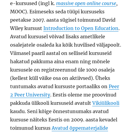
e-kursused (ingl k.
massive open online course
,
MOOC). Esimeseks seda tüüpi kursuseks
peetakse 2007. aasta sügisel toimunud David
Wiley kursust
Introduction to Open Education
.
Avatud kursusel võivad lisaks ametlikele
osalejatele osaleda ka kõik huvilised väljapoolt.
Viimasel paaril aastal on selliseid kursuseid
hakatud pakkuma aina enam ning mõnele
kursusele on registreerunud üle 1000 osaleja
(kellest küll väike osa on aktiivsed). Üheks
tuntumaks avatud kursuste portaaliks on
Peer
2 Peer University
. Eestis oleme me proovinud
pakkuda ülikooli kursuseid avatult
Vikiülikooli
kaudu. Seni kõige õnnestunumaks avatud
kursuse näiteks Eestis on 2009. aasta kevadel
toimunud kursus
Avatud õppematerjalide