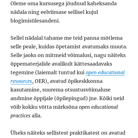
Oleme oma kursusega jõudnud kaheksanda
nädala ning eelviimase sellisel kujul
blogimisülesandeni.
Sellel nädalal tahame me teid panna mõtlema
selle peale, kuidas õpetamist avatumaks muuta.
Selle jaoks on mitmeid võimalusi, nagu näiteks
õppematerjalide avalikult kättesaadavaks
tegemine (laiemalt tuntud kui
open educational
resources
, OER), avatud õpikeskkonna
kasutamine, suurema otsustusvõimaluse
andmine õppijale (õpilepingud) jne. Kõiki neid
võib kokku võtta märksõna
open educational
practices
alla.
Üheks näiteks sellistest praktikatest on avatud