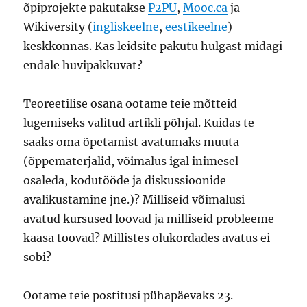
õpiprojekte pakutakse
P2PU
,
Mooc.ca
ja
Wikiversity (
ingliskeelne
,
eestikeelne
)
keskkonnas. Kas leidsite pakutu hulgast midagi
endale huvipakkuvat?
Teoreetilise osana ootame teie mõtteid
lugemiseks valitud artikli põhjal. Kuidas te
saaks oma õpetamist avatumaks muuta
(õppematerjalid, võimalus igal inimesel
osaleda, kodutööde ja diskussioonide
avalikustamine jne.)? Milliseid võimalusi
avatud kursused loovad ja milliseid probleeme
kaasa toovad? Millistes olukordades avatus ei
sobi?
Ootame teie postitusi pühapäevaks 23.