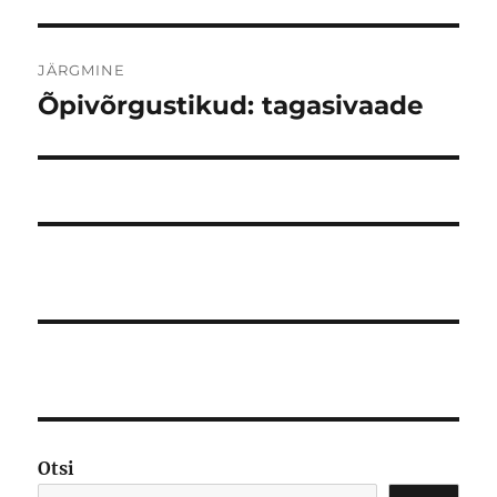
JÄRGMINE
Õpivõrgustikud: tagasivaade
Järgmine
postitus:
Otsi