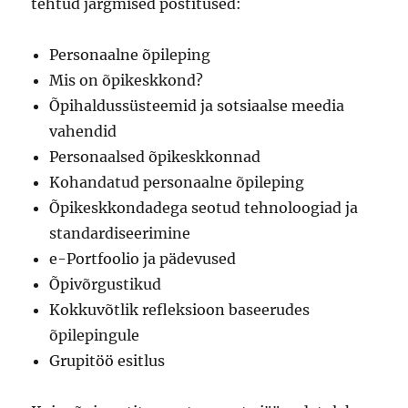
tehtud järgmised postitused:
Personaalne õpileping
Mis on õpikeskkond?
Õpihaldussüsteemid ja sotsiaalse meedia
vahendid
Personaalsed õpikeskkonnad
Kohandatud personaalne õpileping
Õpikeskkondadega seotud tehnoloogiad ja
standardiseerimine
e-Portfoolio ja pädevused
Õpivõrgustikud
Kokkuvõtlik refleksioon baseerudes
õpilepingule
Grupitöö esitlus