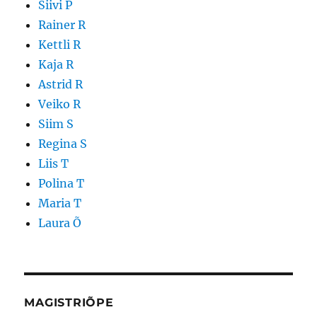
Siivi P
Rainer R
Kettli R
Kaja R
Astrid R
Veiko R
Siim S
Regina S
Liis T
Polina T
Maria T
Laura Õ
MAGISTRIÕPE