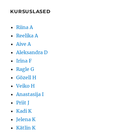
KURSUSLASED
Riina A
Reelika A
Aive A
Aleksandra D
Irina F
Ragle G
Gözell H
Veiko H
Anastasija I
Priit J
Kadi K
Jelena K
Kätlin K