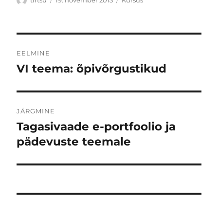
tirtsu
19. november 2013
Kursus
Navigeerimine
EELMINE
VI teema: õpivõrgustikud
Eelmine
postitus:
JÄRGMINE
Tagasivaade e-portfoolio ja
Järgmine
postitus:
pädevuste teemale