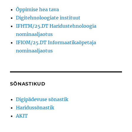
Õppimise hea tava
Digitehnoloogiate instituut
IFHTM/25.DT Haridustehnoloogia
nominaaljaotus
IFIOM/25.DT Informaatikaõpetaja
nominaaljaotus
SÕNASTIKUD
Digipädevuse sõnastik
Haridussõnastik
AKIT