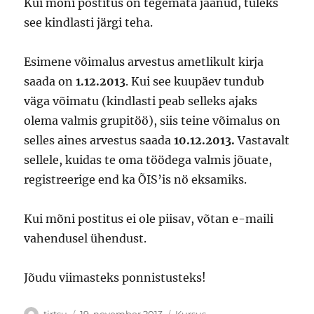
Kui mõni postitus on tegemata jäänud, tuleks
see kindlasti järgi teha.
Esimene võimalus arvestus ametlikult kirja
saada on
1.12.2013
. Kui see kuupäev tundub
väga võimatu (kindlasti peab selleks ajaks
olema valmis grupitöö), siis teine võimalus on
selles aines arvestus saada
10.12.2013.
Vastavalt
sellele, kuidas te oma töödega valmis jõuate,
registreerige end ka ÕIS’is nö eksamiks.
Kui mõni postitus ei ole piisav, võtan e-maili
vahendusel ühendust.
Jõudu viimasteks ponnistusteks!
Autor
Postitatud
Rubriigid