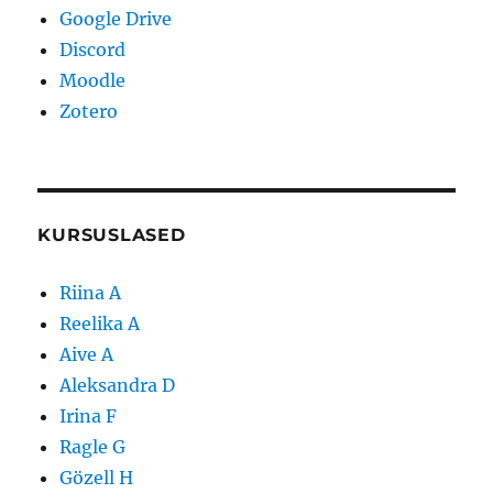
Google Drive
Discord
Moodle
Zotero
KURSUSLASED
Riina A
Reelika A
Aive A
Aleksandra D
Irina F
Ragle G
Gözell H