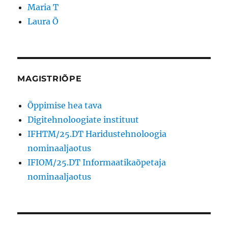
Maria T
Laura Õ
MAGISTRIÕPE
Õppimise hea tava
Digitehnoloogiate instituut
IFHTM/25.DT Haridustehnoloogia
nominaaljaotus
IFIOM/25.DT Informaatikaõpetaja
nominaaljaotus