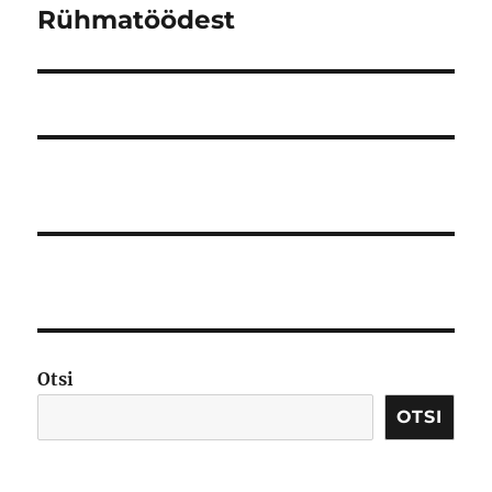
Rühmatöödest
Järgmine
postitus:
Otsi
OTSI