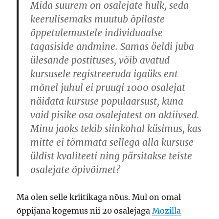
Mida suurem on osalejate hulk, seda
keerulisemaks muutub õpilaste
õppetulemustele individuaalse
tagasiside andmine. Samas öeldi juba
ülesande postituses, võib avatud
kursusele registreeruda igaüks ent
mõnel juhul ei pruugi 1000 osalejat
näidata kursuse populaarsust, kuna
vaid pisike osa osalejatest on aktiivsed.
Minu jaoks tekib siinkohal küsimus, kas
mitte ei tõmmata sellega alla kursuse
üldist kvaliteeti ning pärsitakse teiste
osalejate õpivõimet?
Ma olen selle kriitikaga nõus. Mul on omal
õppijana kogemus nii 20 osalejaga
Mozilla