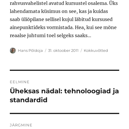
rahvusvahelistel avatud kursustel osalema. Üks
lahendamata küsimus on see, kas ja kuidas
saab üliõpilane sellisel kujul läbitud kursused
ainepunktideks vormistada. Hea, kui see mõne
reaalse juhtumi toel selgeks saaks…
Autor
Postitatud
Rubriigid
Hans Põldoja
31. oktoober 2011
Kokkuvõtted
Navigeerimine
EELMINE
Üheksas nädal: tehnoloogiad ja
Eelmine
postitus:
standardid
JÄRGMINE