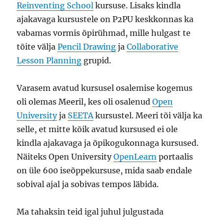
Reinventing School
kursuse. Lisaks kindla
ajakavaga kursustele on P2PU keskkonnas ka
vabamas vormis õpirühmad, mille hulgast te
tõite välja
Pencil Drawing
ja
Collaborative
Lesson Planning
grupid.
Varasem avatud kursusel osalemise kogemus
oli olemas Meeril, kes oli osalenud
Open
University
ja
SEETA
kursustel. Meeri tõi välja ka
selle, et mitte kõik avatud kursused ei ole
kindla ajakavaga ja õpikogukonnaga kursused.
Näiteks Open University
OpenLearn
portaalis
on üle 600 iseõppekursuse, mida saab endale
sobival ajal ja sobivas tempos läbida.
Ma tahaksin teid igal juhul julgustada