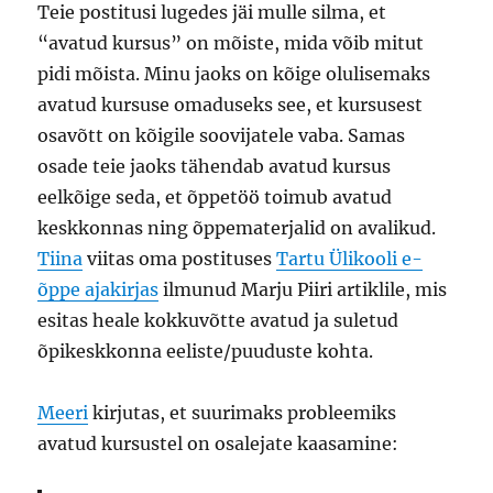
Teie postitusi lugedes jäi mulle silma, et
“avatud kursus” on mõiste, mida võib mitut
pidi mõista. Minu jaoks on kõige olulisemaks
avatud kursuse omaduseks see, et kursusest
osavõtt on kõigile soovijatele vaba. Samas
osade teie jaoks tähendab avatud kursus
eelkõige seda, et õppetöö toimub avatud
keskkonnas ning õppematerjalid on avalikud.
Tiina
viitas oma postituses
Tartu Ülikooli e-
õppe ajakirjas
ilmunud Marju Piiri artiklile, mis
esitas heale kokkuvõtte avatud ja suletud
õpikeskkonna eeliste/puuduste kohta.
Meeri
kirjutas, et suurimaks probleemiks
avatud kursustel on osalejate kaasamine: