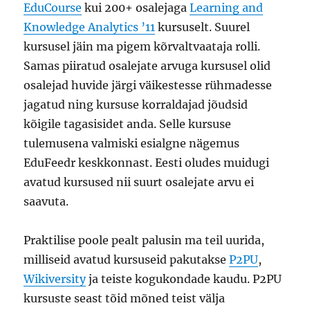
EduCourse
kui 200+ osalejaga
Learning and
Knowledge Analytics ’11
kursuselt. Suurel
kursusel jäin ma pigem kõrvaltvaataja rolli.
Samas piiratud osalejate arvuga kursusel olid
osalejad huvide järgi väikestesse rühmadesse
jagatud ning kursuse korraldajad jõudsid
kõigile tagasisidet anda. Selle kursuse
tulemusena valmiski esialgne nägemus
EduFeedr keskkonnast. Eesti oludes muidugi
avatud kursused nii suurt osalejate arvu ei
saavuta.
Praktilise poole pealt palusin ma teil uurida,
milliseid avatud kursuseid pakutakse
P2PU
,
Wikiversity
ja teiste kogukondade kaudu. P2PU
kursuste seast tõid mõned teist välja