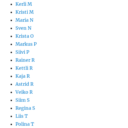
Kerli M
Kristi M
Maria N
Sven N
Krista O
Markus P
Siivi P
Rainer R
Kettli R
Kaja R
Astrid R
Veiko R
Siim S
Regina S
Liis T
Polina T