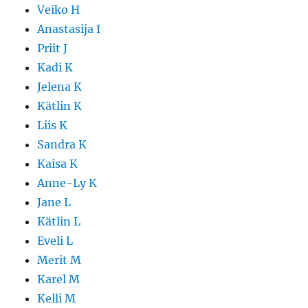
Veiko H
Anastasija I
Priit J
Kadi K
Jelena K
Kätlin K
Liis K
Sandra K
Kaisa K
Anne-Ly K
Jane L
Kätlin L
Eveli L
Merit M
Karel M
Kelli M