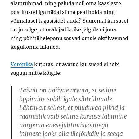
alamrühmad, ning paluda neil oma kaaslaste
postitustel iga nädal silma peal hoida ning
võimalusel tagasisidet anda? Suuremal kursusel
on ju selge, et osalejad kõike jälgida ei jõua
ning põhitähelepanu saavad omale aktiivsemad
kogukonna liikmed.
Veronika
kirjutas, et avatud kursused ei sobi
sugugi mitte kõigile:
Teisalt on naiivne arvata, et selline
õppimine sobib igale sihtrühmale.
Lähtuvalt sellest, et puuduvad piirid ja
raamistik võib selline kursuse läbimine
nõrgema enesejuhtimisvõimega
inimese jaoks olla ülejõukäiv ja seega