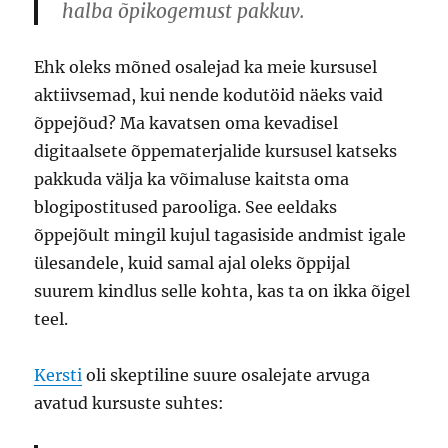
halba õpikogemust pakkuv.
Ehk oleks mõned osalejad ka meie kursusel
aktiivsemad, kui nende kodutöid näeks vaid
õppejõud? Ma kavatsen oma kevadisel
digitaalsete õppematerjalide kursusel katseks
pakkuda välja ka võimaluse kaitsta oma
blogipostitused parooliga. See eeldaks
õppejõult mingil kujul tagasiside andmist igale
ülesandele, kuid samal ajal oleks õppijal
suurem kindlus selle kohta, kas ta on ikka õigel
teel.
Kersti
oli skeptiline suure osalejate arvuga
avatud kursuste suhtes: