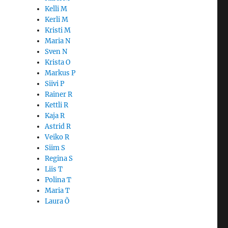
Kelli M
Kerli M
Kristi M
Maria N
Sven N
Krista O
Markus P
Siivi P
Rainer R
Kettli R
Kaja R
Astrid R
Veiko R
Siim S
Regina S
Liis T
Polina T
Maria T
Laura Õ