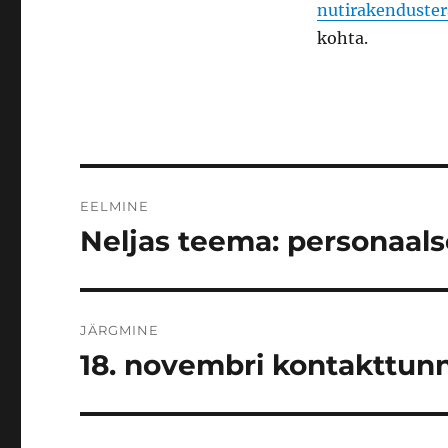
nutirakenduster
kohta.
Navigeerimine
EELMINE
Neljas teema: personaal
Eelmine
postitus:
JÄRGMINE
18. novembri kontakttun
Järgmine
postitus: