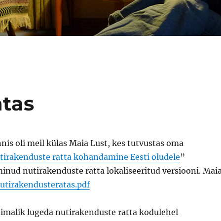
atas
nis oli meil külas Maia Lust, kes tutvustas oma
tirakenduste ratta kohandamine Eesti oludele
”
nud nutirakenduste ratta lokaliseeritud versiooni. Mai
utirakendusteratas.pdf
imalik lugeda nutirakenduste ratta kodulehel