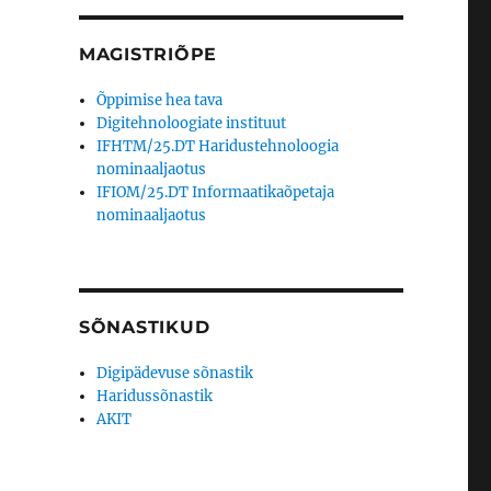
MAGISTRIÕPE
Õppimise hea tava
Digitehnoloogiate instituut
IFHTM/25.DT Haridustehnoloogia
nominaaljaotus
IFIOM/25.DT Informaatikaõpetaja
nominaaljaotus
SÕNASTIKUD
Digipädevuse sõnastik
Haridussõnastik
AKIT