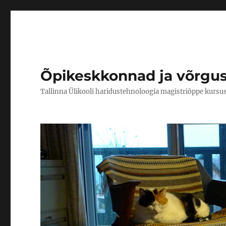
Õpikeskkonnad ja võrgu
Tallinna Ülikooli haridustehnoloogia magistriõppe kursu