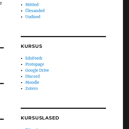
e
Mõtted
Ülesanded
Uudised
KURSUS
EduFeedr
Protopage
Google Drive
Discord
Moodle
Zotero
KURSUSLASED