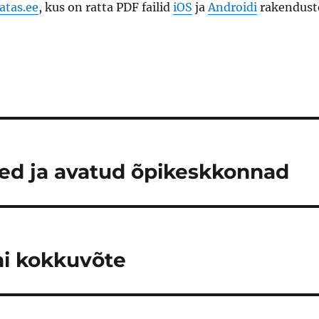
atas.ee
, kus on ratta PDF failid
iOS
ja
Androidi
rakendust
sed ja avatud õpikeskkonnad
ni kokkuvõte