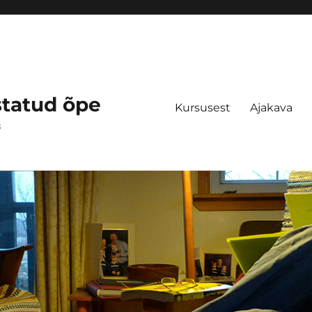
statud õpe
Kursusest
Ajakava
s