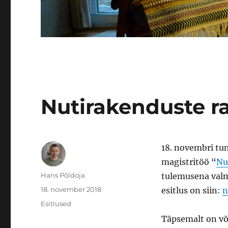
Nutirakenduste r
18. novembri tun
magistritöö “
Nu
Autor
Hans Põldoja
tulemusena valmi
Postitatud
18. november 2018
esitlus on siin:
n
Rubriigid
Esitlused
Täpsemalt on võ