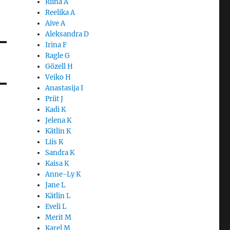
Riina A
Reelika A
Aive A
Aleksandra D
Irina F
Ragle G
Gözell H
Veiko H
Anastasija I
Priit J
Kadi K
Jelena K
Kätlin K
Liis K
Sandra K
Kaisa K
Anne-Ly K
Jane L
Kätlin L
Eveli L
Merit M
Karel M